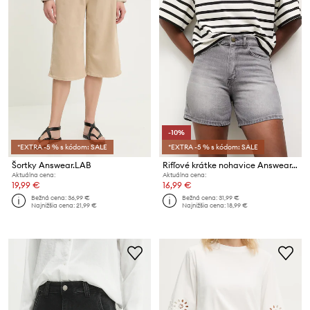
-10%
*EXTRA -5 % s kódom: SALE
*EXTRA -5 % s kódom: SALE
Šortky Answear.LAB
Rifľové krátke nohavice Answear.LAB
Aktuálna cena:
Aktuálna cena:
19,99 €
16,99 €
Bežná cena:
36,99 €
Bežná cena:
31,99 €
Najnižšia cena:
21,99 €
Najnižšia cena:
18,99 €