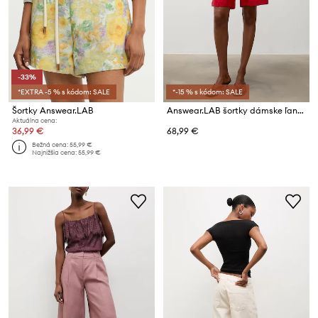
-33%
*EXTRA -5 % s kódom: SALE
*-15 % s kódom: SALE
Šortky Answear.LAB
Answear.LAB šortky dámske ľanové
Aktuálna cena:
36,99 €
68,99 €
Bežná cena:
55,99 €
Najnižšia cena:
55,99 €