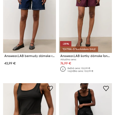
-25%
*EXTRA -5 % s kódom: SALE
Answear.LAB bermudy dámske rifľové
Answear.LAB šortky dámske ľanové
Aktuálna cena:
43,99 €
76,99 €
Bežná cena:
102,99 €
Najnižšia cena:
102,99 €