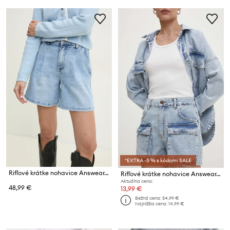
*EXTRA -5 % s kódom: SALE
Rifľové krátke nohavice Answear.LAB
Rifľové krátke nohavice Answear.LAB
Aktuálna cena:
48,99 €
13,99 €
Bežná cena:
54,99 €
Najnižšia cena:
14,99 €