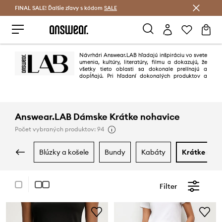
FINAL SALE! Ďalšie zľavy s kódom
Šetrite s Answear Club >
SALE
Návrhári Answear.LAB hľadajú inšpiráciu vo svete
umenia, kultúry, literatúry, filmu a dokazujú, že
všetky tieto oblasti sa dokonale prelínajú a
dopĺňajú. Pri hľadaní dokonalých produktov a
materiálov cestujú aj do najvzdialenejších kútov sveta, aby splnili
požiadavky modernej ženy, ktorá si cení kvalitu, dobrý dizajn a originalitu.
Answear.LAB využíva potenciál miestnych tovární, malých štúdií a
nezávislých dizajnérov, s ktorými vytvára úžasné kolekcie.
Answear.LAB Dámske Krátke nohavice
Počet vybraných produktov: 94
blúzky a košele
bundy
kabáty
krátke noh
Filter