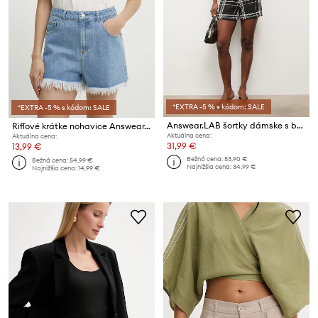
*EXTRA -5 % s kódom: SALE
*EXTRA -5 % s kódom: SALE
Answear.LAB šortky dámske s bavlnou
Rifľové krátke nohavice Answear.LAB
Aktuálna cena:
Aktuálna cena:
31,99 €
13,99 €
Bežná cena:
53,90 €
Bežná cena:
54,99 €
Najnižšia cena:
34,99 €
Najnižšia cena:
14,99 €