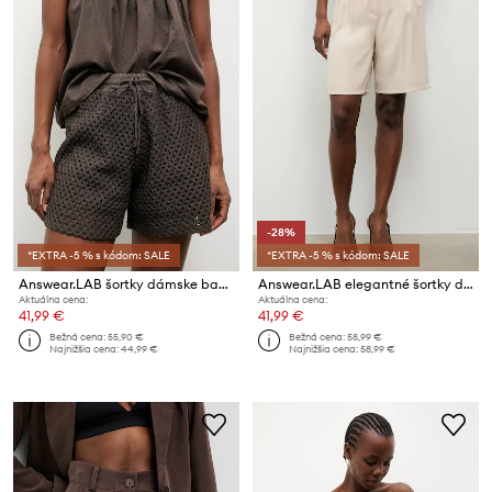
-28%
*EXTRA -5 % s kódom: SALE
*EXTRA -5 % s kódom: SALE
Answear.LAB šortky dámske bavlnené
Answear.LAB elegantné šortky dámske s viskózou
Aktuálna cena:
Aktuálna cena:
41,99 €
41,99 €
Bežná cena:
55,90 €
Bežná cena:
58,99 €
Najnižšia cena:
44,99 €
Najnižšia cena:
58,99 €