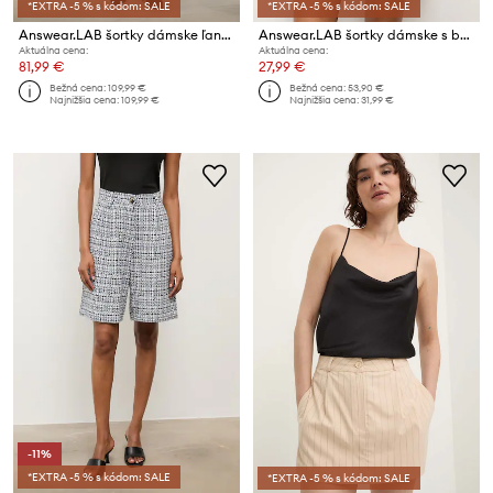
*EXTRA -5 % s kódom: SALE
*EXTRA -5 % s kódom: SALE
Answear.LAB šortky dámske ľanové
Answear.LAB šortky dámske s bavlnou
Aktuálna cena:
Aktuálna cena:
81,99 €
27,99 €
Bežná cena:
109,99 €
Bežná cena:
53,90 €
Najnižšia cena:
109,99 €
Najnižšia cena:
31,99 €
-11%
*EXTRA -5 % s kódom: SALE
*EXTRA -5 % s kódom: SALE