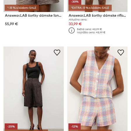
-30%
*-15 % s kódom: SALE
*EXTRA -5 % s kódom: SALE
Answear.LAB šortky dámske ľanové
Answear.LAB šortky dámske rifľové
Aktuálna cena:
55,99 €
33,99 €
Bežná cena:
48,99 €
Najnižšia cena:
48,99 €
-25%
-12%