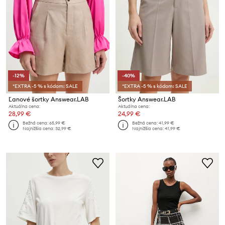
-12%
-40%
*EXTRA -5 % s kódom: SALE
*EXTRA -5 % s kódom: SALE
Ľanové šortky Answear.LAB
Šortky Answear.LAB
Aktuálna cena:
Aktuálna cena:
28,99 €
24,99 €
Bežná cena:
65,99 €
Bežná cena:
41,99 €
Najnižšia cena:
32,99 €
Najnižšia cena:
41,99 €