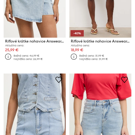
-40%
Rifľové krátke nohavice Answear.LAB
Rifľové krátke nohavice Answear.LAB
Aktuálna cena:
Aktuálna cena:
25,99 €
18,99 €
Bežná cena:
46,99 €
Bežná cena:
31,99 €
Najnižšia cena:
26,99 €
Najnižšia cena:
31,99 €