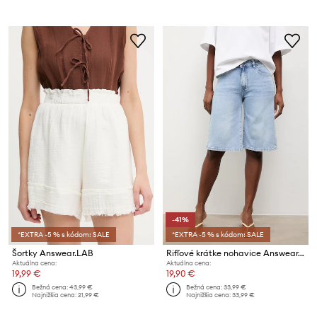
-41%
*EXTRA -5 % s kódom: SALE
*EXTRA -5 % s kódom: SALE
Šortky Answear.LAB
Rifľové krátke nohavice Answear.LAB
Aktuálna cena:
Aktuálna cena:
19,99 €
19,90 €
Bežná cena:
43,99 €
Bežná cena:
33,99 €
Najnižšia cena:
21,99 €
Najnižšia cena:
33,99 €