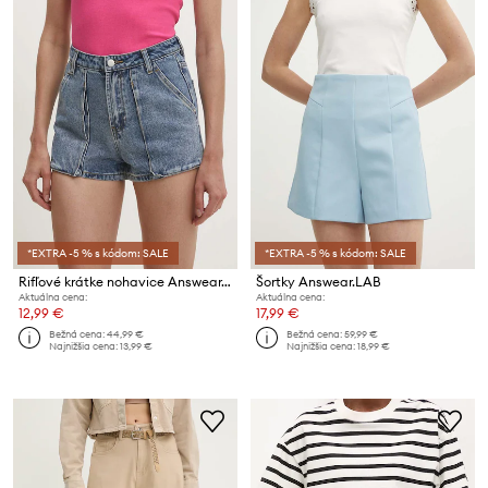
*EXTRA -5 % s kódom: SALE
*EXTRA -5 % s kódom: SALE
Rifľové krátke nohavice Answear.LAB
Šortky Answear.LAB
Aktuálna cena:
Aktuálna cena:
12,99 €
17,99 €
Bežná cena:
44,99 €
Bežná cena:
59,99 €
Najnižšia cena:
13,99 €
Najnižšia cena:
18,99 €