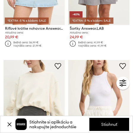
-40%
*EXTRA -5 % s kódom: SALE
*EXTRA -5 % s kódom: SALE
Rifľové krátke nohavice Answear.LAB
Šortky Answear.LAB
Aktuálna cena:
Aktuálna cena:
20,99 €
24,99 €
Bežná cena:
36,99 €
Bežná cena:
41,99 €
Najnižšia cena:
21,99 €
Najnižšia cena:
41,99 €
Stiahnite si aplikáciu a
Stiahnuť
nakupujte jednoduchšie