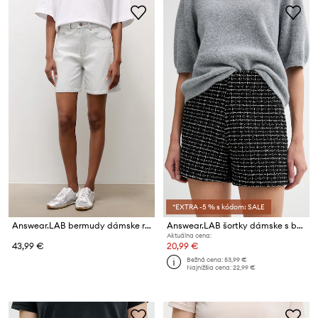
*EXTRA -5 % s kódom: SALE
Answear.LAB bermudy dámske rifľové
Answear.LAB šortky dámske s bavlnou
Aktuálna cena:
43,99 €
20,99 €
Bežná cena:
53,99 €
Najnižšia cena:
22,99 €