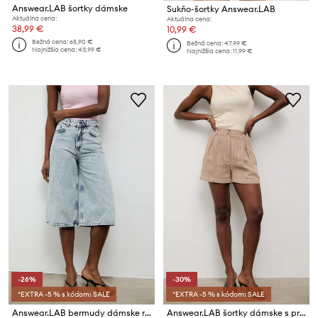
Answear.LAB šortky dámske
Sukňo-šortky Answear.LAB
Aktuálna cena:
Aktuálna cena:
38,99 €
10,99 €
Bežná cena:
65,90 €
Bežná cena:
47,99 €
Najnižšia cena:
43,99 €
Najnižšia cena:
11,99 €
-26%
-30%
*EXTRA -5 % s kódom: SALE
*EXTRA -5 % s kódom: SALE
Answear.LAB bermudy dámske rifľové
Answear.LAB šortky dámske s prímesou ľanu