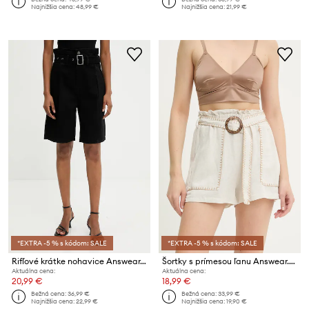
Najnižšia cena:
48,99 €
Najnižšia cena:
21,99 €
*EXTRA -5 % s kódom: SALE
*EXTRA -5 % s kódom: SALE
Rifľové krátke nohavice Answear.LAB
Šortky s prímesou ľanu Answear.LAB
Aktuálna cena:
Aktuálna cena:
20,99 €
18,99 €
Bežná cena:
36,99 €
Bežná cena:
33,99 €
Najnižšia cena:
22,99 €
Najnižšia cena:
19,90 €