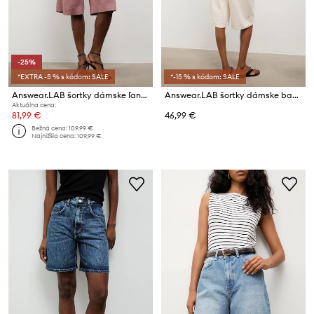
-25%
*EXTRA -5 % s kódom: SALE
*-15 % s kódom: SALE
Answear.LAB šortky dámske ľanové
Answear.LAB šortky dámske bavlnené
Aktuálna cena:
81,99 €
46,99 €
Bežná cena:
109,99 €
Najnižšia cena:
109,99 €