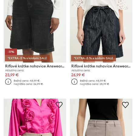
-11%
*EXTRA -5 % s kódom: SALE
*EXTRA -5 % s kódom: SALE
Rifľové krátke nohavice Answear.LAB
Rifľové krátke nohavice Answear.LAB
Aktuálna cena:
Aktuálna cena:
23,99 €
26,99 €
Bežná cena:
48,99 €
Bežná cena:
48,99 €
Najnižšia cena:
26,99 €
Najnižšia cena:
28,99 €