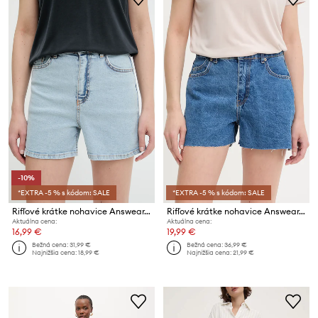
-10%
*EXTRA -5 % s kódom: SALE
*EXTRA -5 % s kódom: SALE
Rifľové krátke nohavice Answear.LAB
Rifľové krátke nohavice Answear.LAB
Aktuálna cena:
Aktuálna cena:
16,99 €
19,99 €
Bežná cena:
31,99 €
Bežná cena:
36,99 €
Najnižšia cena:
18,99 €
Najnižšia cena:
21,99 €