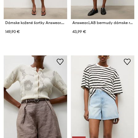
Dámske kožené šortky Answear.LAB EIRA z kolekcie Unscripted
Answear.LAB bermudy dámske rifľové
149,90 €
43,99 €