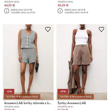
Aktuálna cena:
Aktuálna cena:
44,99 €
45,99 €
Bežná cena:
60,99 €
Bežná cena:
65,99 €
Najnižšia cena:
60,99 €
Najnižšia cena:
65,99 €
-12%
-29%
*EXTRA -5 % s kódom: SALE
*EXTRA -5 % s kódom: SALE
Answear.LAB šortky dámske s bavlnou
Šortky Answear.LAB
Aktuálna cena:
Aktuálna cena: