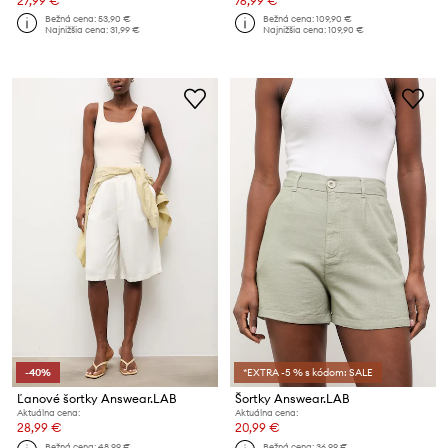
27,99 €
76,99 €
Bežná cena:
53,90 €
Bežná cena:
109,90 €
Najnižšia cena:
31,99 €
Najnižšia cena:
109,90 €
-40%
*EXTRA -5 % s kódom: SALE
Ľanové šortky Answear.LAB
Šortky Answear.LAB
Aktuálna cena:
Aktuálna cena:
28,99 €
20,99 €
Bežná cena:
48,99 €
Bežná cena:
36,99 €