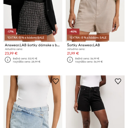
-17%
-40%
*EXTRA -5 % s kódom: SALE
*EXTRA -5 % s kódom: SALE
Answear.LAB šortky dámske s bavlnou
Šortky Answear.LAB
Aktuálna cena:
Aktuálna cena:
23,99 €
21,99 €
Bežná cena:
53,90 €
Bežná cena:
36,99 €
Najnižšia cena:
28,99 €
Najnižšia cena:
36,99 €