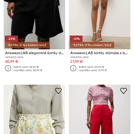
-22%
-12%
*EXTRA -5 % s kódom: SALE
*EXTRA -5 % s kódom: SALE
Answear.LAB elegantné šortky dámske s viskózou
Answear.LAB šortky dámske s bavlnou
Aktuálna cena:
Aktuálna cena:
45,99 €
27,99 €
Bežná cena:
58,99 €
Bežná cena:
53,90 €
Najnižšia cena:
58,99 €
Najnižšia cena:
31,99 €