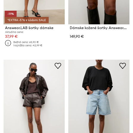
-11%
*EXTRA -5 % s kódom: SALE
Answear.LAB šortky dámske
Dámske kožené šortky Answear.LAB EIRA z kolekcie Unscripted
Aktuálna cena:
37,99 €
149,90 €
Bežná cena:
65,90 €
Najnižšia cena:
42,99 €