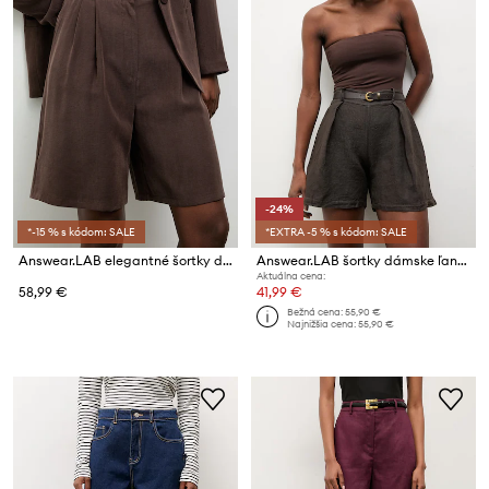
-24%
*-15 % s kódom: SALE
*EXTRA -5 % s kódom: SALE
Answear.LAB elegantné šortky dámske s viskózou
Answear.LAB šortky dámske ľanové
Aktuálna cena:
58,99 €
41,99 €
Bežná cena:
55,90 €
Najnižšia cena:
55,90 €