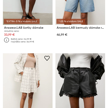
*EXTRA -5 % s kódom: SALE
*-25 % s kódom: SALE
Answear.LAB šortky dámske
Answear.LAB bermudy dámske rifľové
Aktuálna cena:
33,99 €
46,99 €
Bežná cena:
46,99 €
Najnižšia cena:
36,99 €