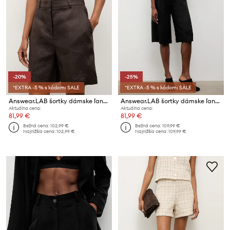
-20%
-25%
*EXTRA -5 % s kódom: SALE
*EXTRA -5 % s kódom: SALE
Answear.LAB šortky dámske ľanové
Answear.LAB šortky dámske ľanové
Aktuálna cena:
Aktuálna cena:
81,99 €
81,99 €
Bežná cena:
102,99 €
Bežná cena:
109,99 €
Najnižšia cena:
102,99 €
Najnižšia cena:
109,99 €