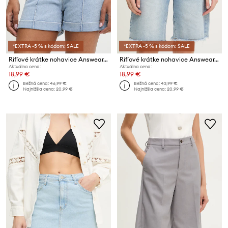
*EXTRA -5 % s kódom: SALE
*EXTRA -5 % s kódom: SALE
Rifľové krátke nohavice Answear.LAB
Rifľové krátke nohavice Answear.LAB
Aktuálna cena:
Aktuálna cena:
18,99 €
18,99 €
Bežná cena:
46,99 €
Bežná cena:
43,99 €
Najnižšia cena:
20,99 €
Najnižšia cena:
20,99 €