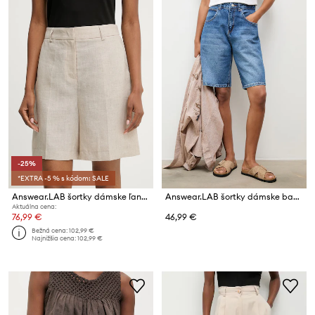
-25%
*EXTRA -5 % s kódom: SALE
Answear.LAB šortky dámske ľanové
Answear.LAB šortky dámske bavlnené
Aktuálna cena:
76,99 €
46,99 €
Bežná cena:
102,99 €
Najnižšia cena:
102,99 €