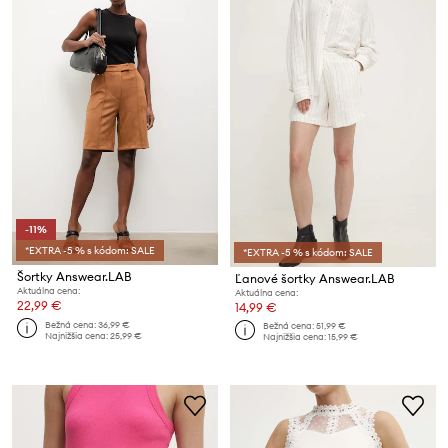
-11%
*EXTRA -5 % s kódom: SALE
*EXTRA -5 % s kódom: SALE
Šortky Answear.LAB
Ľanové šortky Answear.LAB
Aktuálna cena:
Aktuálna cena:
22,99 €
14,99 €
Bežná cena:
36,99 €
Bežná cena:
51,99 €
Najnižšia cena:
25,99 €
Najnižšia cena:
15,99 €