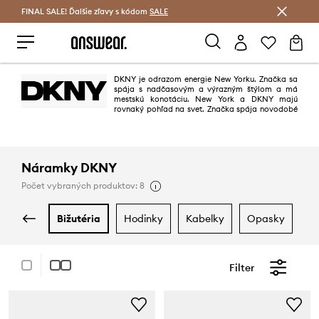
FINAL SALE! Ďalšie zľavy s kódom
Šetrite s Answear Club >
SALE
DKNY je odrazom energie New Yorku. Značka sa
spája s nadčasovým a výrazným štýlom a má
mestskú konotáciu. New York a DKNY majú
rovnaký pohľad na svet. Značka spája novodobé
tvary a farby z redefinovaním klasickej chuti. Kolekcie zdôrazňujú mestskú
energiu, rovnako ako sofistikovaný a novodobý životný štýl.
Náramky DKNY
Počet vybraných produktov: 8
bižutéria
hodinky
kabelky
opasky
p
Filter