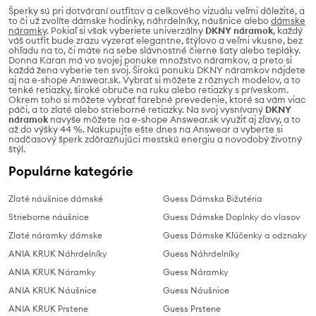
Šperky sú pri dotváraní outfitov a celkového vizuálu veľmi dôležité, a
to či už zvolíte dámske hodinky, náhrdelníky, náušnice alebo
dámske
náramky
. Pokiaľ si však vyberiete univerzálny
DKNY náramok
, každý
váš outfit bude zrazu vyzerať elegantne, štýlovo a veľmi vkusne, bez
ohľadu na to, či máte na sebe slávnostné čierne šaty alebo tepláky.
Donna Karan má vo svojej ponuke množstvo náramkov, a preto si
každá žena vyberie ten svoj. Širokú ponuku DKNY náramkov nájdete
aj na e-shope Answear.sk. Vybrať si môžete z rôznych modelov, a to
tenké retiazky, široké obruče na ruku alebo retiazky s príveskom.
Okrem toho si môžete vybrať farebné prevedenie, ktoré sa vám viac
páči, a to zlaté alebo strieborné retiazky. Na svoj vysnívaný
DKNY
náramok
navyše môžete na e-shope Answear.sk využiť aj zľavy, a to
až do výšky 44 %. Nakupujte ešte dnes na Answear a vyberte si
nadčasový šperk zdôrazňujúci mestskú energiu a novodobý životný
štýl.
Populárne kategórie
Zlaté náušnice dámské
Guess Dámska Bižutéria
Strieborne náušnice
Guess Dámske Doplnky do vlasov
Zlaté náramky dámske
Guess Dámske Kľúčenky a odznaky
ANIA KRUK Náhrdelníky
Guess Náhrdelníky
ANIA KRUK Náramky
Guess Náramky
ANIA KRUK Náušnice
Guess Náušnice
ANIA KRUK Prstene
Guess Prstene