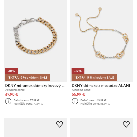
-10%
-12%
*EXTRA -5 % s kódom: SALE
*EXTRA -5 % s kódom: SALE
DKNY náramok dámsky kovový PAULA
DKNY dámske z mosadze ALANI
Aktuálna cena:
Aktuálna cena:
69,90 €
55,99 €
Bežná cena:
77,99 €
Bežná cena:
63,99 €
Najnižšia cena:
77,99 €
Najnižšia cena:
63,99 €