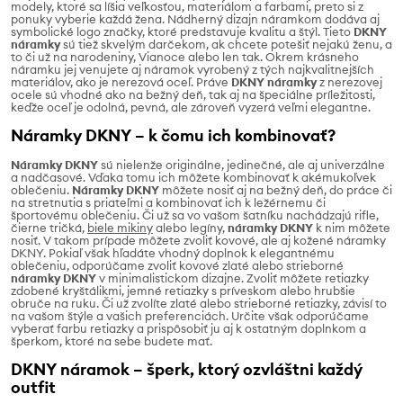
modely, ktoré sa líšia veľkosťou, materiálom a farbami, preto si z
ponuky vyberie každá žena. Nádherný dizajn náramkom dodáva aj
symbolické logo značky, ktoré predstavuje kvalitu a štýl. Tieto
DKNY
náramky
sú tiež skvelým darčekom, ak chcete potešiť nejakú ženu, a
to či už na narodeniny, Vianoce alebo len tak. Okrem krásneho
náramku jej venujete aj náramok vyrobený z tých najkvalitnejších
materiálov, ako je nerezová oceľ. Práve
DKNY náramky
z nerezovej
ocele sú vhodné ako na bežný deň, tak aj na špeciálne príležitosti,
keďže oceľ je odolná, pevná, ale zároveň vyzerá veľmi elegantne.
Náramky DKNY – k čomu ich kombinovať?
Náramky DKNY
sú nielenže originálne, jedinečné, ale aj univerzálne
a nadčasové. Vďaka tomu ich môžete kombinovať k akémukoľvek
oblečeniu.
Náramky DKNY
môžete nosiť aj na bežný deň, do práce či
na stretnutia s priateľmi a kombinovať ich k ležérnemu či
športovému oblečeniu. Či už sa vo vašom šatníku nachádzajú rifle,
čierne tričká,
biele mikiny
alebo legíny,
náramky DKNY
k nim môžete
nosiť. V takom prípade môžete zvoliť kovové, ale aj kožené náramky
DKNY. Pokiaľ však hľadáte vhodný doplnok k elegantnému
oblečeniu, odporúčame zvoliť kovové zlaté alebo strieborné
náramky DKNY
v minimalistickom dizajne. Zvoliť môžete retiazky
zdobené kryštálikmi, jemné retiazky s príveskom alebo hrubšie
obruče na ruku. Či už zvolíte zlaté alebo strieborné retiazky, závisí to
na vašom štýle a vašich preferenciách. Určite však odporúčame
vyberať farbu retiazky a prispôsobiť ju aj k ostatným doplnkom a
šperkom, ktoré na sebe budete mať.
DKNY náramok – šperk, ktorý ozvláštni každý
outfit