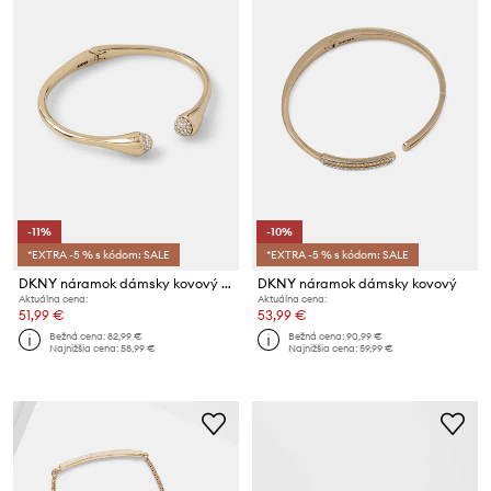
-11%
-10%
*EXTRA -5 % s kódom: SALE
*EXTRA -5 % s kódom: SALE
DKNY náramok dámsky kovový LILLIE
DKNY náramok dámsky kovový
Aktuálna cena:
Aktuálna cena:
51,99 €
53,99 €
Bežná cena:
82,99 €
Bežná cena:
90,99 €
Najnižšia cena:
58,99 €
Najnižšia cena:
59,99 €