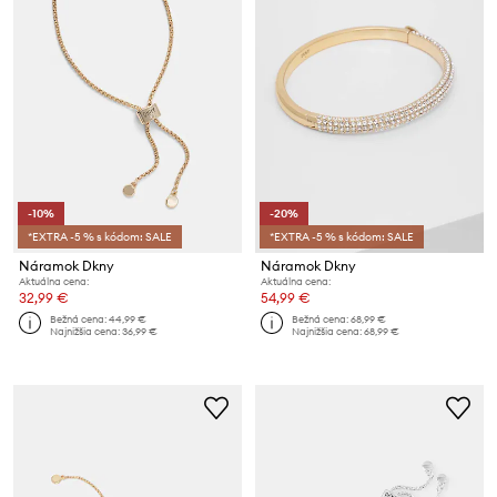
-10%
-20%
*EXTRA -5 % s kódom: SALE
*EXTRA -5 % s kódom: SALE
Náramok Dkny
Náramok Dkny
Aktuálna cena:
Aktuálna cena:
32,99 €
54,99 €
Bežná cena:
44,99 €
Bežná cena:
68,99 €
Najnižšia cena:
36,99 €
Najnižšia cena:
68,99 €