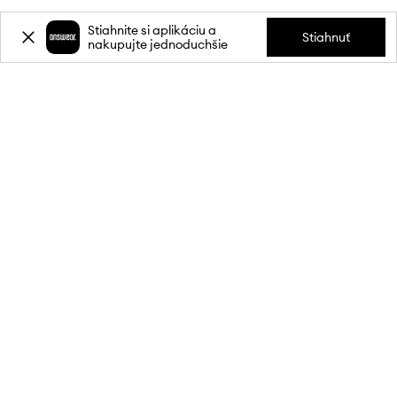
Stiahnite si aplikáciu a
Stiahnuť
nakupujte jednoduchšie
Prihláste sa k odberu noviniek a
získajte zľavu
20 %
** na svoj prvý
nákup.
Pripojte sa k našej komunite a získajte informácie o najnovších
akciách a produktoch.
**Zľava je jednorazová, vzťahuje sa na nezľavnené produkty a platí pri