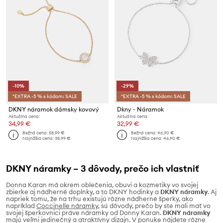
-10%
-29%
*EXTRA -5 % s kódom: SALE
*EXTRA -5 % s kódom: SALE
DKNY náramok dámsky kovový
Dkny - Náramok
Aktuálna cena:
Aktuálna cena:
34,99 €
32,99 €
Bežná cena:
58,99 €
Bežná cena:
46,90 €
Najnižšia cena:
38,99 €
Najnižšia cena:
46,90 €
DKNY náramky – 3 dôvody, prečo ich vlastniť
Donna Karan má okrem oblečenia, obuvi a kozmetiky vo svojej
zbierke aj nádherné doplnky, a to DKNY hodinky a
DKNY náramky
. Aj
napriek tomu, že na trhu existujú rôzne nádherné šperky, ako
napríklad
Coccinelle náramky
, sú dôvody, prečo by ste mali mať vo
svojej šperkovnici práve náramky od Donny Karan.
DKNY náramky
majú veľmi jedinečný a atraktívny dizajn. V ponuke nájdete rôzne