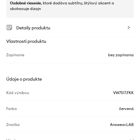
Ozdobné riasenie
, ktoré dodáva subtílny, štýlový akcent a
obohacuje dizajn
Detaily produktu
Vlastnosti produktu
Zapínanie
bez zapínania
Údaje o produkte
Kód výrobcu
VW7517.FKK
Farba
červená
Značka
Answear.LAB