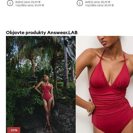
Bežná cena:
53,99 €
Bežná cena:
55,99 €
Najnižšia cena:
53,99 €
Najnižšia cena:
55,99 €
Objavte produkty Answear.LAB
-25%