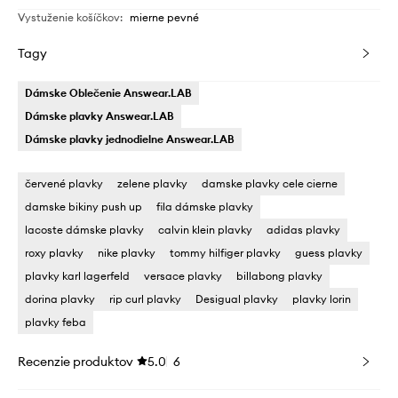
Vystuženie košíčkov
:
mierne pevné
Tagy
Dámske Oblečenie Answear.LAB
Dámske plavky Answear.LAB
Dámske plavky jednodielne Answear.LAB
červené plavky
zelene plavky
damske plavky cele cierne
damske bikiny push up
fila dámske plavky
lacoste dámske plavky
calvin klein plavky
adidas plavky
roxy plavky
nike plavky
tommy hilfiger plavky
guess plavky
plavky karl lagerfeld
versace plavky
billabong plavky
dorina plavky
rip curl plavky
Desigual plavky
plavky lorin
plavky feba
Recenzie produktov
5.0
6