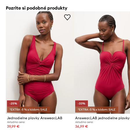
Pozrite si podobné produkty
-25%
-33%
*EXTRA -5 % s kódom: SALE
*EXTRA -5 % s kódom: SALE
Jednodielne plavky Answear.LAB
Aktuálna cena:
Aktuálna cena:
39,99 €
36,99 €