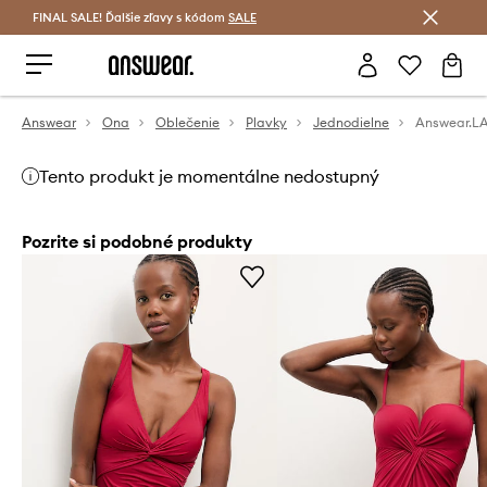
FINAL SALE! Ďalšie zľavy s kódom
Šetrite s Answear Club >
SALE
Answear
Ona
Oblečenie
Plavky
Jednodielne
Tento produkt je momentálne nedostupný
Pozrite si podobné produkty