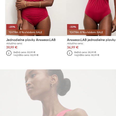
-25%
-33%
*EXTRA -5 % s kódom: SALE
*EXTRA -5 % s kódom: SALE
Jednodielne plavky Answear.LAB
Aktuálna cena:
Aktuálna cena:
39,99 €
36,99 €
Bežná cena:
53,99 €
Bežná cena:
55,99 €
Najnižšia cena:
53,99 €
Najnižšia cena:
55,99 €