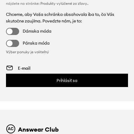
nájdete na stránke:
Produkty vylúčené zo zľavy.
.
Chceme, aby Vaša schránka obsahovala iba to, čo Vás
skutočne zaujíma. Povedzte nám, je to:
Dámska móda
Pánska móda
Výber ponuky je voliteľný
Prihlásiť sa
Answear Club