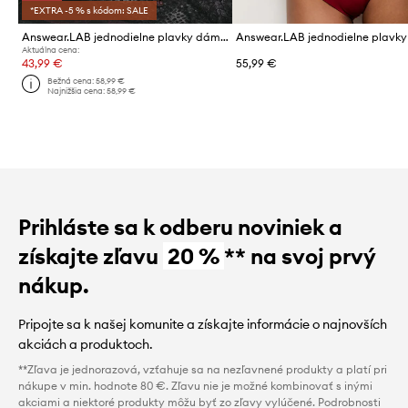
*EXTRA -5 % s kódom: SALE
Answear.LAB jednodielne plavky dámske
Aktuálna cena:
43,99 €
55,99 €
Bežná cena:
58,99 €
Najnižšia cena:
58,99 €
Prihláste sa k odberu noviniek a
získajte zľavu
20 %
** na svoj prvý
nákup.
Pripojte sa k našej komunite a získajte informácie o najnovších
akciách a produktoch.
**Zľava je jednorazová, vzťahuje sa na nezľavnené produkty a platí pri
nákupe v min. hodnote 80 €. Zľavu nie je možné kombinovať s inými
akciami a niektoré produkty môžu byť zo zľavy vylúčené. Podrobnosti