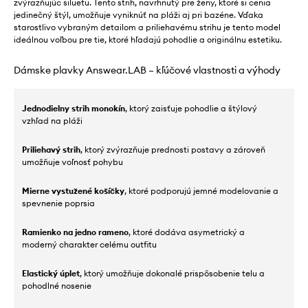
zvýrazňujúc siluetu. Tento strih, navrhnutý pre ženy, ktoré si cenia
jedinečný štýl, umožňuje vyniknúť na pláži aj pri bazéne. Vďaka
starostlivo vybraným detailom a priliehavému strihu je tento model
ideálnou voľbou pre tie, ktoré hľadajú pohodlie a originálnu estetiku.
Dámske plavky Answear.LAB – kľúčové vlastnosti a výhody
Jednodielny strih monokín
, ktorý zaisťuje pohodlie a štýlový
vzhľad na pláži
Priliehavý strih
, ktorý zvýrazňuje prednosti postavy a zároveň
umožňuje voľnosť pohybu
Mierne vystužené košíčky
, ktoré podporujú jemné modelovanie a
spevnenie poprsia
Ramienko na jedno rameno
, ktoré dodáva asymetrický a
moderný charakter celému outfitu
Elastický úplet
, ktorý umožňuje dokonalé prispôsobenie telu a
pohodlné nosenie