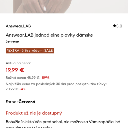
Answear.LAB
5.0
Answear.LAB jednodielne plavky dámske
červené
*EXTRA -5 % s kódom: SALE
Aktuálna cena:
19,99 €
Bežná cena:
48,99 €
-59%
Najnižšia cena za posledných 30 dní pred poskytnutím zľavy:
20,99 €
 -4%
Farba:
červená
Produkt už nie je dostupný
Bohužiaľ niekto Vás predbehol, ale možno sa Vám zapáčia iné