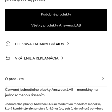
produkty z našej ponuky.
Podobné produkty
Všetky produkty Answear.LAB
DOPRAVA ZADARMO od
60 €
VRÁTENIE A REKLAMÁCIA
O produkte
Červené jednodielne plavky Answear.LAB – monokiny na
jedno rameno s riasením
Jednodielne plavky Answear.LAB sú moderným modelom monokín,
ktorý kombinuje eleganciu s funkčnosťou, zaisťujúc voľnosť pohybu a