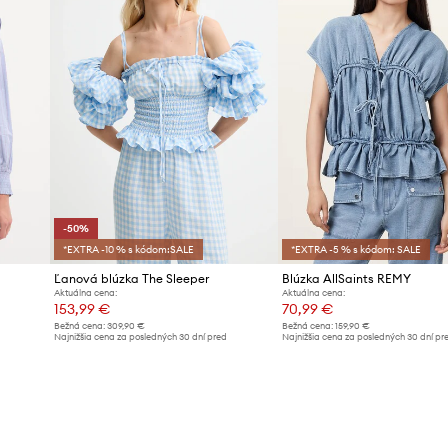
-50%
*EXTRA -10 % s kódom:SALE
*EXTRA -5 % s kódom: SALE
Ľanová blúzka The Sleeper
Blúzka AllSaints REMY
Aktuálna cena:
Aktuálna cena:
153,99 €
70,99 €
Bežná cena:
309,90 €
Bežná cena:
159,90 €
d
Najnižšia cena za posledných 30 dní pred
Najnižšia cena za posledných 30 dní pr
poskytnutím zľavy:
309,90 €
poskytnutím zľavy:
75,99 €