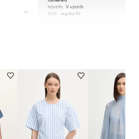
Výstrih
:
V výstrih
Strih
:
regular fit
ROZMERY
Modelka je vysoká 170 cm a má
na sebe veľkosť S
Štandardná veľkosť
Odporúčame zvoliť veľkosť, ktorú
bežne nosíte.
Tabuľka veľkostí