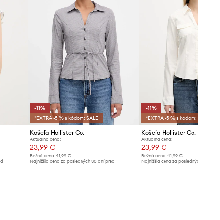
-11%
-11%
*EXTRA -5 % s kódom: SALE
*EXTRA -5 % s kódom: SALE
Košeľa Hollister Co.
Košeľa Hollister Co.
Aktuálna cena:
Aktuálna cena:
23,99 €
23,99 €
Bežná cena:
41,99 €
Bežná cena:
41,99 €
ed
Najnižšia cena za posledných 30 dní pred
Najnižšia cena za posledných 30 dní 
poskytnutím zľavy:
26,99 €
poskytnutím zľavy:
26,99 €