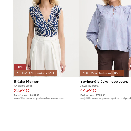
-11%
*EXTRA -5 % s kódom: SALE
*EXTRA -5 % s kódom: SALE
Blúzka Morgan
Bavlnená blúzka Pepe Jeans
Aktuálna cena:
Aktuálna cena:
23,99 €
44,99 €
Bežná cena:
43,99 €
Bežná cena:
77,99 €
Najnižšia cena za posledných 30 dní pred
Najnižšia cena za posledných 30 dní pre
poskytnutím zľavy:
26,99 €
poskytnutím zľavy:
45,99 €