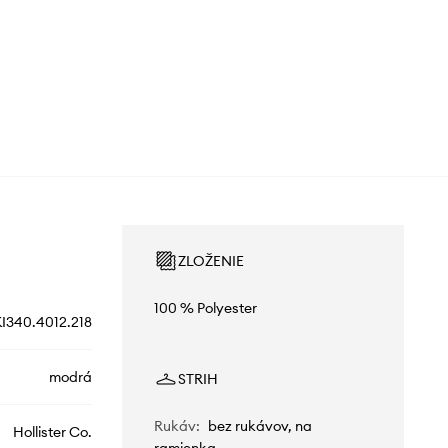
ZLOŽENIE
100 % Polyester
I340.4012.218
modrá
STRIH
Rukáv
:
bez rukávov, na
Hollister Co.
ramienka