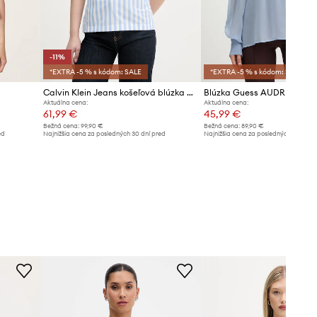
-11%
*EXTRA -5 % s kódom: SALE
*EXTRA -5 % s kódom: SALE
Calvin Klein Jeans košeľová blúzka dámska bavlnená
Blúzka Guess AUDRINE
Aktuálna cena:
Aktuálna cena:
61,99 €
45,99 €
Bežná cena:
99,90 €
Bežná cena:
89,90 €
ed
Najnižšia cena za posledných 30 dní pred
Najnižšia cena za posledných 30 dní 
poskytnutím zľavy:
69,99 €
poskytnutím zľavy:
48,90 €