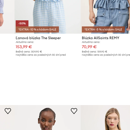
-50%
*EXTRA -10 % s kódom:SALE
*EXTRA -5 % s kódom: SALE
Ľanová blúzka The Sleeper
Blúzka AllSaints REMY
Aktuálna cena:
Aktuálna cena:
153,99 €
70,99 €
Bežná cena:
309,90 €
Bežná cena:
159,90 €
d
Najnižšia cena za posledných 30 dní pred
Najnižšia cena za posledných 30 dní pr
poskytnutím zľavy:
309,90 €
poskytnutím zľavy:
75,99 €