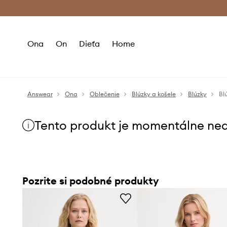
Premium Fashion Benefits >
Bezpla
Ona
On
Dieťa
Home
Answear
Ona
Oblečenie
Blúzky a košele
Blúzky
Bl
Tento produkt je momentálne ne
Pozrite si podobné produkty