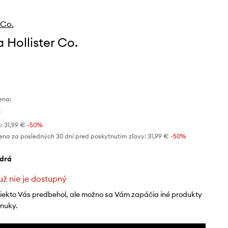
 Co.
 Hollister Co.
ena:
€
:
31,99 €
-50%
ena za posledných 30 dní pred poskytnutím zľavy:
31,99 €
 -50%
odrá
už nie je dostupný
niekto Vás predbehol, ale možno sa Vám zapáčia iné produkty
onuky.