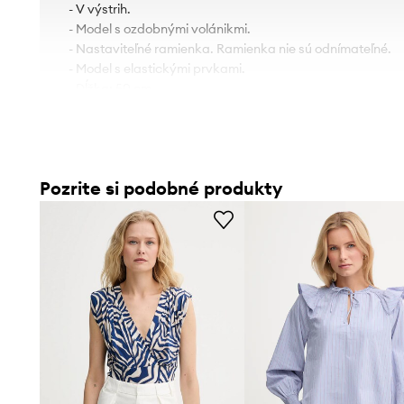
- V výstrih.
- Model s ozdobnými volánikmi.
- Nastaviteľné ramienka. Ramienka nie sú odnímateľné.
- Model s elastickými prvkami.
- Dĺžka: 50 cm.
- Šírka v podpazuší: 37 cm.
- Veľkosti pre rozmer: S.
Pozrite si podobné produkty