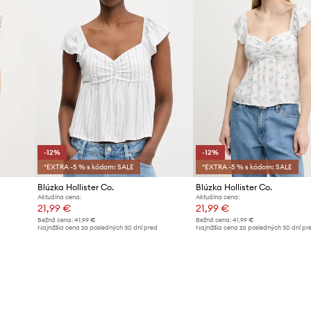
-12%
-12%
*EXTRA -5 % s kódom: SALE
*EXTRA -5 % s kódom: SALE
Blúzka Hollister Co.
Blúzka Hollister Co.
Aktuálna cena:
Aktuálna cena:
21,99 €
21,99 €
Bežná cena:
41,99 €
Bežná cena:
41,99 €
d
Najnižšia cena za posledných 30 dní pred
Najnižšia cena za posledných 30 dní pr
poskytnutím zľavy:
24,99 €
poskytnutím zľavy:
24,99 €