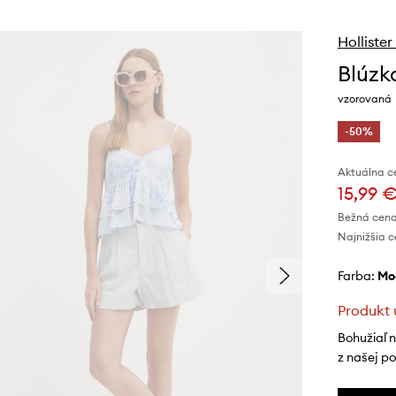
Hollister
Blúzka
vzorovaná
-50%
Aktuálna c
15,99 
Bežná cena
Najnižšia c
Farba:
m
Produkt 
Bohužiaľ 
z našej p