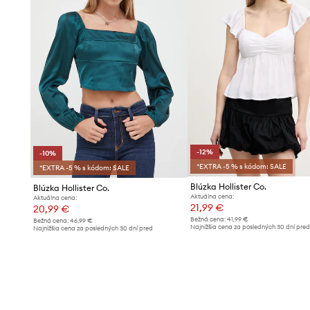
-12%
-10%
*EXTRA -5 % s kódom: SALE
*EXTRA -5 % s kódom: SALE
Blúzka Hollister Co.
Blúzka Hollister Co.
Aktuálna cena:
Aktuálna cena:
21,99 €
20,99 €
Bežná cena:
41,99 €
Bežná cena:
46,99 €
Najnižšia cena za posledných 30 dní pre
Najnižšia cena za posledných 30 dní pred
poskytnutím zľavy:
24,99 €
poskytnutím zľavy:
23,49 €