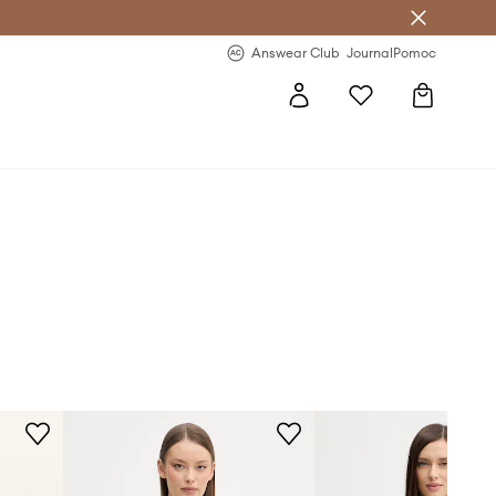
nswear Club >
-20 % na prvý nákup >
Answear Club
Journal
Pomoc