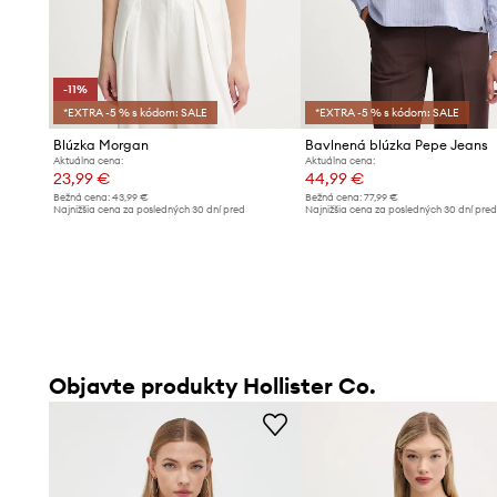
-11%
*EXTRA -5 % s kódom: SALE
*EXTRA -5 % s kódom: SALE
Blúzka Morgan
Bavlnená blúzka Pepe Jeans
Aktuálna cena:
Aktuálna cena:
23,99 €
44,99 €
Bežná cena:
43,99 €
Bežná cena:
77,99 €
Najnižšia cena za posledných 30 dní pred
Najnižšia cena za posledných 30 dní pre
poskytnutím zľavy:
26,99 €
poskytnutím zľavy:
45,99 €
Objavte produkty Hollister Co.