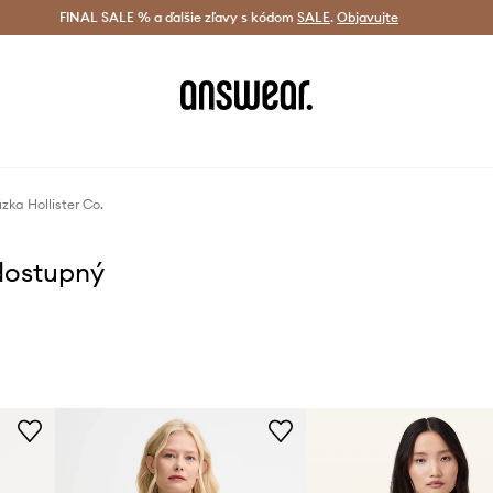
tná doprava od 60 € >
FINAL SALE % a ďalšie zľavy s kódom
Doručenie aj do 24 h >
SALE
.
Objavujte
Šetrite s A
úzka Hollister Co.
dostupný