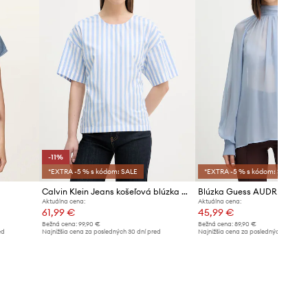
-11%
*EXTRA -5 % s kódom: SALE
*EXTRA -5 % s kódom: SALE
Calvin Klein Jeans košeľová blúzka dámska bavlnená
Blúzka Guess AUDRINE
Aktuálna cena:
Aktuálna cena:
61,99 €
45,99 €
Bežná cena:
99,90 €
Bežná cena:
89,90 €
ed
Najnižšia cena za posledných 30 dní pred
Najnižšia cena za posledných 30 dní 
poskytnutím zľavy:
69,99 €
poskytnutím zľavy:
48,90 €