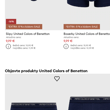
-16%
*EXTRA -5 % s kódom: SALE
*EXTRA -5 % s kódom: SALE
Slipy United Colors of Benetton
Boxerky United Colors of Benett
Aktuálna cena:
Aktuálna cena:
9,99 €
9,99 €
Bežná cena:
15,90 €
Bežná cena:
15,90 €
Najnižšia cena:
11,99 €
Najnižšia cena:
10,99 €
Objavte produkty United Colors of Benetton