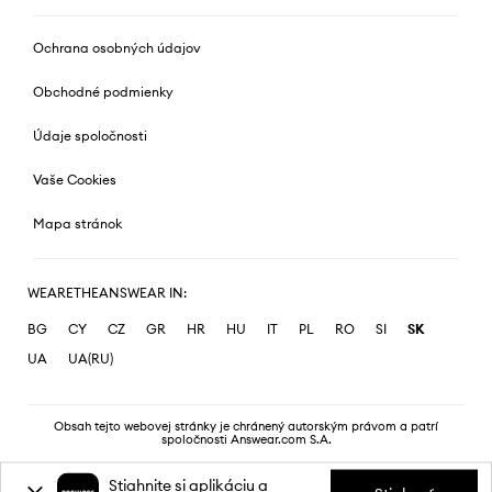
Ochrana osobných údajov
Obchodné podmienky
Údaje spoločnosti
Vaše Cookies
Mapa stránok
WEARETHEANSWEAR IN:
BG
CY
CZ
GR
HR
HU
IT
PL
RO
SI
SK
UA
UA(RU)
Obsah tejto webovej stránky je chránený autorským právom a patrí
spoločnosti Answear.com S.A.
Stiahnite si aplikáciu a