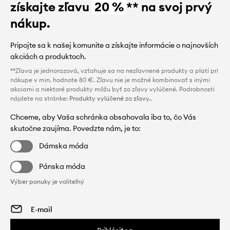
získajte zľavu
20 %
** na svoj prvý
nákup.
Pripojte sa k našej komunite a získajte informácie o najnovších
akciách a produktoch.
**Zľava je jednorazová, vzťahuje sa na nezľavnené produkty a platí pri
nákupe v min. hodnote 80 €. Zľavu nie je možné kombinovať s inými
akciami a niektoré produkty môžu byť zo zľavy vylúčené. Podrobnosti
nájdete na stránke:
Produkty vylúčené zo zľavy.
.
Chceme, aby Vaša schránka obsahovala iba to, čo Vás
skutočne zaujíma. Povedzte nám, je to:
Dámska móda
Pánska móda
Výber ponuky je voliteľný