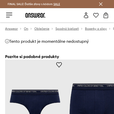
FINAL SALE! Ďalšie zľavy s kódom
Šetrite s Answear Club >
SALE
Answear
On
Oblečenie
Spodná bielizeň
Boxerky a slipy
Tento produkt je momentálne nedostupný
Pozrite si podobné produkty