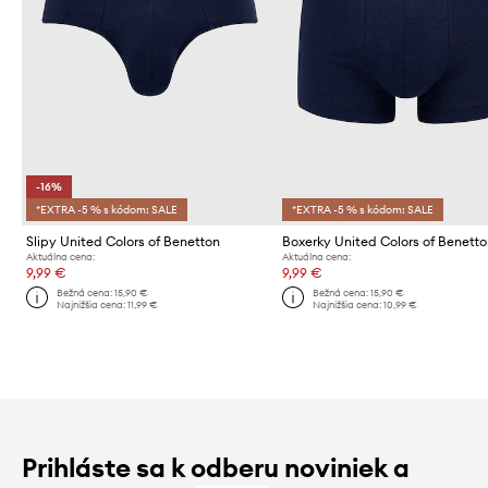
-16%
*EXTRA -5 % s kódom: SALE
*EXTRA -5 % s kódom: SALE
Slipy United Colors of Benetton
Boxerky United Colors of Benett
Aktuálna cena:
Aktuálna cena:
9,99 €
9,99 €
Bežná cena:
15,90 €
Bežná cena:
15,90 €
Najnižšia cena:
11,99 €
Najnižšia cena:
10,99 €
Prihláste sa k odberu noviniek a