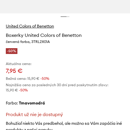
United Colors of Benetton
Boxerky United Colors of Benetton
červená farba, 3TRL2X01A
-50%
Aktuálna cena:
7,95 €
Bežná cena:
15,90 €
-50%
Najnižšia cena za posledných 30 dní pred poskytnutím zľavy:
15,90 €
 -50%
Farba:
tmavomodrá
Produkt už nie je dostupný
Bohužiaľ niekto Vás predbehol, ale možno sa Vám zapáčia iné
produkty z našej ponuky.