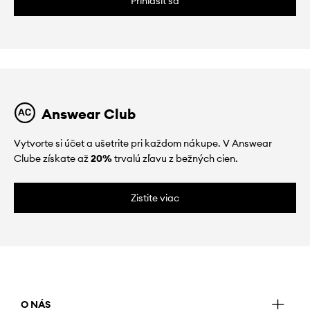
Prihlásiť sa
Answear Club
Vytvorte si účet a ušetrite pri každom nákupe. V Answear
Clube získate až
20%
trvalú zľavu z bežných cien.
Zistite viac
O NÁS