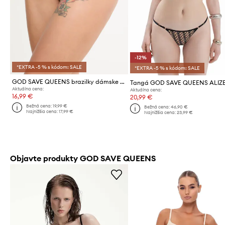
-12%
*EXTRA -5 % s kódom: SALE
*EXTRA -5 % s kódom: SALE
GOD SAVE QUEENS brazilky dámske SECOND SKIN PANTY CHEEKY
Aktuálna cena:
Aktuálna cena:
16,99 €
20,99 €
Bežná cena:
19,99 €
Bežná cena:
46,90 €
Najnižšia cena:
17,99 €
Najnižšia cena:
23,99 €
Objavte produkty GOD SAVE QUEENS