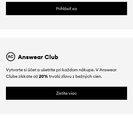
Prihlásiť sa
Answear Club
Vytvorte si účet a ušetrite pri každom nákupe. V Answear
Clube získate až
20%
trvalú zľavu z bežných cien.
Zistite viac