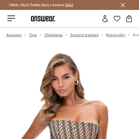
FINAL SALE! Ďalšie zľavy s kódom
Šetrite s Answear Club >
SALE
Answear
Ona
Oblečenie
Spodná bielizeň
Nohavičky