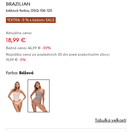
BRAZILIAN
béžová farba, GSQ-106-125
*EXTRA -5 % s kódom: SALE
Aktuálna cena:
18,99 €
Bežná cena:
46,99 €
-59%
Najnižšia cena za posledných 30 dní pred poskytnutím zľavy:
19,99 €
 -5%
Farba:
béžová
Tabuľka veľkostí