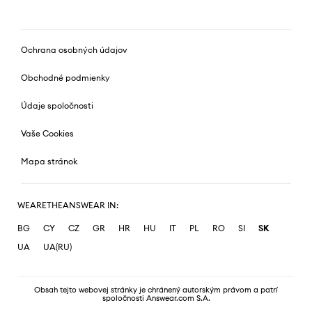
Ochrana osobných údajov
Obchodné podmienky
Údaje spoločnosti
Vaše Cookies
Mapa stránok
WEARETHEANSWEAR IN:
BG
CY
CZ
GR
HR
HU
IT
PL
RO
SI
SK
UA
UA(RU)
Obsah tejto webovej stránky je chránený autorským právom a patrí
spoločnosti Answear.com S.A.