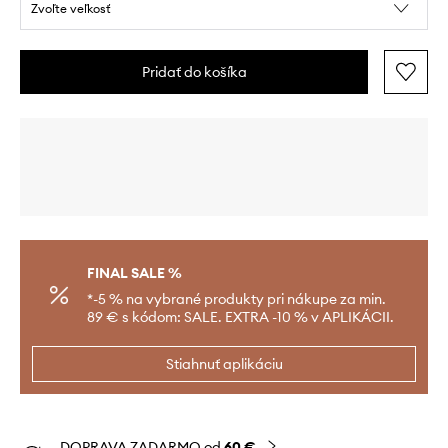
Zvoľte veľkosť
Pridať do košíka
FINAL SALE %
*-5 % na vybrané produkty pri nákupe za min.
89 € s kódom: SALE. EXTRA -10 % v APLIKÁCII.
Stiahnuť aplikáciu
DOPRAVA ZADARMO od
60 €