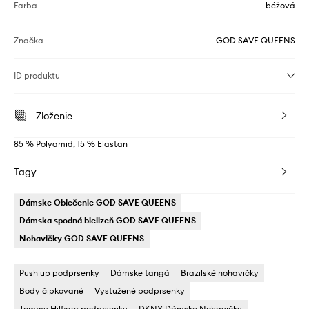
Farba
béžová
Značka
GOD SAVE QUEENS
ID produktu
Zloženie
85 % Polyamid, 15 % Elastan
Tagy
Dámske Oblečenie GOD SAVE QUEENS
Dámska spodná bielizeň GOD SAVE QUEENS
Nohavičky GOD SAVE QUEENS
Push up podprsenky
Dámske tangá
Brazilské nohavičky
Body čipkované
Vystužené podprsenky
Tommy Hilfiger podprsenky
DKNY Dámske Nohavičky