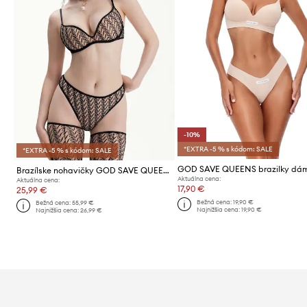
-10%
*EXTRA -5 % s kódom: SALE
*EXTRA -5 % s kódom: SALE
Brazílske nohavičky GOD SAVE QUEENS ALIZEE PANTIES
Aktuálna cena:
Aktuálna cena:
17,90 €
25,99 €
Bežná cena:
19,90 €
Bežná cena:
55,99 €
Najnižšia cena:
19,90 €
Najnižšia cena:
26,99 €