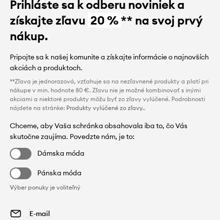
Prihláste sa k odberu noviniek a
získajte zľavu
20 %
** na svoj prvý
nákup.
Pripojte sa k našej komunite a získajte informácie o najnovších
akciách a produktoch.
**Zľava je jednorazová, vzťahuje sa na nezľavnené produkty a platí pri
nákupe v min. hodnote 80 €. Zľavu nie je možné kombinovať s inými
akciami a niektoré produkty môžu byť zo zľavy vylúčené. Podrobnosti
nájdete na stránke:
Produkty vylúčené zo zľavy.
.
Chceme, aby Vaša schránka obsahovala iba to, čo Vás
skutočne zaujíma. Povedzte nám, je to:
Dámska móda
Pánska móda
Výber ponuky je voliteľný