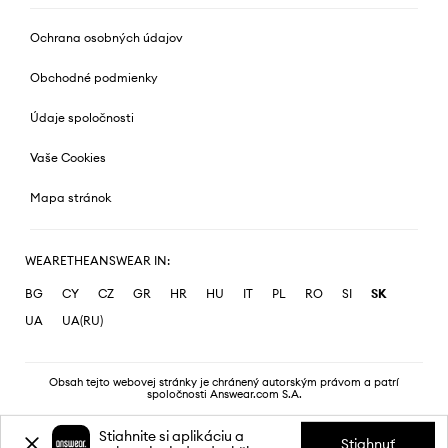
Ochrana osobných údajov
Obchodné podmienky
Údaje spoločnosti
Vaše Cookies
Mapa stránok
WEARETHEANSWEAR IN:
BG
CY
CZ
GR
HR
HU
IT
PL
RO
SI
SK
UA
UA(RU)
Obsah tejto webovej stránky je chránený autorským právom a patrí
spoločnosti Answear.com S.A.
Stiahnite si aplikáciu a
Stiahnuť