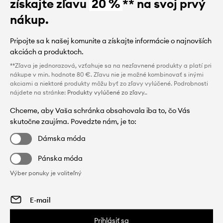
získajte zľavu
20 %
** na svoj prvý
nákup.
Pripojte sa k našej komunite a získajte informácie o najnovších
akciách a produktoch.
**Zľava je jednorazová, vzťahuje sa na nezľavnené produkty a platí pri
nákupe v min. hodnote 80 €. Zľavu nie je možné kombinovať s inými
akciami a niektoré produkty môžu byť zo zľavy vylúčené. Podrobnosti
nájdete na stránke:
Produkty vylúčené zo zľavy.
.
Chceme, aby Vaša schránka obsahovala iba to, čo Vás
skutočne zaujíma. Povedzte nám, je to:
Dámska móda
Pánska móda
Výber ponuky je voliteľný
Prihlásiť sa