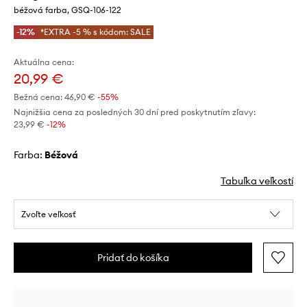
béžová farba, GSQ-106-122
-12%
*EXTRA -5 % s kódom: SALE
Aktuálna cena:
20,99 €
Bežná cena:
46,90 €
-55%
Najnižšia cena za posledných 30 dní pred poskytnutím zľavy:
23,99 €
 -12%
Farba:
béžová
Tabuľka veľkostí
Zvoľte veľkosť
Pridať do košíka