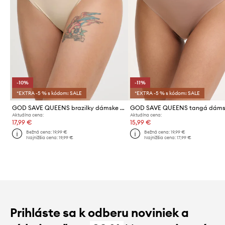
-10%
-11%
*EXTRA -5 % s kódom: SALE
*EXTRA -5 % s kódom: SALE
GOD SAVE QUEENS brazilky dámske SECOND SKIN PANTY CHEEKY
Aktuálna cena:
Aktuálna cena:
17,99 €
15,99 €
Bežná cena:
19,99 €
Bežná cena:
19,99 €
Najnižšia cena:
19,99 €
Najnižšia cena:
17,99 €
Prihláste sa k odberu noviniek a