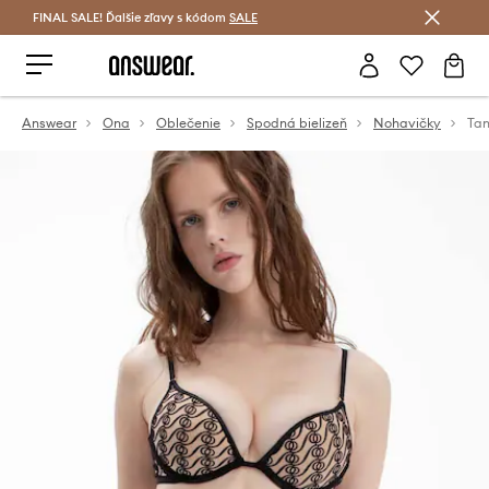
FINAL SALE! Ďalšie zľavy s kódom
Šetrite s Answear Club >
SALE
Answear
Ona
Oblečenie
Spodná bielizeň
Nohavičky