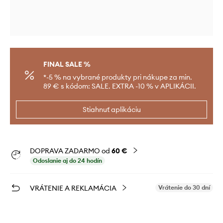
FINAL SALE %
*-5 % na vybrané produkty pri nákupe za min.
89 € s kódom: SALE. EXTRA -10 % v APLIKÁCII.
Stiahnuť aplikáciu
DOPRAVA ZADARMO od
60 €
Odoslanie aj do 24 hodín
VRÁTENIE A REKLAMÁCIA
Vrátenie do 30 dní