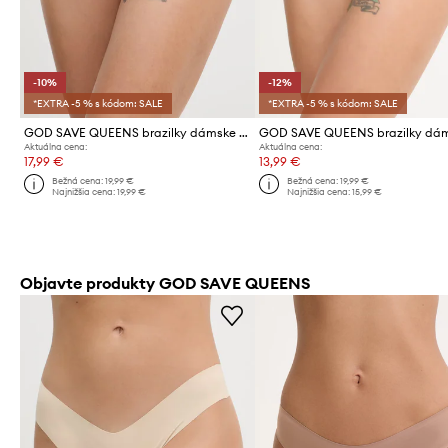
-10%
-12%
*EXTRA -5 % s kódom: SALE
*EXTRA -5 % s kódom: SALE
GOD SAVE QUEENS brazilky dámske SECOND SKIN PANTY CHEEKY
Aktuálna cena:
Aktuálna cena:
17,99 €
13,99 €
Bežná cena:
19,99 €
Bežná cena:
19,99 €
Najnižšia cena:
19,99 €
Najnižšia cena:
15,99 €
Objavte produkty GOD SAVE QUEENS