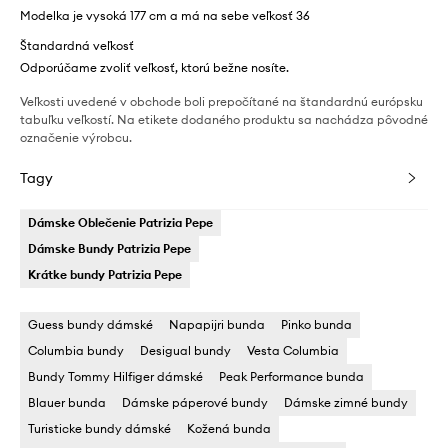
Modelka je vysoká 177 cm a má na sebe veľkosť 36
Štandardná veľkosť
Odporúčame zvoliť veľkosť, ktorú bežne nosíte.
Veľkosti uvedené v obchode boli prepočítané na štandardnú európsku
tabuľku veľkostí. Na etikete dodaného produktu sa nachádza pôvodné
označenie výrobcu.
Tagy
Dámske Oblečenie Patrizia Pepe
Dámske Bundy Patrizia Pepe
Krátke bundy Patrizia Pepe
Guess bundy dámské
Napapijri bunda
Pinko bunda
Columbia bundy
Desigual bundy
Vesta Columbia
Bundy Tommy Hilfiger dámské
Peak Performance bunda
Blauer bunda
Dámske páperové bundy
Dámske zimné bundy
Turisticke bundy dámské
Kožená bunda