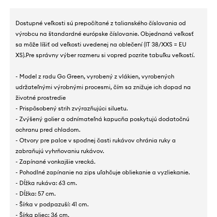
Dostupné veľkosti sú prepočítané z talianského číslovania od
výrobcu na štandardné európske číslovanie. Objednaná veľkosť
sa môže líšiť od veľkosti uvedenej na oblečení (IT 38/XXS = EU
XS).Pre správny výber rozmeru si vopred pozrite tabuľku veľkostí.
- Model z radu Go Green, vyrobený z vlákien, vyrobených
udržateľnými výrobnými procesmi, čím sa znižuje ich dopad na
životné prostredie
- Prispôsobený strih zvýrazňujúci siluetu.
- Zvýšený golier a odnímateľná kapucňa poskytujú dodatočnú
ochranu pred chladom.
- Otvory pre palce v spodnej časti rukávov chránia ruky a
zabraňujú vyhrňovaniu rukávov.
- Zapínané vonkajšie vrecká.
- Pohodlné zapínanie na zips uľahčuje obliekanie a vyzliekanie.
- Dĺžka rukáva: 63 cm.
- Dĺžka: 57 cm.
- Šírka v podpazuší: 41 cm.
- Šírka pliec: 36 cm.