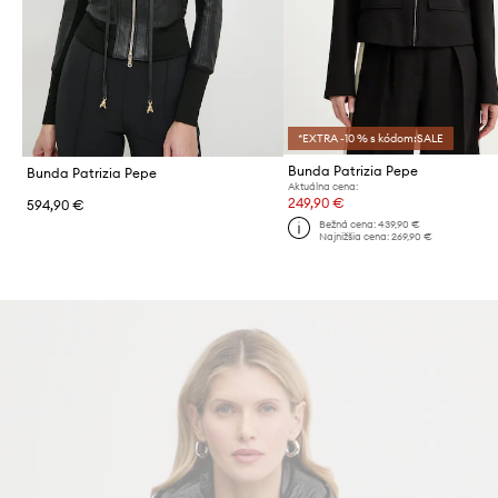
*EXTRA -10 % s kódom:SALE
Bunda Patrizia Pepe
Bunda Patrizia Pepe
Aktuálna cena:
249,90 €
594,90 €
Bežná cena:
439,90 €
Najnižšia cena:
269,90 €