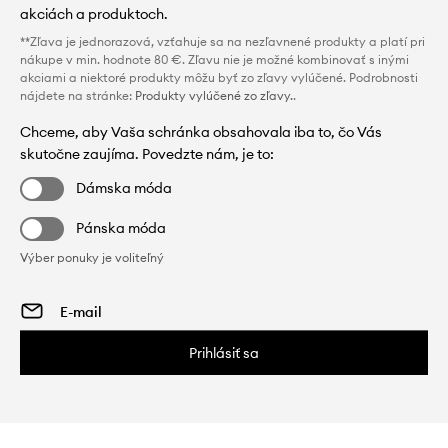
akciách a produktoch.
**Zľava je jednorazová, vzťahuje sa na nezľavnené produkty a platí pri
nákupe v min. hodnote 80 €. Zľavu nie je možné kombinovať s inými
akciami a niektoré produkty môžu byť zo zľavy vylúčené. Podrobnosti
nájdete na stránke:
Produkty vylúčené zo zľavy.
.
Chceme, aby Vaša schránka obsahovala iba to, čo Vás
skutočne zaujíma. Povedzte nám, je to:
Dámska móda
Pánska móda
Výber ponuky je voliteľný
Prihlásiť sa