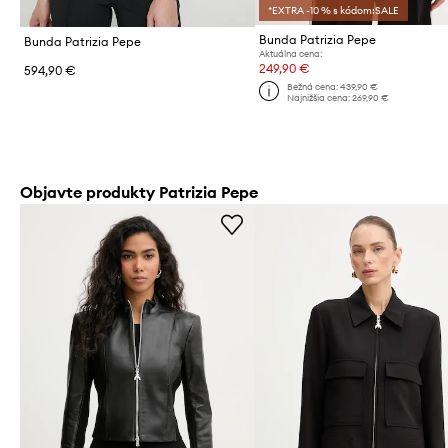
*EXTRA -10 % s kódom:SALE
Bunda Patrizia Pepe
Bunda Patrizia Pepe
Aktuálna cena:
249,90 €
594,90 €
Bežná cena:
439,90 €
Najnižšia cena:
269,90 €
Objavte produkty Patrizia Pepe