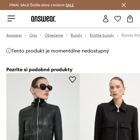
FINAL SALE! Ďalšie zľavy s kódom
Šetrite s Answear Club >
SALE
Answear
Ona
Oblečenie
Bundy
Krátke bundy
Bunda Pat
Tento produkt je momentálne nedostupný
Pozrite si podobné produkty