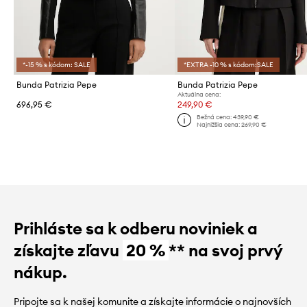
*-15 % s kódom: SALE
*EXTRA -10 % s kódom:SALE
Bunda Patrizia Pepe
Bunda Patrizia Pepe
Aktuálna cena:
696,95 €
249,90 €
Bežná cena:
439,90 €
Najnižšia cena:
269,90 €
Prihláste sa k odberu noviniek a
získajte zľavu
20 %
** na svoj prvý
nákup.
Pripojte sa k našej komunite a získajte informácie o najnovších