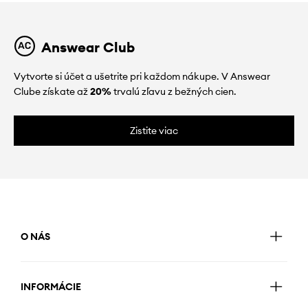
Answear Club
Vytvorte si účet a ušetrite pri každom nákupe. V Answear
Clube získate až
20%
trvalú zľavu z bežných cien.
Zistite viac
O NÁS
INFORMÁCIE