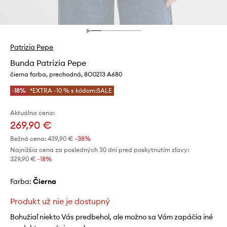
Patrizia Pepe
Bunda Patrizia Pepe
čierna farba, prechodná, 8O0213 A680
-18%
*EXTRA -10 % s kódom:SALE
Aktuálna cena:
269,90 €
Bežná cena:
439,90 €
-38%
Najnižšia cena za posledných 30 dní pred poskytnutím zľavy:
329,90 €
 -18%
Farba:
čierna
Produkt už nie je dostupný
Bohužiaľ niekto Vás predbehol, ale možno sa Vám zapáčia iné