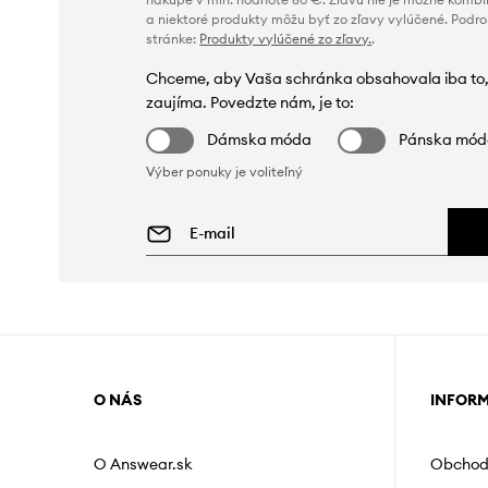
a niektoré produkty môžu byť zo zľavy vylúčené. Podr
stránke:
Produkty vylúčené zo zľavy.
.
Chceme, aby Vaša schránka obsahovala iba to,
zaujíma. Povedzte nám, je to:
Dámska móda
Pánska mó
Výber ponuky je voliteľný
O NÁS
INFOR
O Answear.sk
Obchod