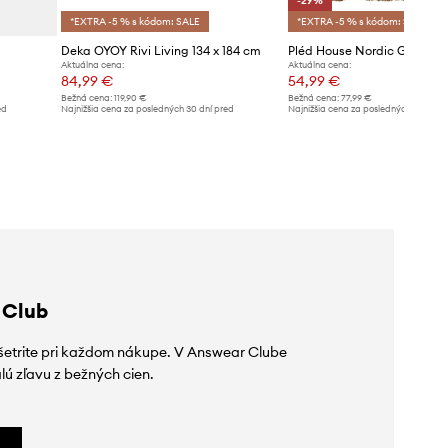
-29%
*EXTRA -5 % s kódom: SALE
*EXTRA -5 % s kódom: SALE
Deka OYOY Rivi Living 134 x 184 cm
Aktuálna cena:
Aktuálna cena:
84,99 €
54,99 €
Bežná cena:
119,90 €
Bežná cena:
77,99 €
ed
Najnižšia cena za posledných 30 dní pred
Najnižšia cena za posledných 30 dní 
poskytnutím zľavy:
89,99 €
poskytnutím zľavy:
77,99 €
 Club
ušetrite pri každom nákupe. V Answear Clube
lú zľavu z bežných cien.