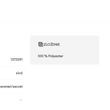
ZLOŽENIE
100 % Polyester
1372591
sivá
women'secret