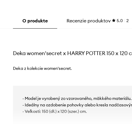
O produkte
Recenzie produktov
5.0
2
Deka women'secret x HARRY POTTER 150 x 120 
Deka z kolekcie women'secret.
- Model je vyrobený zo vzorovaného, ​​mäkkého materiálu.
- Ideálny na ozdobenie pohovky alebo kresla nadčasov
- Veľkosti: 150 (dł.) x 120 (szer.) cm.