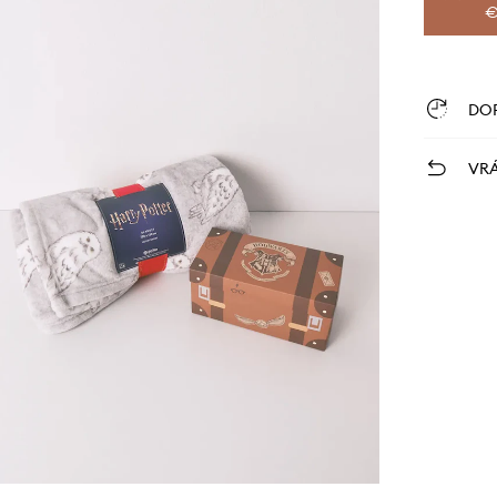
€
DO
VRÁ