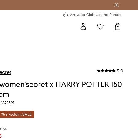
nswear Club >
-20 % na prvý nákup >
Answear Club
Journal
Pomoc
5.0
ecret
women'secret x HARRY POTTER 150
 cm
 1372591
 % s kódom: SALE
ena:
€