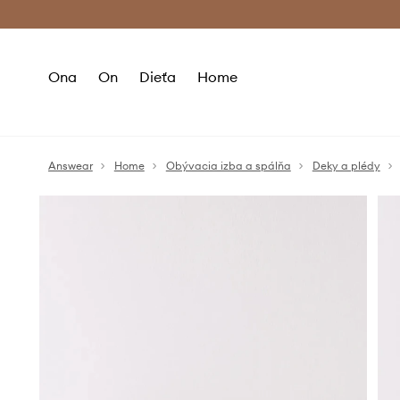
Premium Fashion Benefits >
Bezpla
Ona
On
Dieťa
Home
Answear
Home
Obývacia izba a spálňa
Deky a plédy