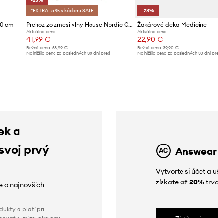
-28%
*EXTRA -5 % s kódom: SALE
-28%
70 cm
Prehoz zo zmesi vlny House Nordic Carmel 130 x 170 cm
Žakárová deka Medicine
Aktuálna cena:
Aktuálna cena:
41,99 €
22,90 €
Bežná cena:
58,99 €
Bežná cena:
39,90 €
d
Najnižšia cena za posledných 30 dní pred
Najnižšia cena za posledných 30 dní pr
poskytnutím zľavy:
58,99 €
poskytnutím zľavy:
31,90 €
ek a
 svoj prvý
Answear
Vytvorte si účet a 
získate až
20%
trva
ie o najnovších
ukty a platí pri
novať s inými akciami