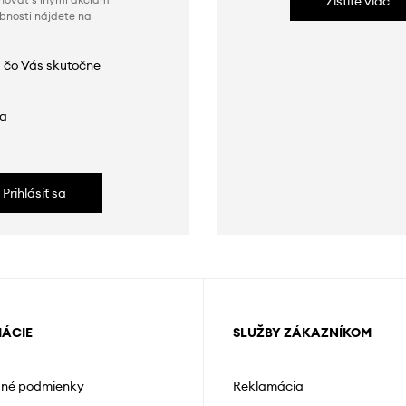
Zistite viac
obnosti nájdete na
 čo Vás skutočne
da
Prihlásiť sa
MÁCIE
SLUŽBY ZÁKAZNÍKOM
né podmienky
Reklamácia