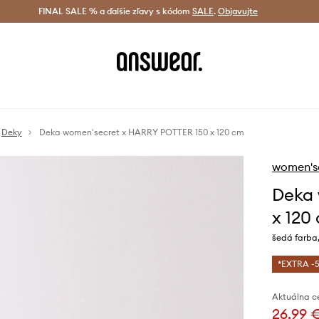
tná doprava od 60 € >
FINAL SALE % a ďalšie zľavy s kódom
Doručenie aj do 24 h >
SALE
.
Objavujte
Šetrite s A
Deky
Deka women'secret x HARRY POTTER 150 x 120 cm
women's
Deka 
x 120
šedá farba,
*EXTRA -5
Aktuálna c
26,99 