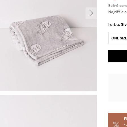
Bežná cena
Najnižšia c
Farba:
si
ONE SIZE
F
*