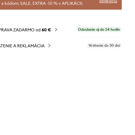
aplikáciu
 s kódom: SALE. EXTRA -10 % v APLIKÁCII.
PRAVA ZADARMO od
60 €
Odoslanie aj do 24 hodín
TENIE A REKLAMÁCIA
Vrátenie do 30 dní