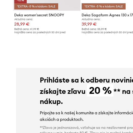
-12%
*EXTRA -5 % s kódom: SALE
*EXTRA -5 % s kódom: SALE
Deka women'secret SNOOPY
Deka Sagaform Agnes 130 x 1
Aktuálna cena:
Aktuálna cena:
28,99 €
39,99 €
Bežná cena:
41,99 €
Bežná cena:
55,99 €
Najnižšia cena za posledných 30 dní pred
Najnižšia cena za posledných 30 dní pre
poskytnutím zľavy:
32,99 €
poskytnutím zľavy:
41,99 €
Prihláste sa k odberu novini
20 %
získajte zľavu
** na
nákup.
Pripojte sa k našej komunite a získajte informác
akciách a produktoch.
**Zľava je jednorazová, vzťahuje sa na nezľavnené prod
nákupe v min. hodnote 80 €. Zľavu nie je možné kombi