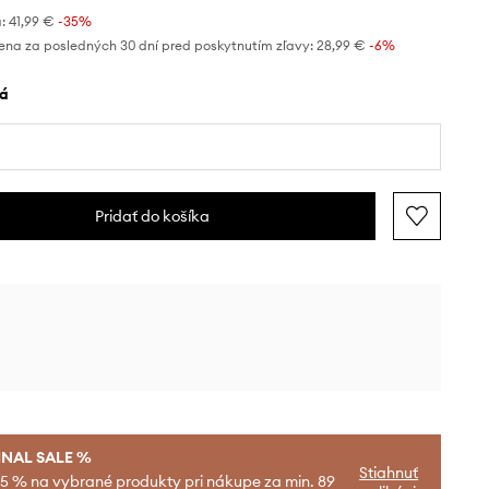
:
41,99 €
-35%
ena za posledných 30 dní pred poskytnutím zľavy:
28,99 €
 -6%
vá
Pridať do košíka
INAL SALE %
Stiahnuť
-5 % na vybrané produkty pri nákupe za min. 89