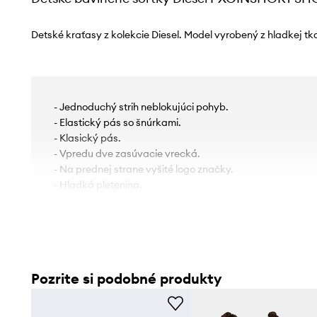
Detské kraťasy z kolekcie Diesel. Model vyrobený z hladkej tk
- Jednoduchý strih neblokujúci pohyb.
- Elastický pás so šnúrkami.
- Klasický pás.
- Vpredu dve zasúvacie vrecká.
- Na prednej strane vyšité logo značky.
- Hladká pletenina.
Pozrite si podobné produkty