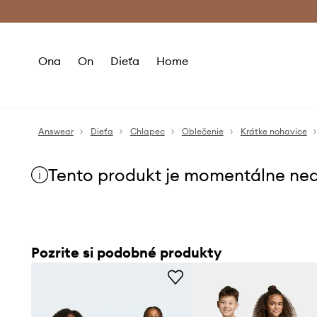
Premium Fashion Benefits >
Bezpla
Ona
On
Dieťa
Home
Answear
Dieťa
Chlapec
Oblečenie
Krátke nohavice
Tento produkt je momentálne ne
Pozrite si podobné produkty