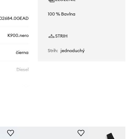
100 % Bavlna
02684.0GEAD
K900.nero
STRIH
Strih
:
jednoduchý
čierna
Diesel