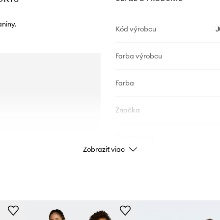
aniny.
Kód výrobcu
J
Farba výrobcu
Farba
Značka
ID produktu
Zobraziť viac