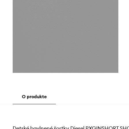
O produkte
Detské bavlnené šortky Diesel PXGINSHORT S