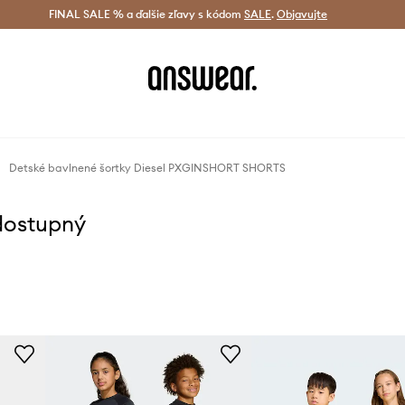
tná doprava od 60 € >
FINAL SALE % a ďalšie zľavy s kódom
Doručenie aj do 24 h >
SALE
.
Objavujte
Šetrite s A
Detské bavlnené šortky Diesel PXGINSHORT SHORTS
dostupný