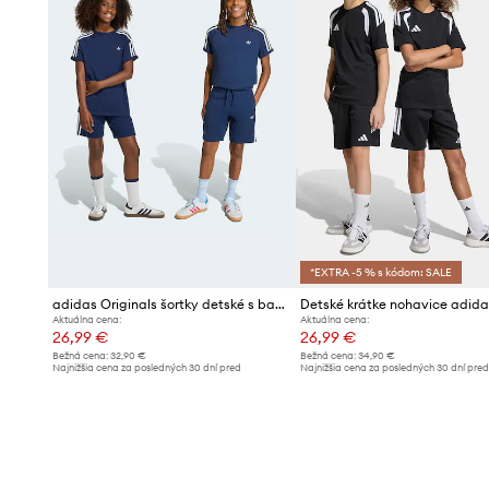
*EXTRA -5 % s kódom: SALE
adidas Originals šortky detské s bavlnou
Aktuálna cena:
Aktuálna cena:
26,99 €
26,99 €
Bežná cena:
32,90 €
Bežná cena:
34,90 €
Najnižšia cena za posledných 30 dní pred
Najnižšia cena za posledných 30 dní pre
poskytnutím zľavy:
28,90 €
poskytnutím zľavy:
27,99 €