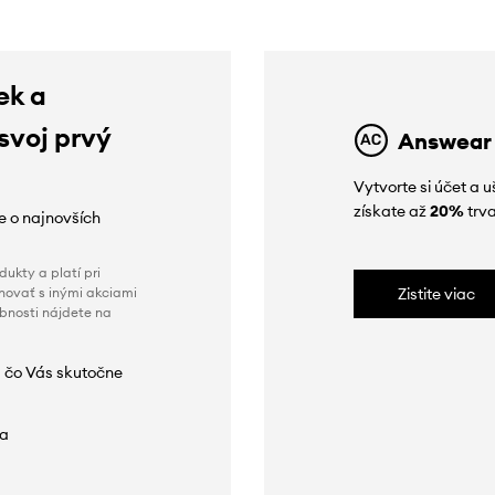
ek a
 svoj prvý
Answear
Vytvorte si účet a 
získate až
20%
trva
ie o najnovších
ukty a platí pri
novať s inými akciami
Zistite viac
obnosti nájdete na
 čo Vás skutočne
da