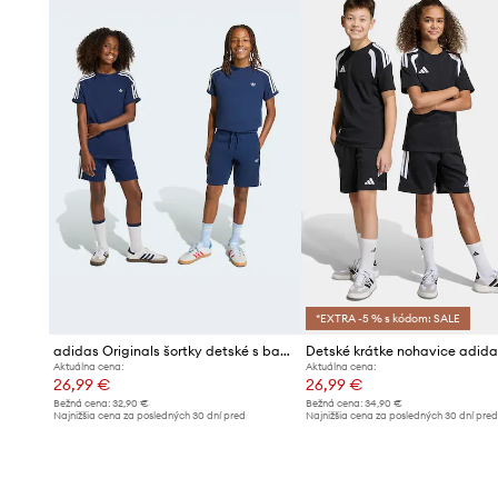
*EXTRA -5 % s kódom: SALE
adidas Originals šortky detské s bavlnou
Aktuálna cena:
Aktuálna cena:
26,99 €
26,99 €
Bežná cena:
32,90 €
Bežná cena:
34,90 €
Najnižšia cena za posledných 30 dní pred
Najnižšia cena za posledných 30 dní pre
poskytnutím zľavy:
28,90 €
poskytnutím zľavy:
27,99 €