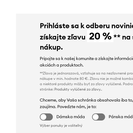
Prihláste sa k odberu novini
20 %
získajte zľavu
** na
nákup.
Pripojte sa k našej komunite a získajte informác
akciách a produktoch.
**Zľava je jednorazová, vzťahuje sa na nezľavnené prod
nákupe v min. hodnote 80 €. Zľavu nie je možné kombi
a niektoré produkty môžu byť zo zľavy vylúčené. Podr
stránke:
Produkty vylúčené zo zľavy.
.
Chceme, aby Vaša schránka obsahovala iba to,
zaujíma. Povedzte nám, je to:
Dámska móda
Pánska mó
Výber ponuky je voliteľný