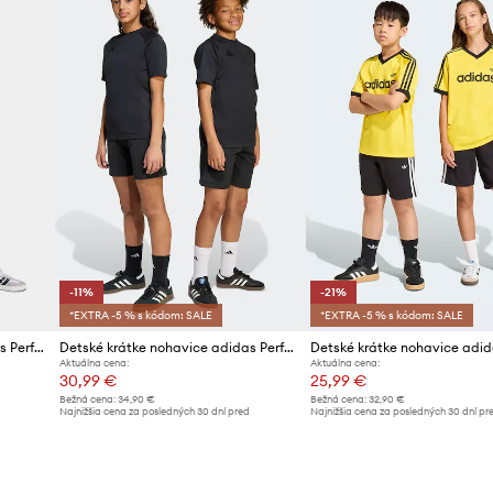
-11%
-21%
*EXTRA -5 % s kódom: SALE
*EXTRA -5 % s kódom: SALE
Detské krátke nohavice adidas Performance
Detské krátke nohavice adidas Performance
Aktuálna cena:
Aktuálna cena:
30,99 €
25,99 €
Bežná cena:
34,90 €
Bežná cena:
32,90 €
d
Najnižšia cena za posledných 30 dní pred
Najnižšia cena za posledných 30 dní pr
poskytnutím zľavy:
34,90 €
poskytnutím zľavy:
32,90 €