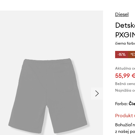
Diesel
Detsk
PXGI
čierna farb
-15%
*E
Aktuálna c
55,99 
Bežná cena
Najnižšia c
Farba:
č
Produkt 
Bohužiaľ 
z našej p