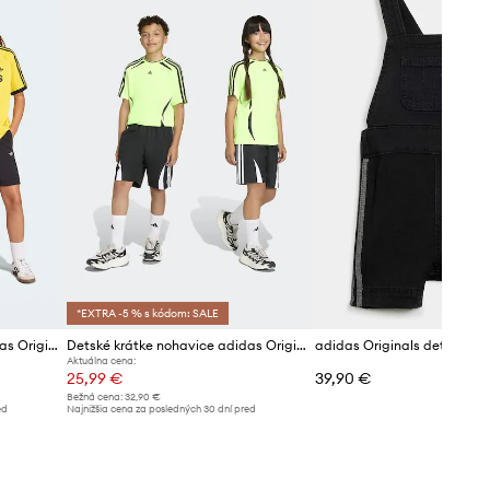
*EXTRA -5 % s kódom: SALE
Detské krátke nohavice adidas Originals
Detské krátke nohavice adidas Originals
adidas Originals detské rifľ
Aktuálna cena:
25,99 €
39,90 €
Bežná cena:
32,90 €
ed
Najnižšia cena za posledných 30 dní pred
poskytnutím zľavy:
26,99 €