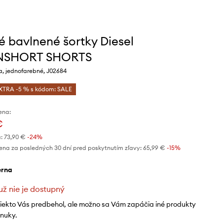
é bavlnené šortky Diesel
NSHORT SHORTS
a, jednofarebné, J02684
XTRA -5 % s kódom: SALE
ena:
€
:
73,90 €
-24%
ena za posledných 30 dní pred poskytnutím zľavy:
65,99 €
 -15%
ierna
už nie je dostupný
niekto Vás predbehol, ale možno sa Vám zapáčia iné produkty
onuky.