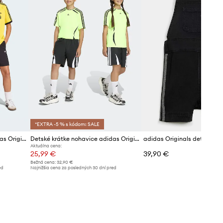
*EXTRA -5 % s kódom: SALE
Detské krátke nohavice adidas Originals
Detské krátke nohavice adidas Originals
adidas Originals detské rifľ
Aktuálna cena:
25,99 €
39,90 €
Bežná cena:
32,90 €
ed
Najnižšia cena za posledných 30 dní pred
poskytnutím zľavy:
26,99 €