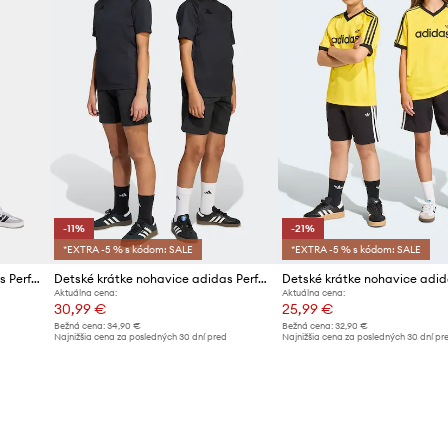
-11%
-21%
*EXTRA -5 % s kódom: SALE
*EXTRA -5 % s kódom: SALE
Detské krátke nohavice adidas Performance
Detské krátke nohavice adidas Performance
Aktuálna cena:
Aktuálna cena:
30,99 €
25,99 €
Bežná cena:
34,90 €
Bežná cena:
32,90 €
d
Najnižšia cena za posledných 30 dní pred
Najnižšia cena za posledných 30 dní pr
poskytnutím zľavy:
34,90 €
poskytnutím zľavy:
32,90 €