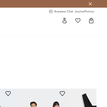
nswear Club >
-20 % na prvý nákup >
Answear Club
Journal
Pomoc