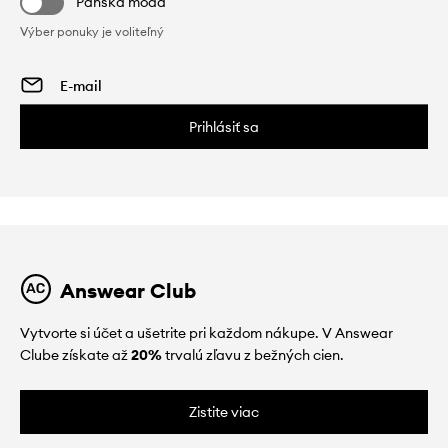
Pánska móda
Výber ponuky je voliteľný
Prihlásiť sa
Answear Club
Vytvorte si účet a ušetrite pri každom nákupe. V Answear
Clube získate až
20%
trvalú zľavu z bežných cien.
Zistite viac