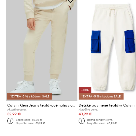
-10%
*EXTRA -5 % s kódom: SALE
*EXTRA -5 % s kódom: SALE
Calvin Klein Jeans teplákové nohavice detské s bavlnou
Aktuálna cena:
Aktuálna cena:
32,99 €
43,99 €
Bežná cena:
60,90 €
Bežná cena:
97,99 €
Najnižšia cena:
33,99 €
Najnižšia cena:
48,99 €