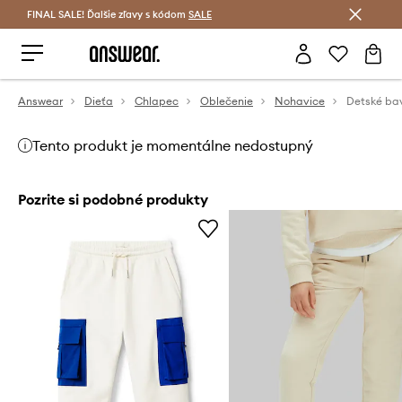
FINAL SALE! Ďalšie zľavy s kódom
Šetrite s Answear Club >
SALE
Answear
Dieťa
Chlapec
Oblečenie
Nohavice
Tento produkt je momentálne nedostupný
Pozrite si podobné produkty