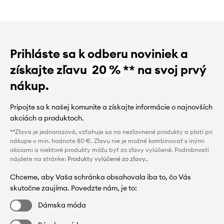
Prihláste sa k odberu noviniek a
získajte zľavu
20 %
** na svoj prvý
nákup.
Pripojte sa k našej komunite a získajte informácie o najnovších
akciách a produktoch.
**Zľava je jednorazová, vzťahuje sa na nezľavnené produkty a platí pri
nákupe v min. hodnote 80 €. Zľavu nie je možné kombinovať s inými
akciami a niektoré produkty môžu byť zo zľavy vylúčené. Podrobnosti
nájdete na stránke:
Produkty vylúčené zo zľavy.
.
Chceme, aby Vaša schránka obsahovala iba to, čo Vás
skutočne zaujíma. Povedzte nám, je to:
Dámska móda