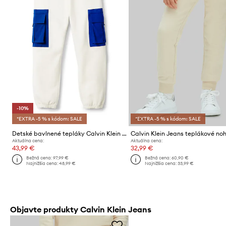
-10%
*EXTRA -5 % s kódom: SALE
*EXTRA -5 % s kódom: SALE
Detské bavlnené tepláky Calvin Klein Jeans
Aktuálna cena:
Aktuálna cena:
43,99 €
32,99 €
Bežná cena:
97,99 €
Bežná cena:
60,90 €
Najnižšia cena:
48,99 €
Najnižšia cena:
33,99 €
Objavte produkty Calvin Klein Jeans