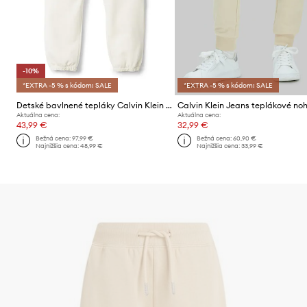
-10%
*EXTRA -5 % s kódom: SALE
*EXTRA -5 % s kódom: SALE
Detské bavlnené tepláky Calvin Klein Jeans
Aktuálna cena:
Aktuálna cena:
43,99 €
32,99 €
Bežná cena:
97,99 €
Bežná cena:
60,90 €
Najnižšia cena:
48,99 €
Najnižšia cena:
33,99 €