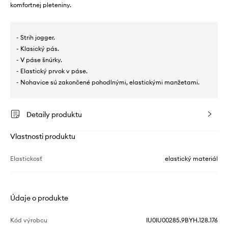
komfortnej pleteniny.
- Strih jogger.
- Klasický pás.
- V páse šnúrky.
- Elastický prvok v páse.
- Nohavice sú zakončené pohodlnými, elastickými manžetami.
Detaily produktu
Vlastnosti produktu
Elastickosť
elastický materiál
Údaje o produkte
Kód výrobcu
IU0IU00285.9BYH.128.176