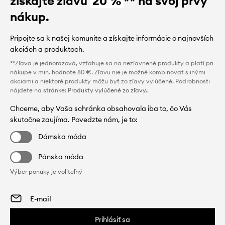
získajte zľavu
20 %
** na svoj prvý
nákup.
Pripojte sa k našej komunite a získajte informácie o najnovších
akciách a produktoch.
**Zľava je jednorazová, vzťahuje sa na nezľavnené produkty a platí pri
nákupe v min. hodnote 80 €. Zľavu nie je možné kombinovať s inými
akciami a niektoré produkty môžu byť zo zľavy vylúčené. Podrobnosti
nájdete na stránke:
Produkty vylúčené zo zľavy.
.
Chceme, aby Vaša schránka obsahovala iba to, čo Vás
skutočne zaujíma. Povedzte nám, je to:
Dámska móda
Pánska móda
Výber ponuky je voliteľný
Prihlásiť sa