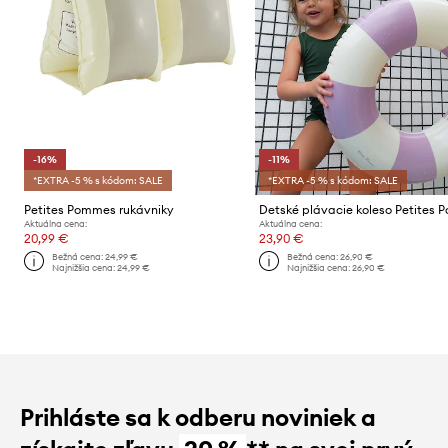
-16%
-11%
*EXTRA -5 % s kódom: SALE
*EXTRA -5 % s kódom: SALE
Petites Pommes rukávniky
Aktuálna cena:
Aktuálna cena:
20,99 €
23,90 €
Bežná cena:
24,99 €
Bežná cena:
26,90 €
Najnižšia cena:
24,99 €
Najnižšia cena:
26,90 €
Prihláste sa k odberu noviniek a