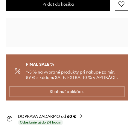
Pridať do košíka
FINAL SALE %
*-5 % na vybrané produkty pri nákupe za min.
89 € s kódom: SALE. EXTRA -10 % v APLIKÁCII.
Stiahnuť aplikáciu
DOPRAVA ZADARMO od
60 €
Odoslanie aj do 24 hodín