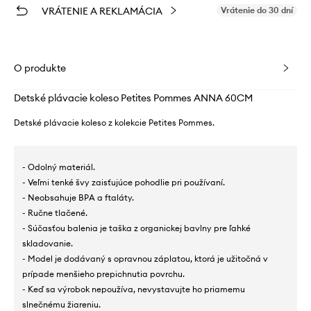
VRÁTENIE A REKLAMÁCIA
Vrátenie do 30 dní
O produkte
Detské plávacie koleso Petites Pommes ANNA 60CM
Detské plávacie koleso z kolekcie Petites Pommes.
- Odolný materiál.
- Veľmi tenké švy zaisťujúce pohodlie pri používaní.
- Neobsahuje BPA a ftaláty.
- Ručne tlačené.
- Súčasťou balenia je taška z organickej bavlny pre ľahké
skladovanie.
- Model je dodávaný s opravnou záplatou, ktorá je užitočná v
prípade menšieho prepichnutia povrchu.
- Keď sa výrobok nepoužíva, nevystavujte ho priamemu
slnečnému žiareniu.