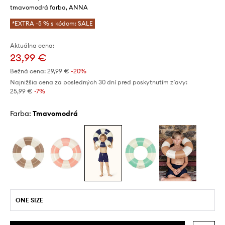
tmavomodrá farba, ANNA
*EXTRA -5 % s kódom: SALE
Aktuálna cena:
23,99 €
Bežná cena:
29,99 €
-20%
Najnižšia cena za posledných 30 dní pred poskytnutím zľavy:
25,99 €
 -7%
Farba:
tmavomodrá
ONE SIZE