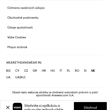
Ochrana osobných údajov
Obchodné podmienky
Údaje spoločnosti
Vaše Cookies
Mapa stránok
WEARETHEANSWEAR IN:
BG
CY
CZ
GR
HR
HU
IT
PL
RO
SI
SK
UA
UA(RU)
Obsah tejto webovej stránky je chránený autorským právom a patrí
spoločnosti Answear.com S.A.
Stiahnite si aplikáciu a
Stiahnuť
nakupujte jednoduchšie