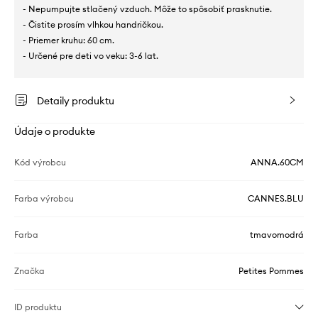
- Nepumpujte stlačený vzduch. Môže to spôsobiť prasknutie.
- Čistite prosím vlhkou handričkou.
- Priemer kruhu: 60 cm.
- Určené pre deti vo veku: 3-6 lat.
Detaily produktu
Údaje o produkte
Kód výrobcu
ANNA.60CM
Farba výrobcu
CANNES.BLU
Farba
tmavomodrá
Značka
Petites Pommes
ID produktu