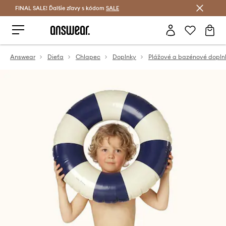
FINAL SALE! Ďalšie zľavy s kódom
Šetrite s Answear Club >
SALE
Answear
Dieťa
Chlapec
Doplnky
Plážové a bazénové dopln