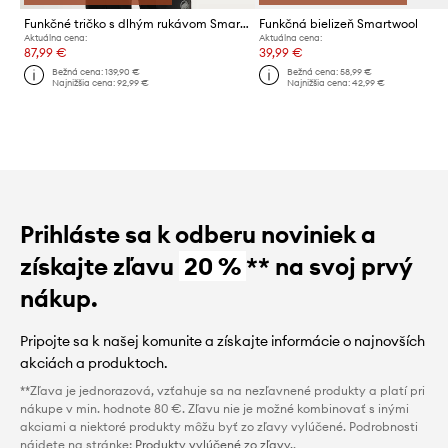
Funkčné tričko s dlhým rukávom Smartwool
Funkčná bielizeň Smartwool
Aktuálna cena:
Aktuálna cena:
87,99 €
39,99 €
Bežná cena:
139,90 €
Bežná cena:
58,99 €
Najnižšia cena:
92,99 €
Najnižšia cena:
42,99 €
Prihláste sa k odberu noviniek a
získajte zľavu
20 %
** na svoj prvý
nákup.
Pripojte sa k našej komunite a získajte informácie o najnovších
akciách a produktoch.
**Zľava je jednorazová, vzťahuje sa na nezľavnené produkty a platí pri
nákupe v min. hodnote 80 €. Zľavu nie je možné kombinovať s inými
akciami a niektoré produkty môžu byť zo zľavy vylúčené. Podrobnosti
nájdete na stránke:
Produkty vylúčené zo zľavy.
.