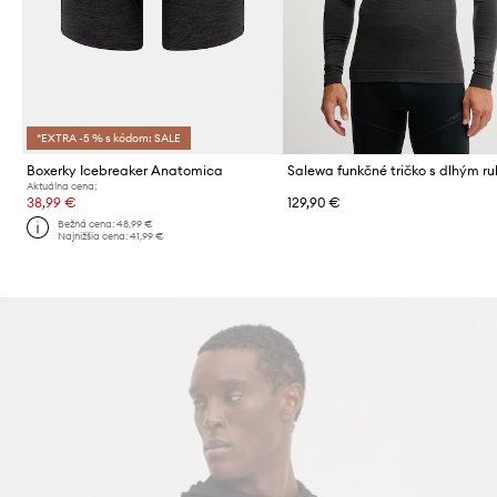
*EXTRA -5 % s kódom: SALE
Boxerky Icebreaker Anatomica
Aktuálna cena:
38,99 €
129,90 €
Bežná cena:
48,99 €
Najnižšia cena:
41,99 €