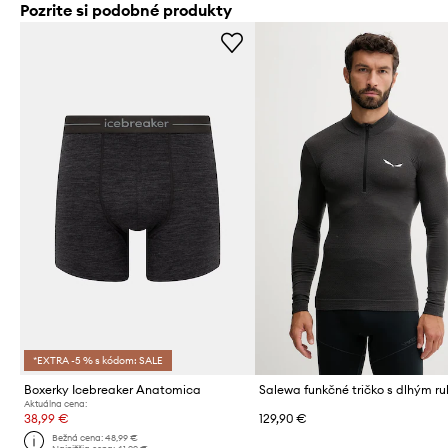
Pozrite si podobné produkty
*EXTRA -5 % s kódom: SALE
Boxerky Icebreaker Anatomica
Aktuálna cena:
38,99 €
129,90 €
Bežná cena:
48,99 €