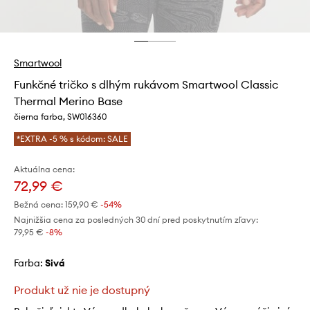
Smartwool
Funkčné tričko s dlhým rukávom Smartwool Classic
Thermal Merino Base
čierna farba, SW016360
*EXTRA -5 % s kódom: SALE
Aktuálna cena:
72,99 €
Bežná cena:
159,90 €
-54%
Najnižšia cena za posledných 30 dní pred poskytnutím zľavy:
79,95 €
 -8%
Farba:
sivá
Produkt už nie je dostupný