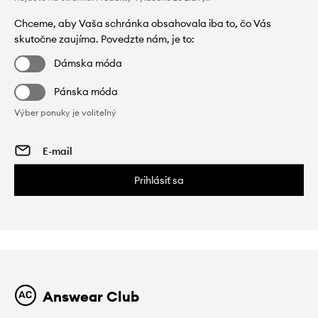
Chceme, aby Vaša schránka obsahovala iba to, čo Vás
skutočne zaujíma. Povedzte nám, je to:
Dámska móda
Pánska móda
Výber ponuky je voliteľný
Prihlásiť sa
Answear Club