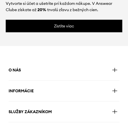
Vytvorte si účet a ušetrite pri každom nákupe. V Answear
Clube získate až
20%
trvalú zľavu z bežných cien.
Zistite viac
O NÁS
INFORMÁCIE
SLUŽBY ZÁKAZNÍKOM