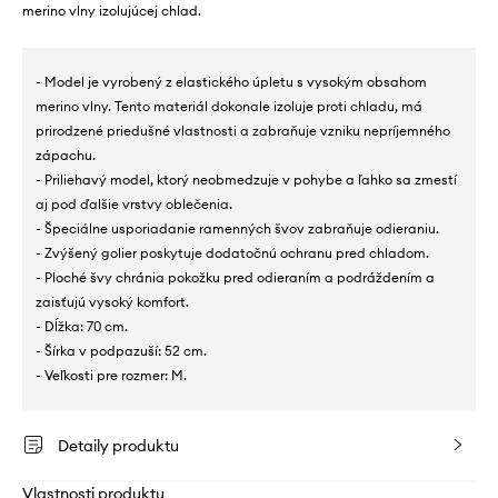
merino vlny izolujúcej chlad.
- Model je vyrobený z elastického úpletu s vysokým obsahom
merino vlny. Tento materiál dokonale izoluje proti chladu, má
prirodzené priedušné vlastnosti a zabraňuje vzniku nepríjemného
zápachu.
- Priliehavý model, ktorý neobmedzuje v pohybe a ľahko sa zmestí
aj pod ďalšie vrstvy oblečenia.
- Špeciálne usporiadanie ramenných švov zabraňuje odieraniu.
- Zvýšený golier poskytuje dodatočnú ochranu pred chladom.
- Ploché švy chránia pokožku pred odieraním a podráždením a
zaisťujú vysoký komfort.
- Dĺžka: 70 cm.
- Šírka v podpazuší: 52 cm.
- Veľkosti pre rozmer: M.
Detaily produktu
Vlastnosti produktu