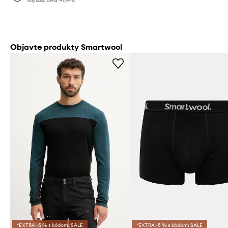
Najnižšia cena:
41,99 €
Objavte produkty Smartwool
*EXTRA -5 % s kódom: SALE
*EXTRA -5 % s kódom: SALE