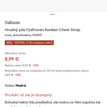
Fjallraven
Hrudný pás Fjallraven Kanken Chest Strap
malý, jednofarebný, F23507
-10%
*EXTRA -5 % s kódom: SALE
Aktuálna cena:
8,99 €
Bežná cena:
9,99 €
-10%
Najnižšia cena za posledných 30 dní pred poskytnutím zľavy:
9,99 €
 -10%
Farba:
modrá
Produkt už nie je dostupný
Bohužiaľ niekto Vás predbehol, ale možno sa Vám zapáčia iné