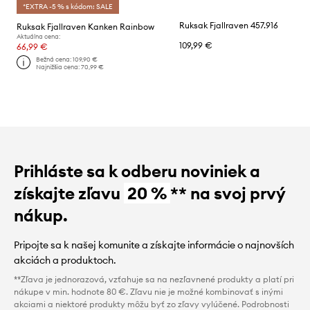
*EXTRA -5 % s kódom: SALE
Ruksak Fjallraven 457.916
Ruksak Fjallraven Kanken Rainbow
Aktuálna cena:
109,99 €
66,99 €
Bežná cena:
109,90 €
Najnižšia cena:
70,99 €
Prihláste sa k odberu noviniek a
získajte zľavu
20 %
** na svoj prvý
nákup.
Pripojte sa k našej komunite a získajte informácie o najnovších
akciách a produktoch.
**Zľava je jednorazová, vzťahuje sa na nezľavnené produkty a platí pri
nákupe v min. hodnote 80 €. Zľavu nie je možné kombinovať s inými
akciami a niektoré produkty môžu byť zo zľavy vylúčené. Podrobnosti