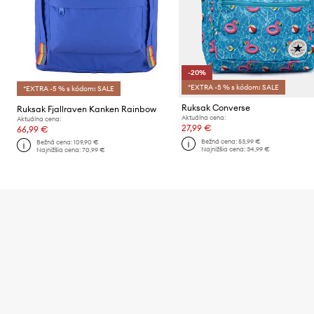
-20%
*EXTRA -5 % s kódom: SALE
*EXTRA -5 % s kódom: SALE
Ruksak Converse
Ruksak Fjallraven Kanken Rainbow
Aktuálna cena:
Aktuálna cena:
27,99 €
66,99 €
Bežná cena:
53,99 €
Bežná cena:
109,90 €
Najnižšia cena:
34,99 €
Najnižšia cena:
70,99 €