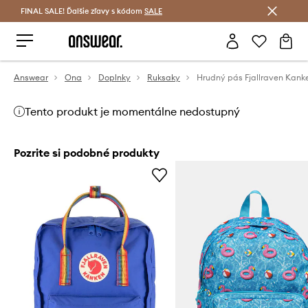
FINAL SALE! Ďalšie zľavy s kódom
Šetrite s Answear Club >
SALE
Answear
Ona
Doplnky
Ruksaky
Tento produkt je momentálne nedostupný
Pozrite si podobné produkty