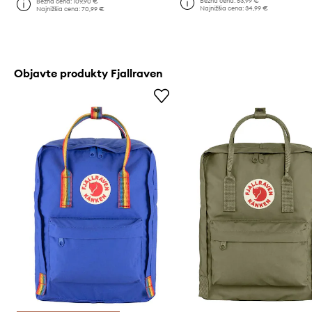
Bežná cena:
53,99 €
Bežná cena:
109,90 €
Najnižšia cena:
34,99 €
Najnižšia cena:
70,99 €
Objavte produkty Fjallraven