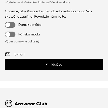
nájdete na stránke:
Produkty vylúčené zo zľavy.
.
Chceme, aby Vaša schránka obsahovala iba to, čo Vás
skutočne zaujíma. Povedzte nám, je to:
Dámska móda
Pánska móda
Výber ponuky je voliteľný
Prihlásiť sa
Answear Club