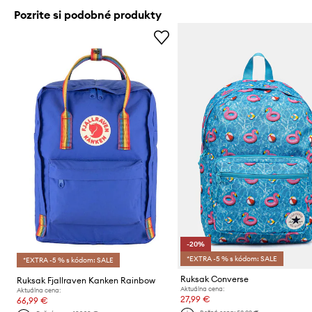
Pozrite si podobné produkty
-20%
*EXTRA -5 % s kódom: SALE
*EXTRA -5 % s kódom: SALE
Ruksak Converse
Ruksak Fjallraven Kanken Rainbow
Aktuálna cena:
Aktuálna cena:
27,99 €
66,99 €