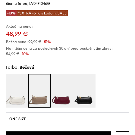
čierna farba, LV04F1046G
-10%
*EXTRA -5 % s kódom: SALE
Aktuálna cena:
48,99 €
Bežná cena:
99,99 €
-51%
Najnižšia cena za posledných 30 dní pred poskytnutím zľavy:
54,99 €
 -10%
Farba:
béžová
ONE SIZE