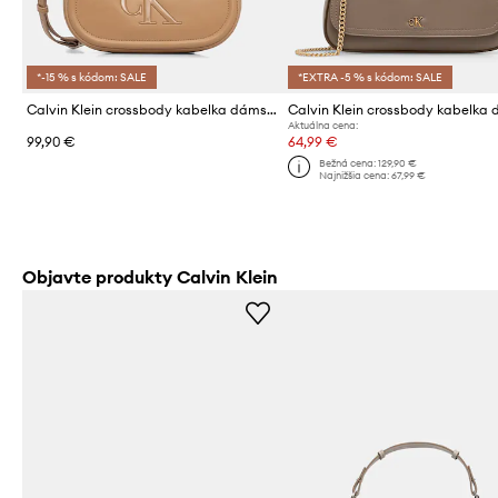
*-15 % s kódom: SALE
*EXTRA -5 % s kódom: SALE
Calvin Klein crossbody kabelka dámska
Aktuálna cena:
99,90 €
64,99 €
Bežná cena:
129,90 €
Najnižšia cena:
67,99 €
Objavte produkty Calvin Klein