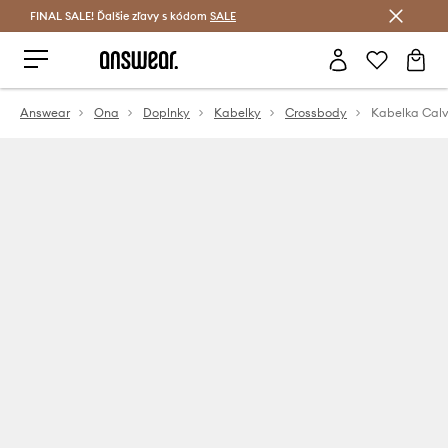
FINAL SALE! Ďalšie zľavy s kódom
Šetrite s Answear Club >
SALE
Answear
Ona
Doplnky
Kabelky
Crossbody
Kabelka Calv