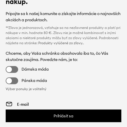
nákup.
Pripojte sa k našej komunite a získajte informácie o najnovších
akciách a produktoch.
**Zľava je jednorazová, vzťahuje sa na nezľavnené produkty a platí pri
nákupe v min. hodnote 80 €. Zľavu nie je možné kombinovať s inými
akciami a niektoré produkty môžu byť zo zľavy vylúčené. Podrobnosti
nájdete na stránke:
Produkty vylúčené zo zľavy.
.
Chceme, aby Vaša schránka obsahovala iba to, čo Vás
skutočne zaujíma. Povedzte nám, je to:
Dámska móda
Pánska móda
Výber ponuky je voliteľný
Prihlásiť sa