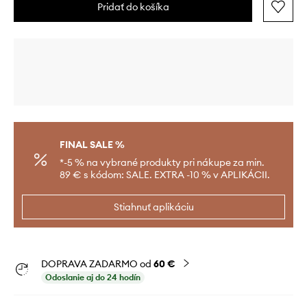
Pridať do košíka
FINAL SALE %
*-5 % na vybrané produkty pri nákupe za min.
89 € s kódom: SALE. EXTRA -10 % v APLIKÁCII.
Stiahnuť aplikáciu
DOPRAVA ZADARMO od
60 €
Odoslanie aj do 24 hodín