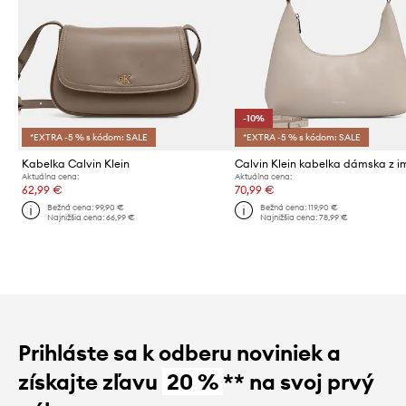
-10%
*EXTRA -5 % s kódom: SALE
*EXTRA -5 % s kódom: SALE
Kabelka Calvin Klein
Aktuálna cena:
Aktuálna cena:
62,99 €
70,99 €
Bežná cena:
99,90 €
Bežná cena:
119,90 €
Najnižšia cena:
66,99 €
Najnižšia cena:
78,99 €
Prihláste sa k odberu noviniek a
získajte zľavu
20 %
** na svoj prvý