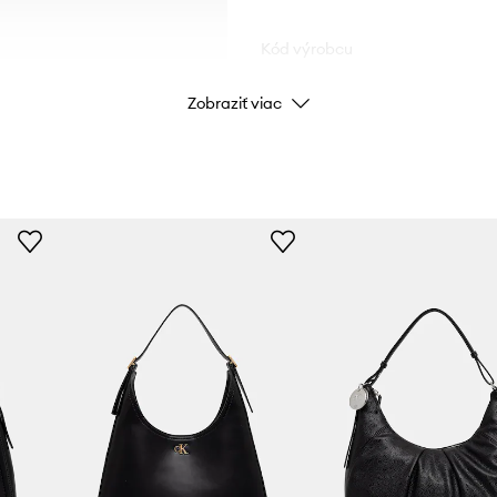
Kód výrobcu
Zobraziť viac
Farba
Značka
Výrobca
ID produktu