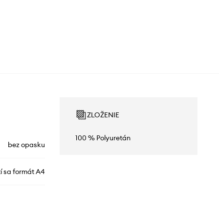
ZLOŽENIE
100 % Polyuretán
bez opasku
í sa formát A4