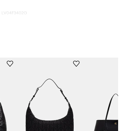
LV04F3402G
čierna
Calvin Klein