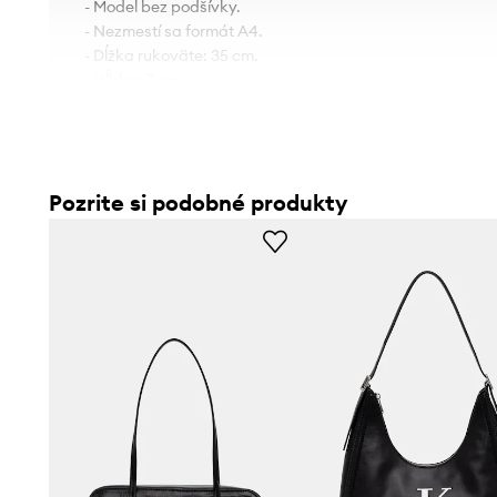
- Model bez podšívky.
- Nezmestí sa formát A4.
- Dĺžka rukoväte: 35 cm.
- Hĺbka: 7 cm.
- Výška: 23 cm.
- Spodná šírka: 30 cm.
Pozrite si podobné produkty