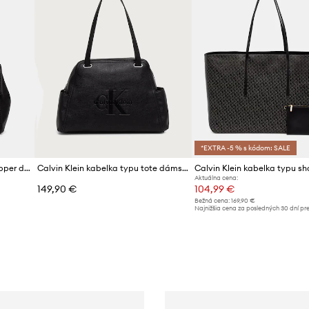
*EXTRA -5 % s kódom: SALE
Calvin Klein kabelka typu shopper dámska z imitácie kože
Calvin Klein kabelka typu tote dámska z imitácie kože
Aktuálna cena:
149,90 €
104,99 €
Bežná cena:
169,90 €
d
Najnižšia cena za posledných 30 dní pr
poskytnutím zľavy:
109,90 €