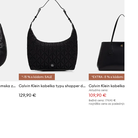
*-15 % s kódom: SALE
*EXTRA -5 % s kódom: SALE
Calvin Klein kabelka hobo dámska z imitácie kože
Calvin Klein kabelka typu shopper dámska
Aktuálna cena:
129,90 €
109,90 €
Bežná cena:
179,90 €
Najnižšia cena za posledných 30 dní 
poskytnutím zľavy:
119,90 €