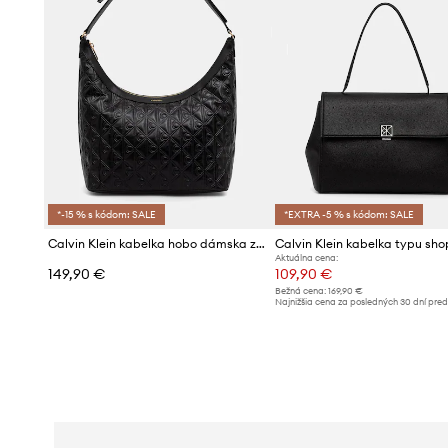
*-15 % s kódom: SALE
*EXTRA -5 % s kódom: SALE
Calvin Klein kabelka hobo dámska z imitácie kože
Aktuálna cena:
149,90 €
109,90 €
Bežná cena:
169,90 €
Najnižšia cena za posledných 30 dní pre
poskytnutím zľavy:
119,90 €