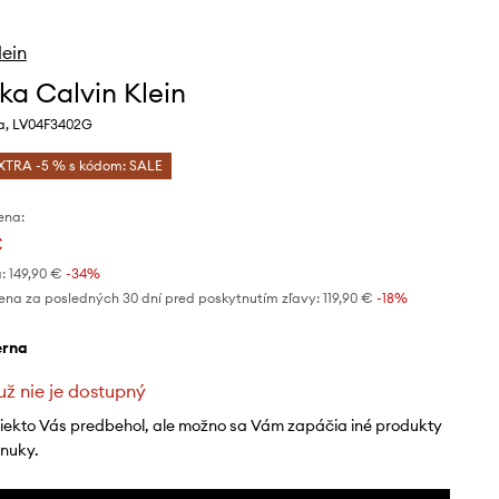
lein
ka Calvin Klein
ba, LV04F3402G
XTRA -5 % s kódom: SALE
ena:
€
:
149,90 €
-34%
ena za posledných 30 dní pred poskytnutím zľavy:
119,90 €
 -18%
ierna
už nie je dostupný
niekto Vás predbehol, ale možno sa Vám zapáčia iné produkty
onuky.