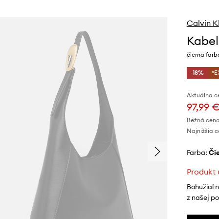
Calvin K
Kabel
čierna far
-18%
*E
Aktuálna c
97,99 
Bežná cena
Najnižšia c
Farba:
č
Produkt 
Bohužiaľ 
z našej p