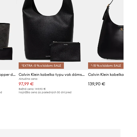
*EXTRA -5 % s kódom: SALE
*-15 % s kódom: SALE
Calvin Klein kabelka typu shopper dámska z imitácie kože
Calvin Klein kabelka typu vak dámska z imitácie kože
Aktuálna cena:
97,99 €
139,90 €
Bežná cena:
149,90 €
ed
Najnižšia cena za posledných 30 dní pred
poskytnutím zľavy:
104,99 €