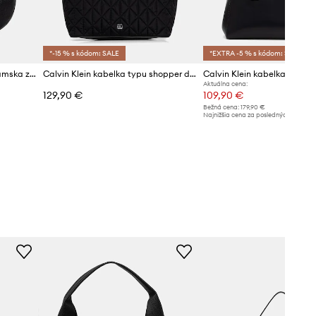
*-15 % s kódom: SALE
*EXTRA -5 % s kódom: SALE
Calvin Klein kabelka hobo dámska z imitácie kože
Calvin Klein kabelka typu shopper dámska
Aktuálna cena:
129,90 €
109,90 €
Bežná cena:
179,90 €
Najnižšia cena za posledných 30 dní 
poskytnutím zľavy:
119,90 €