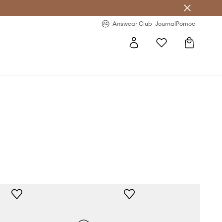
nswear Club >
-20 % na prvý nákup >
Answear Club
Journal
Pomoc