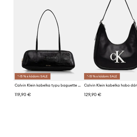
*-15 % s kódom: SALE
*-15 % s kódom: SALE
Calvin Klein kabelka typu baguette dámska z imitácie kože
119,90 €
129,90 €