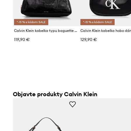
*-15 % s kódom: SALE
*-15 % s kódom: SALE
Calvin Klein kabelka typu baguette dámska z imitácie kože
119,90 €
129,90 €
Objavte produkty Calvin Klein