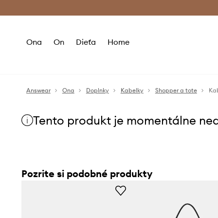
Premium Fashion Benefits >
Bezpla
Ona
On
Dieťa
Home
Answear
Ona
Doplnky
Kabelky
Shopper a tote
Kab
Tento produkt je momentálne ne
Pozrite si podobné produkty