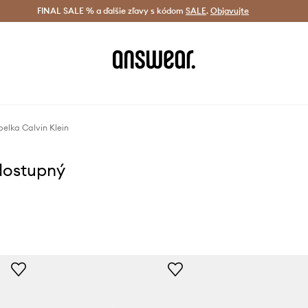
tná doprava od 60 € >
FINAL SALE % a ďalšie zľavy s kódom
Doručenie aj do 24 h >
SALE
.
Objavujte
Šetrite s A
elka Calvin Klein
dostupný