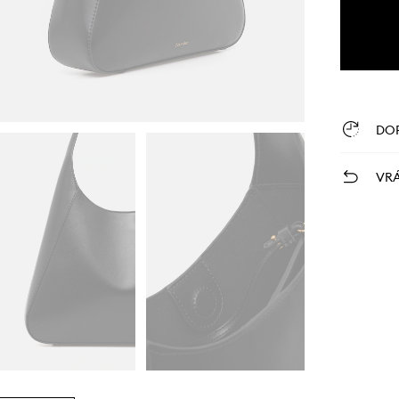
DO
VRÁ