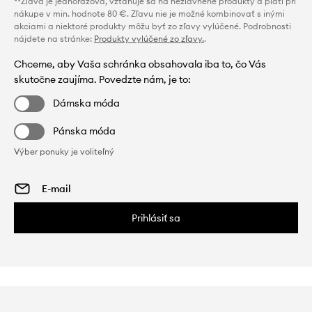
**Zľava je jednorazová, vzťahuje sa na nezľavnené produkty a platí pri
nákupe v min. hodnote 80 €. Zľavu nie je možné kombinovať s inými
akciami a niektoré produkty môžu byť zo zľavy vylúčené. Podrobnosti
nájdete na stránke:
Produkty vylúčené zo zľavy.
.
Chceme, aby Vaša schránka obsahovala iba to, čo Vás
skutočne zaujíma. Povedzte nám, je to:
Dámska móda
Pánska móda
Výber ponuky je voliteľný
Prihlásiť sa