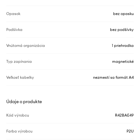
Opasok
bez opasku
Podšívka
bez podšívky
Vnútorná organizácia
1 priehradka
Typ zapínania
magnetické
Veľkosť kabelky
nezmestí sa formát A4
Údaje o produkte
Kód výrobcu
R42BAE49
Farba výrobcu
P2U