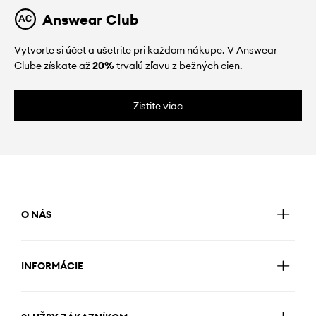
Answear Club
Vytvorte si účet a ušetrite pri každom nákupe. V Answear
Clube získate až
20%
trvalú zľavu z bežných cien.
Zistite viac
O NÁS
INFORMÁCIE