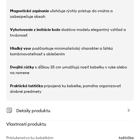
Magnetické zapínanie
uľahčuje rýchly prístup do vnútra a
zabezpečuje obsah
Vyhotovenie z imitácie kože
dodáva modelu elegantný vzhľad a
trvácnosť
Hladký vzor
podčiarkuje minimalistický charakter a ľahkú
kombinovateľnosť s oblečením
Dvojité rúčky
s dĺžkou 35 cm umožňujú nosiť kabelku v ruke alebo
na ramene
Praktická taštička
pripojená ku kabelke, pomáha organizovať
drobné predmety
Detaily produktu
Vlastnosti produktu
Príslušenstvo ku kabelkám
taštička