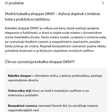
O produkte
Modrá kabelka shopper DKNY – štýlový doplnok z imitácie
kože s praktickou taštičkou
Kabelka shopper DKNY je voľbou pre ženy, ktoré oceňujú spojenie
elegancie a funkčnosti, a ktorá si nájde svoje miesto v dynamickom
rytme mestského života. Tento modrý model, vyrobený z imitácie kože,
sa vyznačuje hladkým vzorom a magnetickým zapínaním, ponúka
ľahký prístup do vnútra. Napriek kompaktným rozmerom pojme všetky
potrebné drobnosti a je štýlovým doplnkom mnohých outfitov.
Čím sa vyznačuje kabelka shopper DKNY?
Kabelka shopper
v dámskom strihu, s jednou priehradkou, zaisťuje
usporiadanie obsahu
Univerzálny štýl
, ktorý sa hodí k mestským outfitom a na
stretnutia s priateľmi
Kompaktné rozmery
, nezmestí formát A4, čo umožňuje nosenie
najpotrebnejších vecí