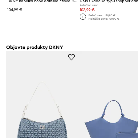
DKNY kabelka hobo dámska rifľová REMY
Aktuálna cena:
104,99 €
102,99 €
Bežná cena:
179,90 €
Najnižšia cena:
109,90 €
Objavte produkty DKNY