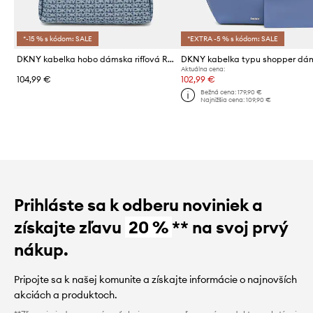
*-15 % s kódom: SALE
*EXTRA -5 % s kódom: SALE
DKNY kabelka hobo dámska rifľová REMY
Aktuálna cena:
104,99 €
102,99 €
Bežná cena:
179,90 €
Najnižšia cena:
109,90 €
Prihláste sa k odberu noviniek a
získajte zľavu
20 %
** na svoj prvý
nákup.
Pripojte sa k našej komunite a získajte informácie o najnovších
akciách a produktoch.