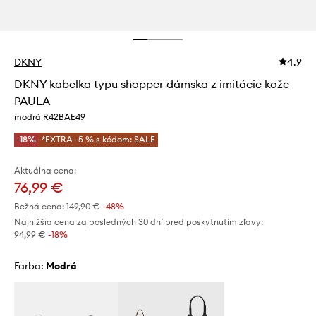
DKNY
4.9
DKNY kabelka typu shopper dámska z imitácie kože
PAULA
modrá R42BAE49
-18%
*EXTRA -5 % s kódom: SALE
Aktuálna cena:
76,99 €
Bežná cena:
149,90 €
-48%
Najnižšia cena za posledných 30 dní pred poskytnutím zľavy:
94,99 €
 -18%
Farba:
modrá