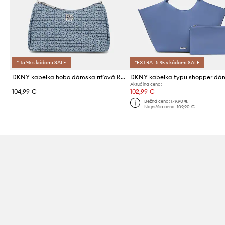
*-15 % s kódom: SALE
*EXTRA -5 % s kódom: SALE
DKNY kabelka hobo dámska rifľová REMY
Aktuálna cena:
104,99 €
102,99 €
Bežná cena:
179,90 €
Najnižšia cena:
109,90 €