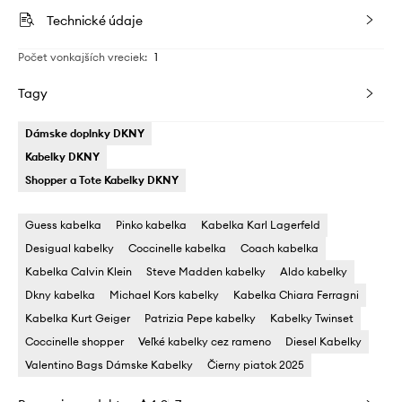
Technické údaje
Počet vonkajších vreciek
:
1
Tagy
Dámske doplnky DKNY
Kabelky DKNY
Shopper a Tote Kabelky DKNY
Guess kabelka
Pinko kabelka
Kabelka Karl Lagerfeld
Desigual kabelky
Coccinelle kabelka
Coach kabelka
Kabelka Calvin Klein
Steve Madden kabelky
Aldo kabelky
Dkny kabelka
Michael Kors kabelky
Kabelka Chiara Ferragni
Kabelka Kurt Geiger
Patrizia Pepe kabelky
Kabelky Twinset
Coccinelle shopper
Veľké kabelky cez rameno
Diesel Kabelky
Valentino Bags Dámske Kabelky
Čierny piatok 2025