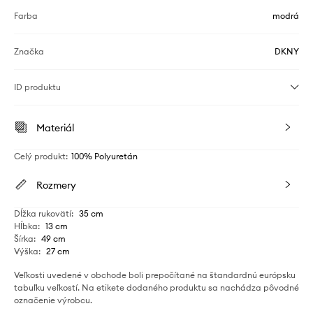
Farba
modrá
Značka
DKNY
ID produktu
Materiál
Celý produkt
:
100% Polyuretán
Rozmery
Dĺžka rukovätí
:
35 cm
Hĺbka
:
13 cm
Šírka
:
49 cm
Výška
:
27 cm
Veľkosti uvedené v obchode boli prepočítané na štandardnú európsku
tabuľku veľkostí. Na etikete dodaného produktu sa nachádza pôvodné
označenie výrobcu.