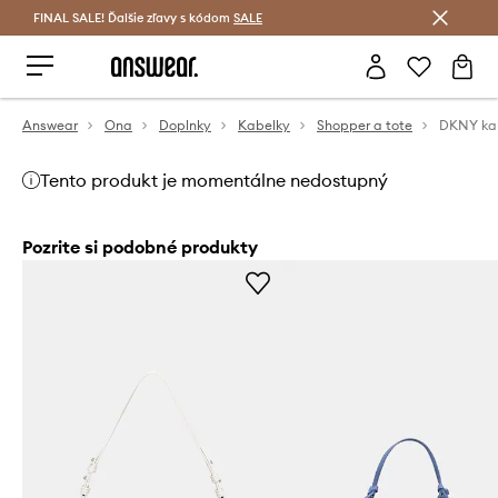
FINAL SALE! Ďalšie zľavy s kódom
Šetrite s Answear Club >
SALE
Answear
Ona
Doplnky
Kabelky
Shopper a tote
Tento produkt je momentálne nedostupný
Pozrite si podobné produkty