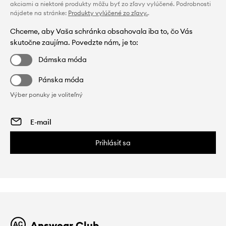
akciami a niektoré produkty môžu byť zo zľavy vylúčené. Podrobnosti
nájdete na stránke:
Produkty vylúčené zo zľavy.
.
Chceme, aby Vaša schránka obsahovala iba to, čo Vás
skutočne zaujíma. Povedzte nám, je to:
Dámska móda
Pánska móda
Výber ponuky je voliteľný
Prihlásiť sa
Answear Club