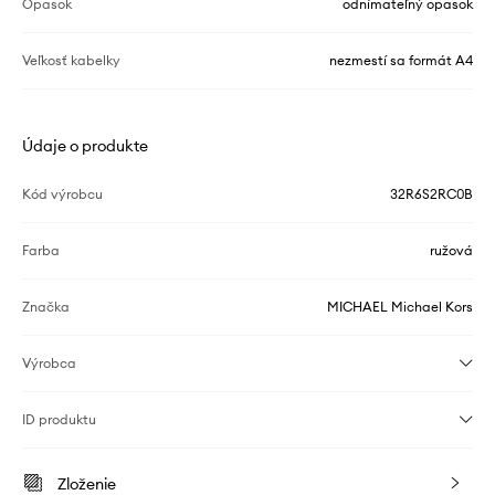
Opasok
odnímateľný opasok
Veľkosť kabelky
nezmestí sa formát A4
Údaje o produkte
Kód výrobcu
32R6S2RC0B
Farba
ružová
Značka
MICHAEL Michael Kors
Výrobca
ID produktu
Zloženie