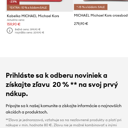
-23%
*-15 % s kódom: SALE
*EXTRA -10 % s kódom:SALE
Kabelka MICHAEL Michael Kors
Aktuálna cena:
279,90 €
159,90 €
Bežná cena:
399,90 €
Najnižšia cena:
209,90 €
Prihláste sa k odberu noviniek a
získajte zľavu
20 %
** na svoj prvý
nákup.
Pripojte sa k našej komunite a získajte informácie o najnovších
akciách a produktoch.
**Zľava je jednorazová, vzťahuje sa na nezľavnené produkty a platí pri
nákupe v min. hodnote 80 €. Zľavu nie je možné kombinovať s inými