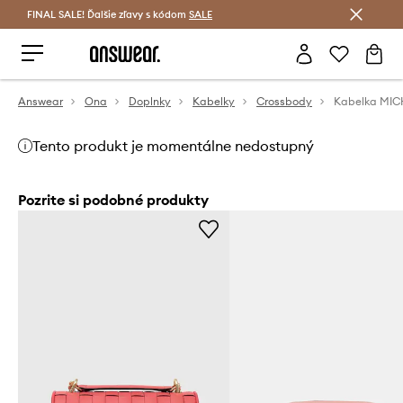
FINAL SALE! Ďalšie zľavy s kódom
Šetrite s Answear Club >
SALE
Answear
Ona
Doplnky
Kabelky
Crossbody
Kabelka MIC
Tento produkt je momentálne nedostupný
Pozrite si podobné produkty