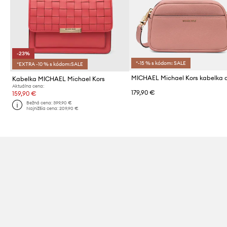
-23%
*-15 % s kódom: SALE
*EXTRA -10 % s kódom:SALE
Kabelka MICHAEL Michael Kors
Aktuálna cena:
179,90 €
159,90 €
Bežná cena:
399,90 €
Najnižšia cena:
209,90 €