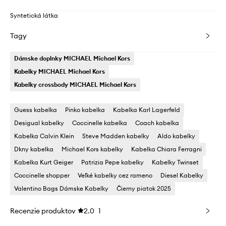
Syntetická látka
Tagy
Dámske doplnky MICHAEL Michael Kors
Kabelky MICHAEL Michael Kors
Kabelky crossbody MICHAEL Michael Kors
Guess kabelka
Pinko kabelka
Kabelka Karl Lagerfeld
Desigual kabelky
Coccinelle kabelka
Coach kabelka
Kabelka Calvin Klein
Steve Madden kabelky
Aldo kabelky
Dkny kabelka
Michael Kors kabelky
Kabelka Chiara Ferragni
Kabelka Kurt Geiger
Patrizia Pepe kabelky
Kabelky Twinset
Coccinelle shopper
Veľké kabelky cez rameno
Diesel Kabelky
Valentino Bags Dámske Kabelky
Čierny piatok 2025
Recenzie produktov
2.0
1