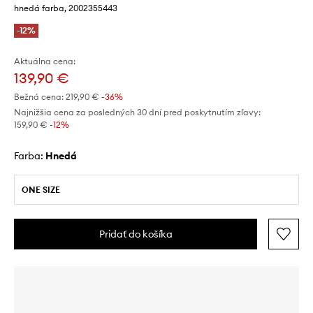
hnedá farba, 2002355443
-12%
Aktuálna cena:
139,90 €
Bežná cena:
219,90 €
-36%
Najnižšia cena za posledných 30 dní pred poskytnutím zľavy:
159,90 €
 -12%
Farba:
hnedá
ONE SIZE
Pridať do košíka