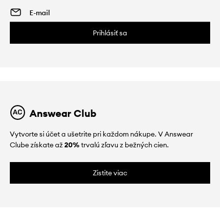
Prihlásiť sa
Answear Club
Vytvorte si účet a ušetrite pri každom nákupe. V Answear
Clube získate až
20%
trvalú zľavu z bežných cien.
Zistite viac