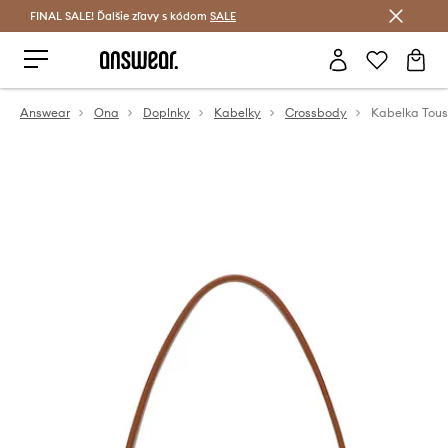
FINAL SALE! Ďalšie zľavy s kódom
Šetrite s Answear Club >
SALE
Answear
Ona
Doplnky
Kabelky
Crossbody
Kabelka Tous