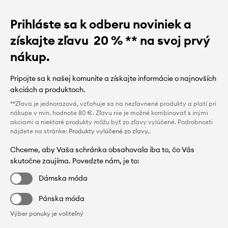
Prihláste sa k odberu noviniek a
získajte zľavu
20 %
** na svoj prvý
nákup.
Pripojte sa k našej komunite a získajte informácie o najnovších
akciách a produktoch.
**Zľava je jednorazová, vzťahuje sa na nezľavnené produkty a platí pri
nákupe v min. hodnote 80 €. Zľavu nie je možné kombinovať s inými
akciami a niektoré produkty môžu byť zo zľavy vylúčené. Podrobnosti
nájdete na stránke:
Produkty vylúčené zo zľavy.
.
Chceme, aby Vaša schránka obsahovala iba to, čo Vás
skutočne zaujíma. Povedzte nám, je to:
Dámska móda
Pánska móda
Výber ponuky je voliteľný