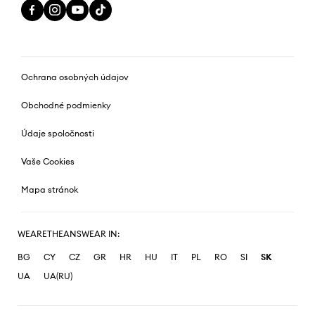
Ochrana osobných údajov
Obchodné podmienky
Údaje spoločnosti
Vaše Cookies
Mapa stránok
WEARETHEANSWEAR IN:
BG
CY
CZ
GR
HR
HU
IT
PL
RO
SI
SK
UA
UA(RU)