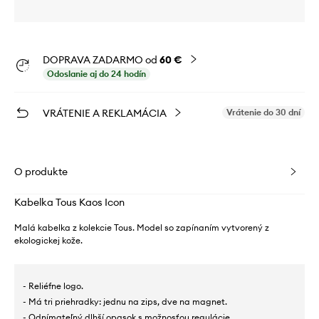
DOPRAVA ZADARMO od
60 €
Odoslanie aj do 24 hodín
VRÁTENIE A REKLAMÁCIA
Vrátenie do 30 dní
O produkte
Kabelka Tous Kaos Icon
Malá kabelka z kolekcie Tous. Model so zapínaním vytvorený z
ekologickej kože.
- Reliéfne logo.
- Má tri priehradky: jednu na zips, dve na magnet.
- Odnímateľný dlhší opasok s možnosťou regulácie.