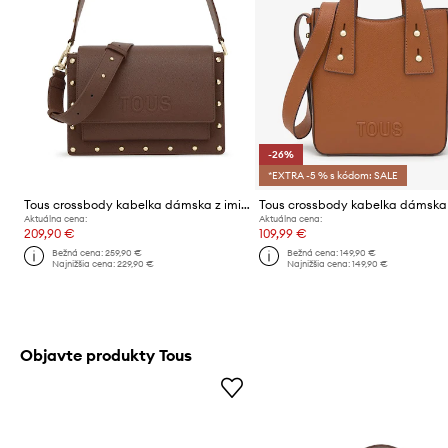
-26%
*EXTRA -5 % s kódom: SALE
Tous crossbody kabelka dámska z imitácie kože
Aktuálna cena:
Aktuálna cena:
209,90 €
109,99 €
Bežná cena:
259,90 €
Bežná cena:
149,90 €
Najnižšia cena:
229,90 €
Najnižšia cena:
149,90 €
Objavte produkty Tous