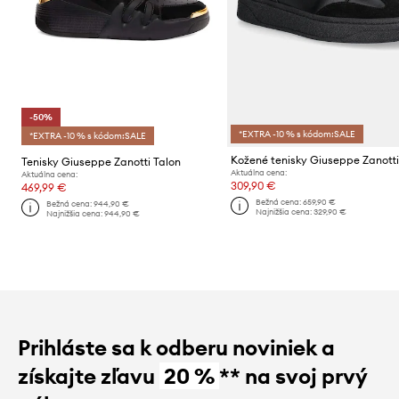
-50%
*EXTRA -10 % s kódom:SALE
*EXTRA -10 % s kódom:SALE
Tenisky Giuseppe Zanotti Talon
Aktuálna cena:
Aktuálna cena:
309,90 €
469,99 €
Bežná cena:
659,90 €
Bežná cena:
944,90 €
Najnižšia cena:
329,90 €
Najnižšia cena:
944,90 €
Prihláste sa k odberu noviniek a
získajte zľavu
20 %
** na svoj prvý