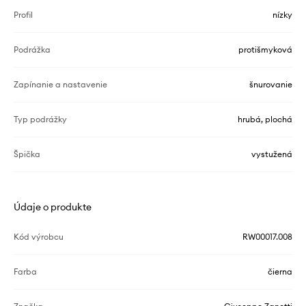
Profil
nízky
Podrážka
protišmyková
Zapínanie a nastavenie
šnurovanie
Typ podrážky
hrubá, plochá
Špička
vystužená
Údaje o produkte
Kód výrobcu
RW00017.008
Farba
čierna