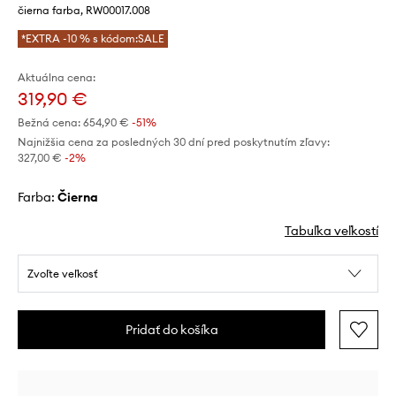
čierna farba, RW00017.008
*EXTRA -10 % s kódom:SALE
Aktuálna cena:
319,90 €
Bežná cena:
654,90 €
-51%
Najnižšia cena za posledných 30 dní pred poskytnutím zľavy:
327,00 €
 -2%
Farba:
čierna
Tabuľka veľkostí
Zvoľte veľkosť
Pridať do košíka