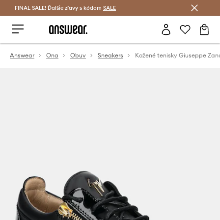
FINAL SALE! Ďalšie zľavy s kódom
Šetrite s Answear Club >
SALE
Answear
Ona
Obuv
Sneakers