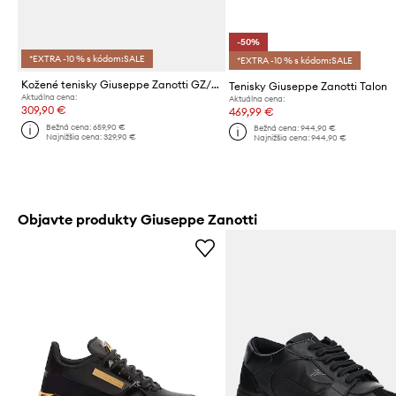
-50%
*EXTRA -10 % s kódom:SALE
*EXTRA -10 % s kódom:SALE
Kožené tenisky Giuseppe Zanotti GZ/94
Tenisky Giuseppe Zanotti Talon
Aktuálna cena:
Aktuálna cena:
309,90 €
469,99 €
Bežná cena:
659,90 €
Bežná cena:
944,90 €
Najnižšia cena:
329,90 €
Najnižšia cena:
944,90 €
Objavte produkty Giuseppe Zanotti