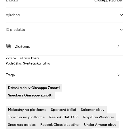
Značka
Giuseppe Zanotti
Výrobca
ID produktu
Zloženie
Zvršok: Teliaca koža
Podrážka: Syntetická látka
Tagy
Dámska obuv Giuseppe Zanotti
Sneakers Giuseppe Zanotti
Mokasíny na platforme
Športové tričká
Salomon obuv
Topánky na platforme
Reebok Club C 85
Ray-Ban Wayfarer
Sneakers adidas
Reebok Classic Leather
Under Armour obuv