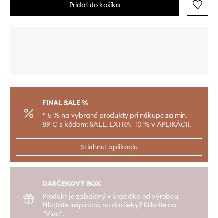
Pridať do košíka
FINAL SALE %
*-5 % na vybrané produkty pri nákupe za min.
89 € s kódom: SALE. EXTRA -10 % v APLIKÁCII.
Stiahnuť aplikáciu
DARČEKOVÝ BOX
Produkt je zabalený v krabičke od výrobcu.
Hľadáte inšpiráciu na darčeky? Kliknite na
"Viac".