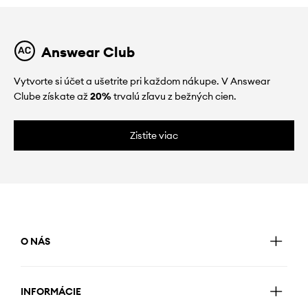
Answear Club
Vytvorte si účet a ušetrite pri každom nákupe. V Answear
Clube získate až
20%
trvalú zľavu z bežných cien.
Zistite viac
O NÁS
INFORMÁCIE