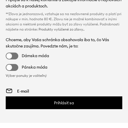
akciách a produktoch.
**Zľava je jednorazová, vzťahuje sa na nezľavnené produkty a platí pri
nákupe v min. hodnote 80 €. Zľavu nie je možné kombinovať s inými
akciami a niektoré produkty môžu byť zo zľavy vylúčené. Podrobnosti
nájdete na stránke:
Produkty vylúčené zo zľavy.
.
Chceme, aby Vaša schránka obsahovala iba to, čo Vás
skutočne zaujíma. Povedzte nám, je to:
Dámska móda
Pánska móda
Výber ponuky je voliteľný
Prihlásiť sa