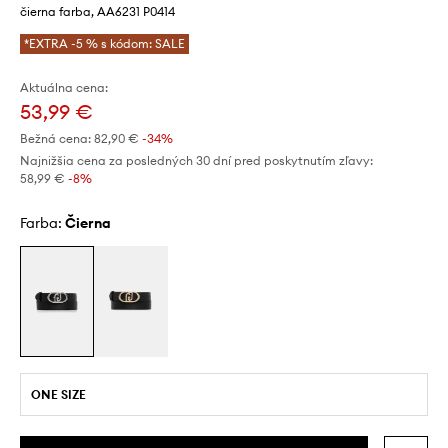
čierna farba, AA6231 P0414
*EXTRA -5 % s kódom: SALE
Aktuálna cena:
53,99 €
Bežná cena:
82,90 €
-34%
Najnižšia cena za posledných 30 dní pred poskytnutím zľavy:
58,99 €
 -8%
Farba:
čierna
ONE SIZE