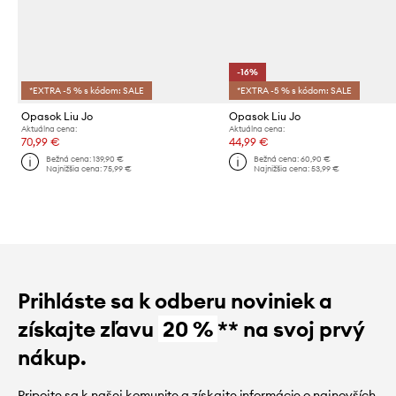
-16%
*EXTRA -5 % s kódom: SALE
*EXTRA -5 % s kódom: SALE
Opasok Liu Jo
Opasok Liu Jo
Aktuálna cena:
Aktuálna cena:
70,99 €
44,99 €
Bežná cena:
139,90 €
Bežná cena:
60,90 €
Najnižšia cena:
75,99 €
Najnižšia cena:
53,99 €
Prihláste sa k odberu noviniek a
získajte zľavu
20 %
** na svoj prvý
nákup.
Pripojte sa k našej komunite a získajte informácie o najnovších