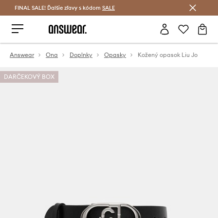
FINAL SALE! Ďalšie zľavy s kódom
Šetrite s Answear Club >
SALE
Answear
Ona
Doplnky
Opasky
Kožený opasok Liu Jo
DARČEKOVÝ BOX