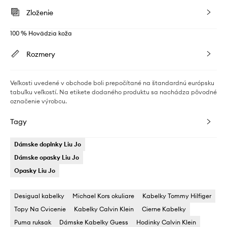
Zloženie
100 % Hovädzia koža
Rozmery
Veľkosti uvedené v obchode boli prepočítané na štandardnú európsku
tabuľku veľkostí. Na etikete dodaného produktu sa nachádza pôvodné
označenie výrobcu.
Tagy
Dámske doplnky Liu Jo
Dámske opasky Liu Jo
Opasky Liu Jo
Desigual kabelky
Michael Kors okuliare
Kabelky Tommy Hilfiger
Topy Na Cvicenie
Kabelky Calvin Klein
Cierne Kabelky
Puma ruksak
Dámske Kabelky Guess
Hodinky Calvin Klein