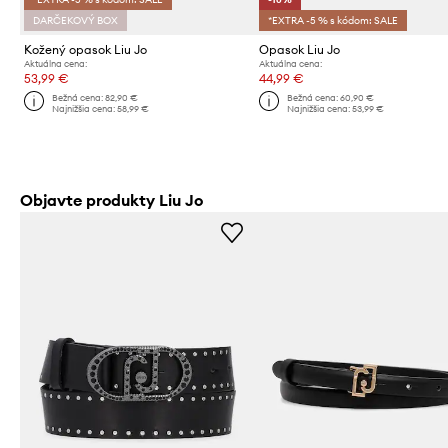
DARČEKOVÝ BOX
*EXTRA -5 % s kódom: SALE
Kožený opasok Liu Jo
Opasok Liu Jo
Aktuálna cena:
Aktuálna cena:
53,99 €
44,99 €
Bežná cena:
82,90 €
Bežná cena:
60,90 €
Najnižšia cena:
58,99 €
Najnižšia cena:
53,99 €
Objavte produkty Liu Jo