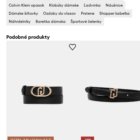
Calvin Klein opasok
Klobúky dámske
Ľadvinka
Náušnice
Dámske šiltovky
Ozdoby do vlasov
Prstene
Shopper kabelka
Náhrdelníky
Baretka dámska
Športové čelenky
Podobné produkty
*EXTRA -5 % s kódom: SALE
-16%