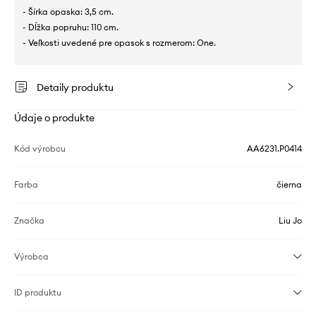
- Šírka opaska: 3,5 cm.
- Dĺžka popruhu: 110 cm.
- Veľkosti uvedené pre opasok s rozmerom: One.
Detaily produktu
Údaje o produkte
Kód výrobcu
AA6231.P0414
Farba
čierna
Značka
Liu Jo
Výrobca
ID produktu