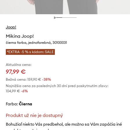
Joop!
Mikina Joop!
čierna farba, jednofarebná, 30100031
*EXTRA -5 % s kódom: SALE
Aktuálna cena:
97,99 €
Bežná cena:
159,90 €
-38%
Najnižšia cena za posledných 30 dní pred poskytnutím zľavy:
104,99 €
 -6%
Farba:
čierna
Produkt už nie je dostupný
Bohužiaľ niekto Vás predbehol, ale možno sa Vám zapáčia iné