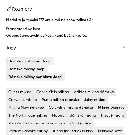
Rozmery
Modelka je vysoká 177 cm a má na sebe veľkosť 34
Štandardná veľkosť
Odporúčame zvoliť veľkosť, ktorú bežne nosíte.
Tagy
Dámske Oblečenie Joop!
Dámske mikiny Joop!
Dámske mikiny cez hlavu Joop!
Guess mikina
Calvin Klein mikina
adidas mikina dámska
Converse mikina
Puma mikina dámska
Juicy mikina
Mikina New Balance
Columbia mikina dámská
Mikina Desigual
The North Face mikina
Napapijri dámská mikina
Flisové mikiny
Polo Ralph Lauren pánske mikiny
Gant mikiny
Review Dámske Mikiny
Alpha Industries Mikiny
Mikinové šaty