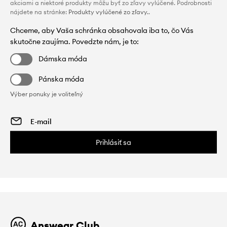
akciami a niektoré produkty môžu byť zo zľavy vylúčené. Podrobnosti
nájdete na stránke:
Produkty vylúčené zo zľavy.
.
Chceme, aby Vaša schránka obsahovala iba to, čo Vás
skutočne zaujíma. Povedzte nám, je to:
Dámska móda
Pánska móda
Výber ponuky je voliteľný
Prihlásiť sa
Answear Club