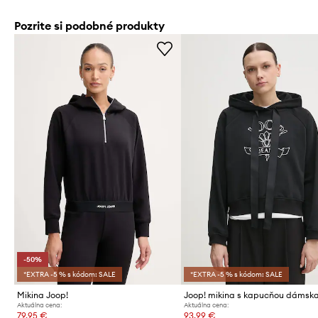
Pozrite si podobné produkty
-50%
*EXTRA -5 % s kódom: SALE
*EXTRA -5 % s kódom: SALE
Mikina Joop!
Aktuálna cena:
Aktuálna cena:
79,95 €
93,99 €