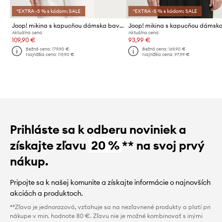
*EXTRA -5 % s kódom: SALE
*EXTRA -5 % s kódom: SALE
Joop! mikina s kapucňou dámska bavlnená
Aktuálna cena:
Aktuálna cena:
109,90 €
93,99 €
Bežná cena:
179,90 €
Bežná cena:
169,90 €
Najnižšia cena:
119,90 €
Najnižšia cena:
97,99 €
Prihláste sa k odberu noviniek a
získajte zľavu
20 %
** na svoj prvý
nákup.
Pripojte sa k našej komunite a získajte informácie o najnovších
akciách a produktoch.
**Zľava je jednorazová, vzťahuje sa na nezľavnené produkty a platí pri
nákupe v min. hodnote 80 €. Zľavu nie je možné kombinovať s inými