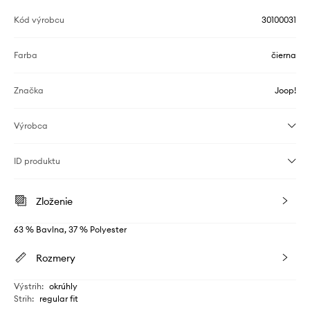
Kód výrobcu
30100031
Farba
čierna
Značka
Joop!
Výrobca
ID produktu
Zloženie
63 % Bavlna, 37 % Polyester
Rozmery
Výstrih
:
okrúhly
Strih
:
regular fit