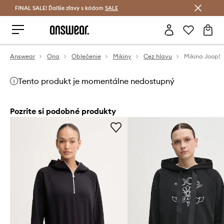
FINAL SALE! Ďalšie zľavy s kódom
Šetrite s Answear Club >
SALE
Answear
Ona
Oblečenie
Mikiny
Cez hlavu
Mikina Joop!
Tento produkt je momentálne nedostupný
Pozrite si podobné produkty