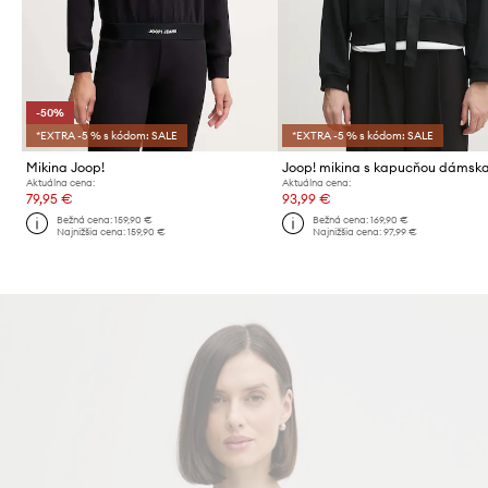
-50%
*EXTRA -5 % s kódom: SALE
*EXTRA -5 % s kódom: SALE
Mikina Joop!
Aktuálna cena:
Aktuálna cena:
79,95 €
93,99 €
Bežná cena:
159,90 €
Bežná cena:
169,90 €
Najnižšia cena:
159,90 €
Najnižšia cena:
97,99 €