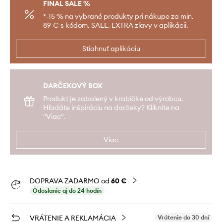
FINAL SALE %
*-15 % na vybrané produkty pri nákupe za min.
89 € s kódom. SALE. EXTRA zľavy v aplikácii.
Stiahnuť aplikáciu
DARČEKOVÝ BOX
Produkt je zabalený v krabičke od výrobcu.
Hľadáte inšpiráciu na darčeky? Kliknite na
"Viac".
Viac
DOPRAVA ZADARMO od
60 €
Odoslanie aj do 24 hodín
VRÁTENIE A REKLAMÁCIA
Vrátenie do 30 dní