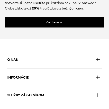
Vytvorte si účet a ušetrite pri každom nákupe. V Answear
Clube získate až
20%
trvalú zľavu z bežných cien.
Zistite viac
O NÁS
INFORMÁCIE
SLUŽBY ZÁKAZNÍKOM