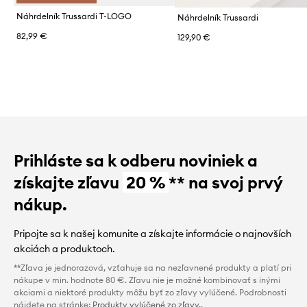
Náhrdelník Trussardi T-LOGO
Náhrdelník Trussardi
82,99 €
129,90 €
Prihláste sa k odberu noviniek a
získajte zľavu
20 %
** na svoj prvý
nákup.
Pripojte sa k našej komunite a získajte informácie o najnovších
akciách a produktoch.
**Zľava je jednorazová, vzťahuje sa na nezľavnené produkty a platí pri
nákupe v min. hodnote 80 €. Zľavu nie je možné kombinovať s inými
akciami a niektoré produkty môžu byť zo zľavy vylúčené. Podrobnosti
nájdete na stránke:
Produkty vylúčené zo zľavy.
.