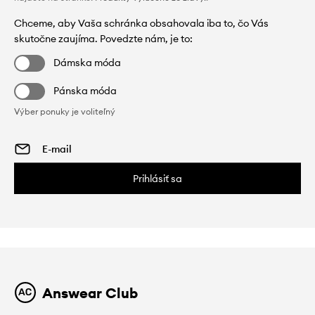
Chceme, aby Vaša schránka obsahovala iba to, čo Vás
skutočne zaujíma. Povedzte nám, je to:
Dámska móda
Pánska móda
Výber ponuky je voliteľný
Prihlásiť sa
Answear Club