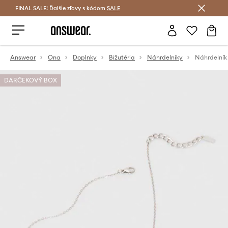
FINAL SALE! Ďalšie zľavy s kódom
Šetrite s Answear Club >
SALE
Answear
Ona
Doplnky
Bižutéria
Náhrdelníky
Náhrdelník 
DARČEKOVÝ BOX