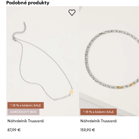
Podobné produkty
*-15 % s kódom: SALE
DARČEKOVÝ BOX
*-15 % s kódom: SALE
Náhrdelník Trussardi
Náhrdelník Trussardi
87,99 €
159,90 €