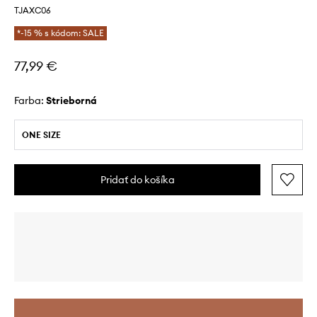
TJAXC06
*-15 % s kódom: SALE
77,99 €
Farba:
strieborná
ONE SIZE
Pridať do košíka