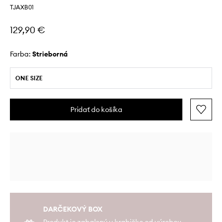
TJAXB01
129,90 €
Farba:
strieborná
ONE SIZE
Pridať do košíka
DARČEKOVÝ BOX