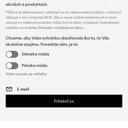
akciách a produktoch.
**Zľava je jednorazová, vzťahuje sa na nezľavnené produkty a platí pri
nákupe v min. hodnote 80 €. Zľavu nie je možné kombinovať s inými
akciami a niektoré produkty môžu byť zo zľavy vylúčené. Podrobnosti
nájdete na stránke:
Produkty vylúčené zo zľavy.
.
Chceme, aby Vaša schránka obsahovala iba to, čo Vás
skutočne zaujíma. Povedzte nám, je to:
Dámska móda
Pánska móda
Výber ponuky je voliteľný
Prihlásiť sa