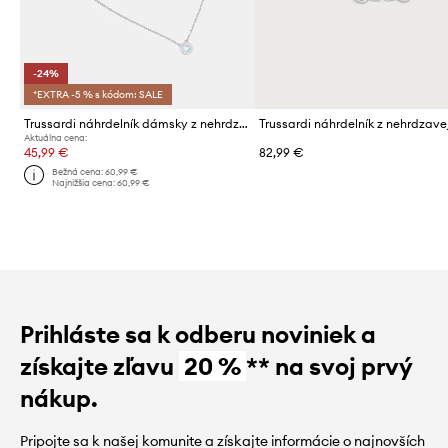
-24%
*EXTRA -5 % s kódom: SALE
Trussardi náhrdelník dámsky z nehrdzavejúcej ocele T-LOGO
Aktuálna cena:
45,99 €
82,99 €
Bežná cena:
60,99 €
Najnižšia cena:
60,99 €
Prihláste sa k odberu noviniek a
získajte zľavu
20 %
** na svoj prvý
nákup.
Pripojte sa k našej komunite a získajte informácie o najnovších