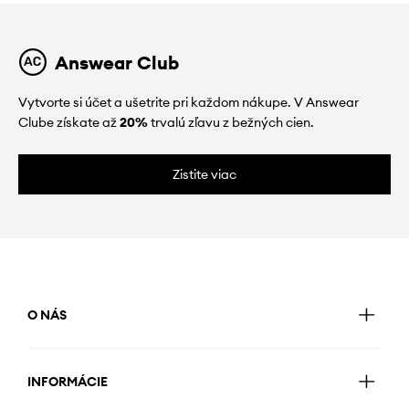
Answear Club
Vytvorte si účet a ušetrite pri každom nákupe. V Answear
Clube získate až
20%
trvalú zľavu z bežných cien.
Zistite viac
O NÁS
INFORMÁCIE