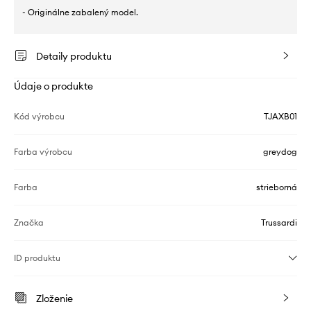
- Originálne zabalený model.
Detaily produktu
Údaje o produkte
Kód výrobcu
TJAXB01
Farba výrobcu
greydog
Farba
strieborná
Značka
Trussardi
ID produktu
Zloženie