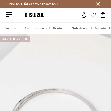
FINAL SALE! Ďalšie zľavy s kódom
Šetrite s Answear Club >
SALE
Answear
Ona
Doplnky
Bižutéria
Náhrdelníky
Náhrdelník 
DARČEKOVÝ BOX