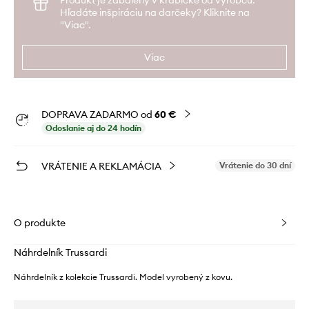
Produkt je zabalený v krabičke od výrobcu.
Hľadáte inšpiráciu na darčeky? Kliknite na
"Viac".
Viac
DOPRAVA ZADARMO od
60 €
Odoslanie aj do 24 hodín
VRÁTENIE A REKLAMÁCIA
Vrátenie do 30 dní
O produkte
Náhrdelník Trussardi
Náhrdelník z kolekcie Trussardi. Model vyrobený z kovu.