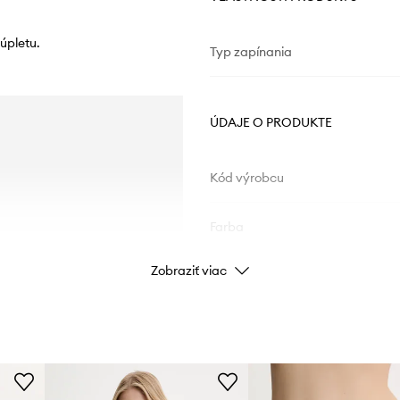
úpletu.
Typ zapínania
ÚDAJE O PRODUKTE
Kód výrobcu
Farba
Zobraziť viac
Značka
Výrobca
ID produktu