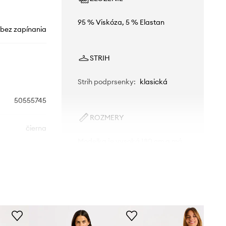
95 % Viskóza, 5 % Elastan
bez zapínania
STRIH
Strih podprsenky
:
klasická
50555745
ROZMERY
čierna
Modelka je vysoká 180 cm a má
na sebe veľkosť S
HUGO
Štandardná veľkosť
Odporúčame zvoliť veľkosť, ktorú
bežne nosíte.
Tabuľka veľkostí