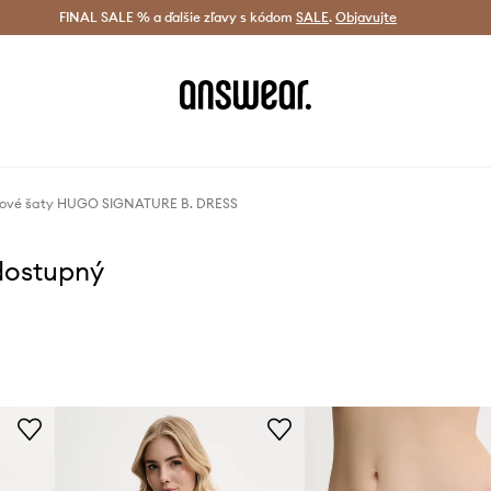
tná doprava od 60 € >
FINAL SALE % a ďalšie zľavy s kódom
Doručenie aj do 24 h >
SALE
.
Objavujte
Šetrite s A
žové šaty HUGO SIGNATURE B. DRESS
dostupný