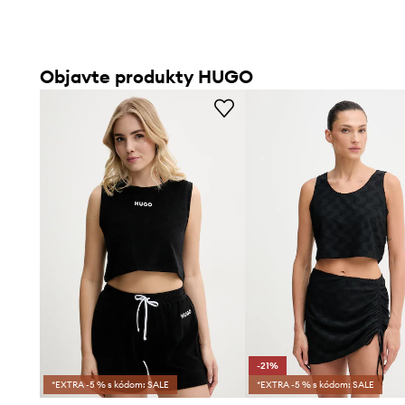
Objavte produkty HUGO
-21%
*EXTRA -5 % s kódom: SALE
*EXTRA -5 % s kódom: SALE