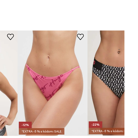
-22%
-12%
*EXTRA -5 % s kódom: SALE
*EXTRA -5 % s kódom: SALE