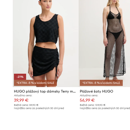
-21%
*EXTRA -5 % s kódom: SALE
*EXTRA -5 % s kódom: SALE
HUGO plážový top dámsky Terry mono_top
Plážové šaty HUGO
Aktuálna cena:
Aktuálna cena:
39,99 €
56,99 €
Bežná cena:
59,90 €
Bežná cena:
109,90 €
Najnižšia cena za posledných 30 dní pred
Najnižšia cena za posledných 30 dní pre
poskytnutím zľavy:
50,99 €
poskytnutím zľavy:
60,99 €