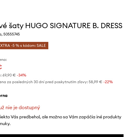
vé šaty HUGO SIGNATURE B. DRESS
a, 50555745
EXTRA -5 % s kódom: SALE
ena:
€
:
69,90 €
-34%
ena za posledných 30 dní pred poskytnutím zľavy:
58,99 €
 -22%
ierna
už nie je dostupný
niekto Vás predbehol, ale možno sa Vám zapáčia iné produkty
onuky.