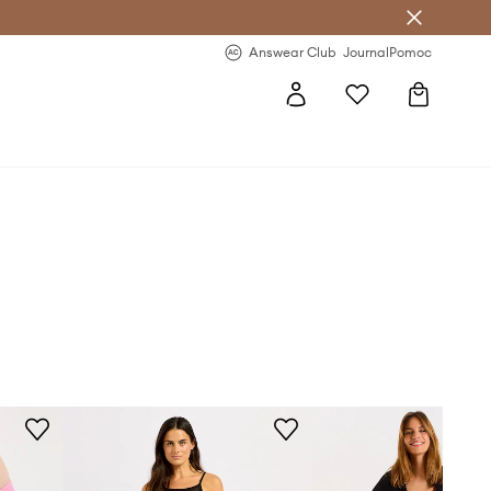
nswear Club >
-20 % na prvý nákup >
Answear Club
Journal
Pomoc