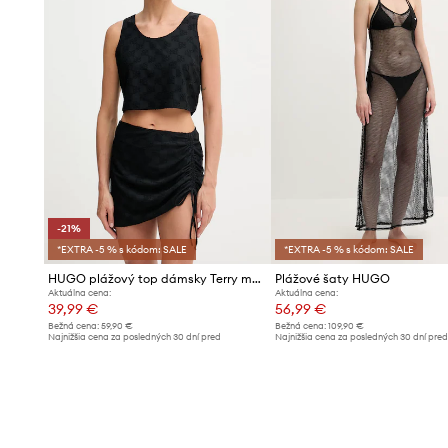
-21%
*EXTRA -5 % s kódom: SALE
*EXTRA -5 % s kódom: SALE
HUGO plážový top dámsky Terry mono_top
Plážové šaty HUGO
Aktuálna cena:
Aktuálna cena:
39,99 €
56,99 €
Bežná cena:
59,90 €
Bežná cena:
109,90 €
Najnižšia cena za posledných 30 dní pred
Najnižšia cena za posledných 30 dní pre
poskytnutím zľavy:
50,99 €
poskytnutím zľavy:
60,99 €