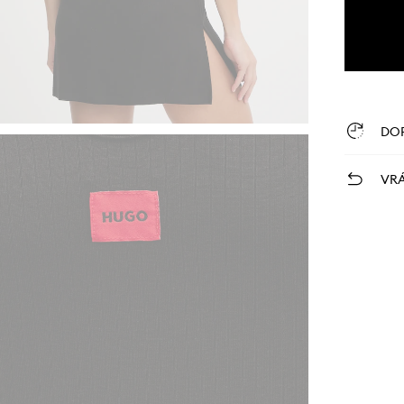
DO
VRÁ