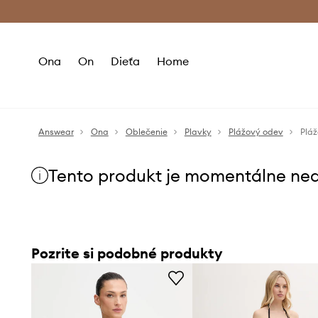
Premium Fashion Benefits >
Bezpla
Ona
On
Dieťa
Home
Answear
Ona
Oblečenie
Plavky
Plážový odev
Plá
Tento produkt je momentálne ne
Pozrite si podobné produkty