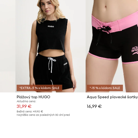
*EXTRA -5 % s kódom: SALE
*-15 % s kódom: SALE
Plážový top HUGO
Aktuálna cena:
31,99 €
16,99 €
Bežná cena:
49,90 €
d
Najnižšia cena za posledných 30 dní pred
poskytnutím zľavy:
34,99 €