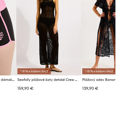
*-15 % s kódom: SALE
*-15 % s kódom: SALE
Aqua Speed plavecké šortky dámske
Seafolly plážové šaty detské Crew Neck
159,90 €
139,90 €