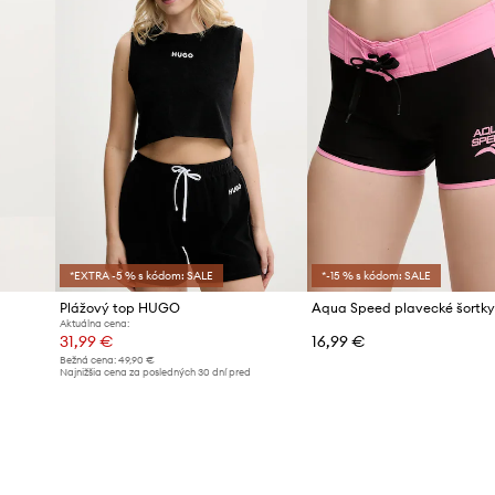
*EXTRA -5 % s kódom: SALE
*-15 % s kódom: SALE
Plážový top HUGO
Aktuálna cena:
31,99 €
16,99 €
Bežná cena:
49,90 €
d
Najnižšia cena za posledných 30 dní pred
poskytnutím zľavy:
34,99 €