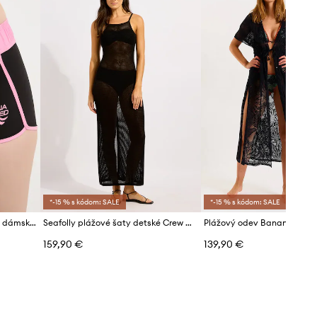
*-15 % s kódom: SALE
*-15 % s kódom: SALE
Aqua Speed plavecké šortky dámske
Seafolly plážové šaty detské Crew Neck
159,90 €
139,90 €