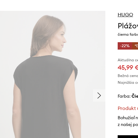
HUGO
Plážo
čierna farb
-22%
*
Aktuálna c
45,99 
Bežná cena
Najnižšia c
Farba:
č
Produkt 
Bohužiaľ 
z našej p