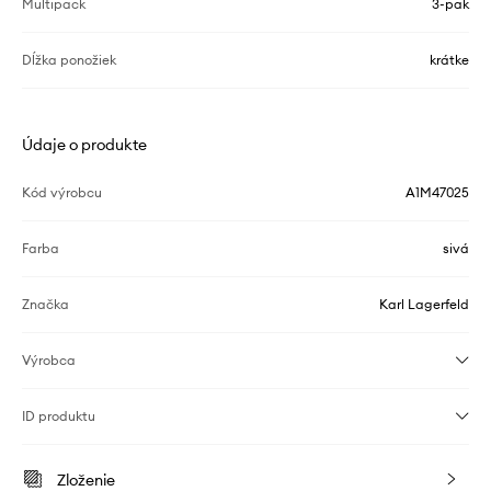
Multipack
3-pak
Dĺžka ponožiek
krátke
Údaje o produkte
Kód výrobcu
A1M47025
Farba
sivá
Značka
Karl Lagerfeld
Výrobca
ID produktu
Zloženie