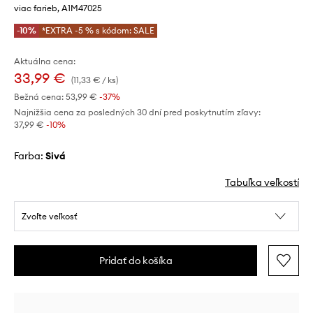
viac farieb, A1M47025
-10%
*EXTRA -5 % s kódom: SALE
Aktuálna cena:
33,99 €
(11,33 € / ks)
Bežná cena:
53,99 €
-37%
Najnižšia cena za posledných 30 dní pred poskytnutím zľavy:
37,99 €
 -10%
Farba:
sivá
Tabuľka veľkostí
Zvoľte veľkosť
Pridať do košíka