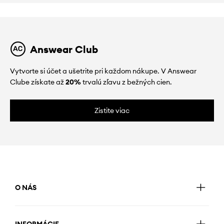
Answear Club
Vytvorte si účet a ušetrite pri každom nákupe. V Answear
Clube získate až
20%
trvalú zľavu z bežných cien.
Zistite viac
O NÁS
INFORMÁCIE