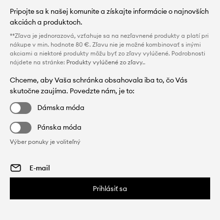
Pripojte sa k našej komunite a získajte informácie o najnovších
akciách a produktoch.
**Zľava je jednorazová, vzťahuje sa na nezľavnené produkty a platí pri
nákupe v min. hodnote 80 €. Zľavu nie je možné kombinovať s inými
akciami a niektoré produkty môžu byť zo zľavy vylúčené. Podrobnosti
nájdete na stránke:
Produkty vylúčené zo zľavy.
.
Chceme, aby Vaša schránka obsahovala iba to, čo Vás
skutočne zaujíma. Povedzte nám, je to:
Dámska móda
Pánska móda
Výber ponuky je voliteľný
Prihlásiť sa