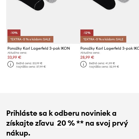
-10%
-12%
*EXTRA -5 % s kódom: SALE
*EXTRA -5 % s kódom: SALE
Ponožky Karl Lagerfeld 3-pak IKON
Ponožky Karl Lagerfeld 3-pak I
Aktuálna cena:
Aktuálna cena:
33,99 €
28,99 €
Bežná cena:
53,99 €
Bežná cena:
41,99 €
Najnižšia cena:
37,99 €
Najnižšia cena:
32,99 €
Prihláste sa k odberu noviniek a
získajte zľavu
20 %
** na svoj prvý
nákup.