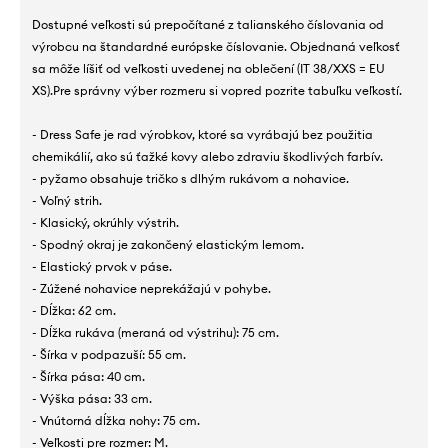
Dostupné veľkosti sú prepočítané z talianského číslovania od
výrobcu na štandardné európske číslovanie. Objednaná veľkosť
sa môže líšiť od veľkosti uvedenej na oblečení (IT 38/XXS = EU
XS).Pre správny výber rozmeru si vopred pozrite tabuľku veľkostí.
- Dress Safe je rad výrobkov, ktoré sa vyrábajú bez použitia
chemikálií, ako sú ťažké kovy alebo zdraviu škodlivých farbív.
- pyžamo obsahuje tričko s dlhým rukávom a nohavice.
- Voľný strih.
- Klasický, okrúhly výstrih.
- Spodný okraj je zakončený elastickým lemom.
- Elastický prvok v páse.
- Zúžené nohavice neprekážajú v pohybe.
- Dĺžka: 62 cm.
- Dĺžka rukáva (meraná od výstrihu): 75 cm.
- Šírka v podpazuší: 55 cm.
- Šírka pása: 40 cm.
- Výška pása: 33 cm.
- Vnútorná dĺžka nohy: 75 cm.
- Veľkosti pre rozmer: M.