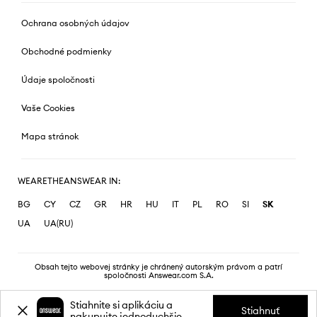
Ochrana osobných údajov
Obchodné podmienky
Údaje spoločnosti
Vaše Cookies
Mapa stránok
WEARETHEANSWEAR IN:
BG
CY
CZ
GR
HR
HU
IT
PL
RO
SI
SK
UA
UA(RU)
Obsah tejto webovej stránky je chránený autorským právom a patrí
spoločnosti Answear.com S.A.
Stiahnite si aplikáciu a
Stiahnuť
nakupujte jednoduchšie