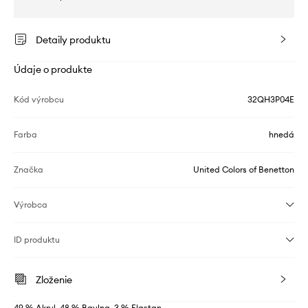
Detaily produktu
Údaje o produkte
Kód výrobcu
32QH3P04E
Farba
hnedá
Značka
United Colors of Benetton
Výrobca
ID produktu
Zloženie
49 % Akryl, 48 % Bavlna, 3 % Elastan