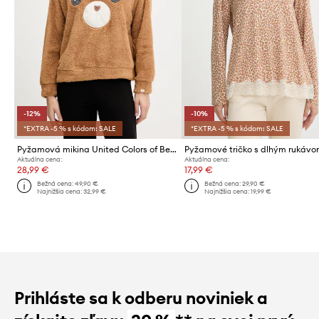
-12%
-10%
*EXTRA -5 % s kódom: SALE
*EXTRA -5 % s kódom: SALE
Pyžamová mikina United Colors of Benetton
Aktuálna cena:
Aktuálna cena:
28,99 €
17,99 €
Bežná cena:
49,90 €
Bežná cena:
29,90 €
Najnižšia cena:
32,99 €
Najnižšia cena:
19,99 €
Prihláste sa k odberu noviniek a