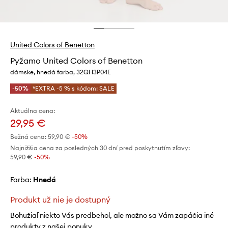
United Colors of Benetton
Pyžamo United Colors of Benetton
dámske, hnedá farba, 32QH3P04E
-50%
*EXTRA -5 % s kódom: SALE
Aktuálna cena:
29,95 €
Bežná cena:
59,90 €
-50%
Najnižšia cena za posledných 30 dní pred poskytnutím zľavy:
59,90 €
 -50%
Farba:
hnedá
Produkt už nie je dostupný
Bohužiaľ niekto Vás predbehol, ale možno sa Vám zapáčia iné
produkty z našej ponuky.