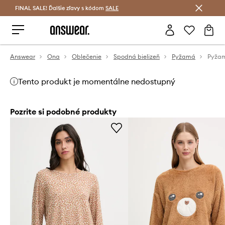
FINAL SALE! Ďalšie zľavy s kódom
Šetrite s Answear Club >
SALE
Answear
Ona
Oblečenie
Spodná bielizeň
Pyžamá
Pyžam
Tento produkt je momentálne nedostupný
Pozrite si podobné produkty