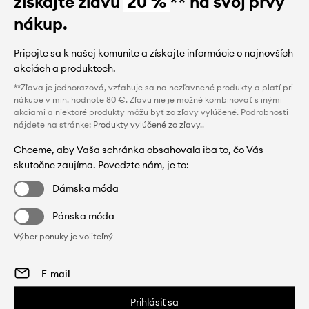
získajte zľavu
20 %
** na svoj prvý
nákup.
Pripojte sa k našej komunite a získajte informácie o najnovších
akciách a produktoch.
**Zľava je jednorazová, vzťahuje sa na nezľavnené produkty a platí pri
nákupe v min. hodnote 80 €. Zľavu nie je možné kombinovať s inými
akciami a niektoré produkty môžu byť zo zľavy vylúčené. Podrobnosti
nájdete na stránke:
Produkty vylúčené zo zľavy.
.
Chceme, aby Vaša schránka obsahovala iba to, čo Vás
skutočne zaujíma. Povedzte nám, je to:
Dámska móda
Pánska móda
Výber ponuky je voliteľný
Prihlásiť sa