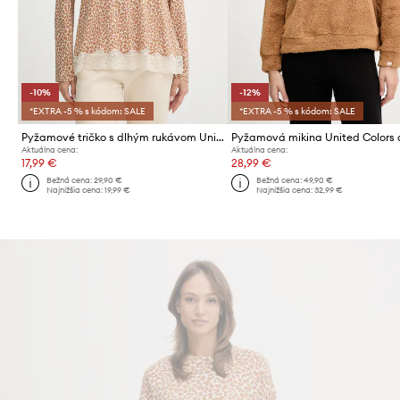
-10%
-12%
*EXTRA -5 % s kódom: SALE
*EXTRA -5 % s kódom: SALE
Pyžamové tričko s dlhým rukávom United Colors of Benetton
Aktuálna cena:
Aktuálna cena:
17,99 €
28,99 €
Bežná cena:
29,90 €
Bežná cena:
49,90 €
Najnižšia cena:
19,99 €
Najnižšia cena:
32,99 €