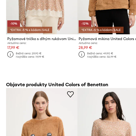
-10%
-12%
*EXTRA -5 % s kódom: SALE
*EXTRA -5 % s kódom: SALE
Pyžamové tričko s dlhým rukávom United Colors of Benetton
Aktuálna cena:
Aktuálna cena:
17,99 €
28,99 €
Bežná cena:
29,90 €
Bežná cena:
49,90 €
Najnižšia cena:
19,99 €
Najnižšia cena:
32,99 €
Objavte produkty United Colors of Benetton