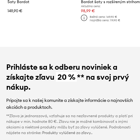
Šaty Bardot
Bardot šaty s rozšíreným striho
Aktuálna cena:
149,90 €
98,99 €
Bežná cena:
169,90 €
Najnižšia cena:
119,90 €
Prihláste sa k odberu noviniek a
získajte zľavu
20 %
** na svoj prvý
nákup.
Pripojte sa k našej komunite a získajte informácie o najnovších
akciách a produktoch.
**Zľava je jednorazová, vzťahuje sa na nezľavnené produkty a platí pri
nákupe v min. hodnote 80 €. Zľavu nie je možné kombinovať s inými
akciami a niektoré produkty môžu byť zo zľavy vylúčené. Podrobnosti
nájdete na stránke:
Produkty vylúčené zo zľavy.
.