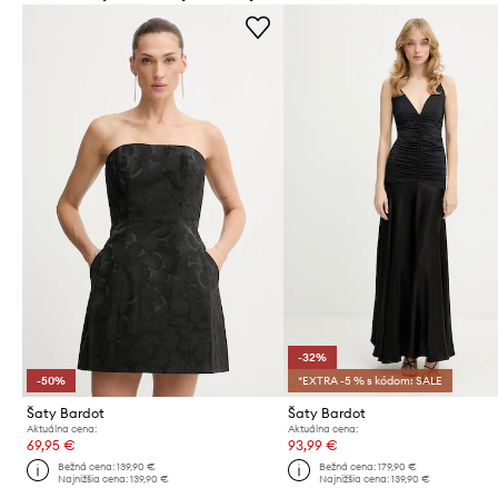
-32%
-50%
*EXTRA -5 % s kódom: SALE
Šaty Bardot
Šaty Bardot
Aktuálna cena:
Aktuálna cena:
69,95 €
93,99 €
Bežná cena:
139,90 €
Bežná cena:
179,90 €
Najnižšia cena:
139,90 €
Najnižšia cena:
139,90 €