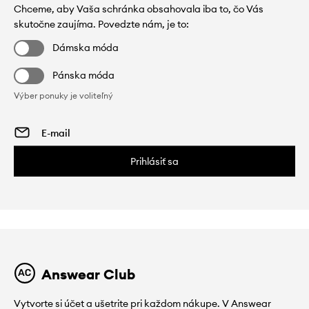
Chceme, aby Vaša schránka obsahovala iba to, čo Vás
skutočne zaujíma. Povedzte nám, je to:
Dámska móda
Pánska móda
Výber ponuky je voliteľný
Prihlásiť sa
Answear Club
Vytvorte si účet a ušetrite pri každom nákupe. V Answear