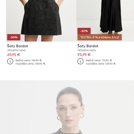
-32%
-50%
*EXTRA -5 % s kódom: SALE
Šaty Bardot
Šaty Bardot
Aktuálna cena:
Aktuálna cena:
69,95 €
93,99 €
Bežná cena:
139,90 €
Bežná cena:
179,90 €
Najnižšia cena:
139,90 €
Najnižšia cena:
139,90 €