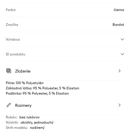
Farba
čierna
Značka
Bardot
Výrobca
ID produktu
Zloženie
Flitre: 100 % Polyetylén
Základná látka: 95 % Polyester, 5 % Elastan
Podšívka: 95 % Polyester, 5 % Elastan
Rozmery
Rukáv
:
bez rukávov
Výstrih
:
okrúhly, jednoduchý
Strih modelu
:
rozšírený