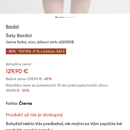
Bardot
Šaty Bardot
čierna farba, mini, áčkový strih, 60202DB
-35%
*EXTRA -5 % s kódom: SALE
Aktuálna cena:
129,90 €
Bežná cena:
239,90 €
-45%
Najnižšia cena za posledných 30 dní pred poskytnutím zľavy:
199,90 €
 -35%
Farba:
čierna
Produkt už nie je dostupný
Bohužiaľ niekto Vás predbehol, ale možno sa Vám zapáčia iné