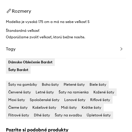
Rozmery
Modelka je vysoká 175 cm a má na sebe veľkosť S
Štandardná veľkosť
Odporúčame zvoliť veľkosť, ktorú bežne nosíte.
Tagy
Dámske Oblečenie Bardot
Šaty Bardot
Šaty na gombíky
Boho šaty
Pletené šaty
Biele šaty
Červené šaty
Letné šaty
Šaty na ramienka
Kožené šaty
Maxi šaty
Spoločenské šaty
Lanové šaty
Rifľové šaty
Čierne šaty
Košeľové šaty
Midi šaty
Krátke šaty
Flitrové šaty
Dlhé šaty
Šaty na svadbu
Úpletové šaty
Pozrite si podobné produkty