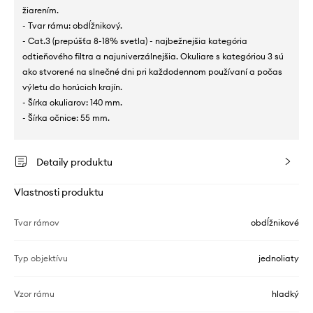
žiarením.
- Tvar rámu: obdĺžnikový.
- Cat.3 (prepúšťa 8-18% svetla) - najbežnejšia kategória
odtieňového filtra a najuniverzálnejšia. Okuliare s kategóriou 3 sú
ako stvorené na slnečné dni pri každodennom používaní a počas
výletu do horúcich krajín.
- Šírka okuliarov: 140 mm.
- Šírka očnice: 55 mm.
Detaily produktu
Vlastnosti produktu
Tvar rámov
obdĺžnikové
Typ objektívu
jednoliaty
Vzor rámu
hladký