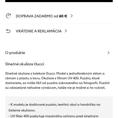
DOPRAVA ZADARMO od
60 €
VRÁTENIE A REKLAMÁCIA
O produkte
Slnečné okuliare Gucci
Slnečné okuliare z kolekcie Gucci. Model s jednofarebným sklom a
rámom z plastu a kovu. Okuliare s filtrom UV 400. Puzdro, ktoré
dostanete, sa môže líšiť od puzdra zobrazeného na fotografii. Puzdrá
sú odosielané náhodne výrobcom, takže nie je možné si ho vybrať.
- K modelu je dodávané puzdro, textilný obal a handrička na
čistenie okuliarov.
- UV filter 400 poskytuje maximálnu ochranu pred slnečným