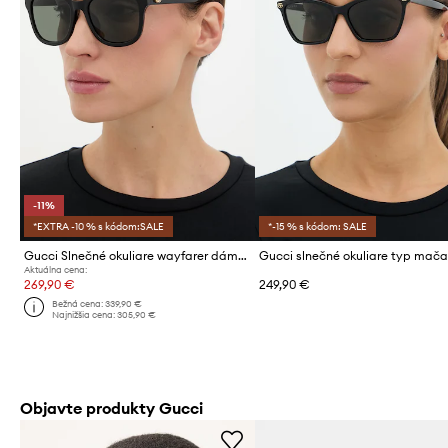
-11%
*EXTRA -10 % s kódom:SALE
*-15 % s kódom: SALE
Gucci Slnečné okuliare wayfarer dámske
Aktuálna cena:
269,90 €
249,90 €
Bežná cena:
339,90 €
Najnižšia cena:
305,90 €
Objavte produkty Gucci