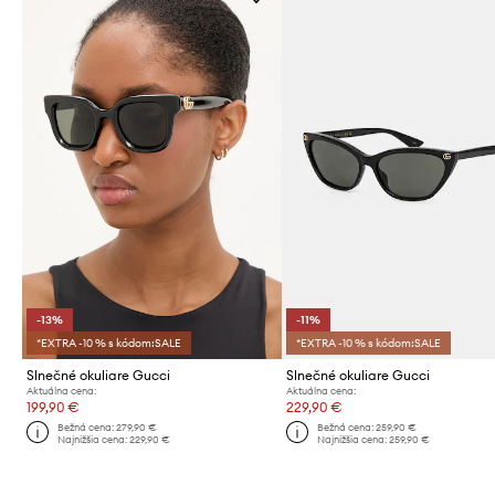
-13%
-11%
*EXTRA -10 % s kódom:SALE
*EXTRA -10 % s kódom:SALE
Slnečné okuliare Gucci
Slnečné okuliare Gucci
Aktuálna cena:
Aktuálna cena:
199,90 €
229,90 €
Bežná cena:
279,90 €
Bežná cena:
259,90 €
Najnižšia cena:
229,90 €
Najnižšia cena:
259,90 €