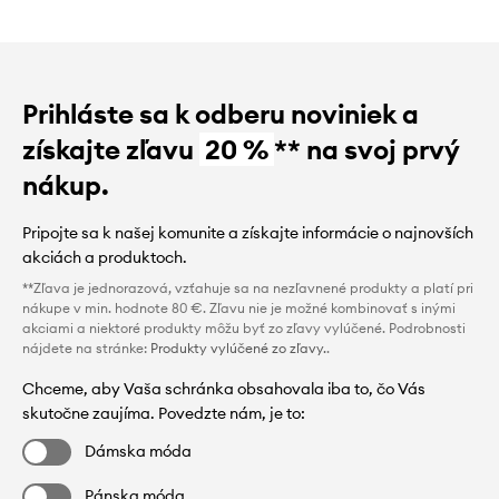
Prihláste sa k odberu noviniek a
získajte zľavu
20 %
** na svoj prvý
nákup.
Pripojte sa k našej komunite a získajte informácie o najnovších
akciách a produktoch.
**Zľava je jednorazová, vzťahuje sa na nezľavnené produkty a platí pri
nákupe v min. hodnote 80 €. Zľavu nie je možné kombinovať s inými
akciami a niektoré produkty môžu byť zo zľavy vylúčené. Podrobnosti
nájdete na stránke:
Produkty vylúčené zo zľavy.
.
Chceme, aby Vaša schránka obsahovala iba to, čo Vás
skutočne zaujíma. Povedzte nám, je to:
Dámska móda
Pánska móda