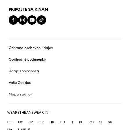
PRIPOJTE SA K NÁM
Ochrana osobných údajov
Obchodné podmienky
Údaje spoločnosti
Vaše Cookies
Mapa stránok
WEARETHEANSWEAR IN:
BG
CY
CZ
GR
HR
HU
IT
PL
RO
SI
SK
UA
UA(RU)