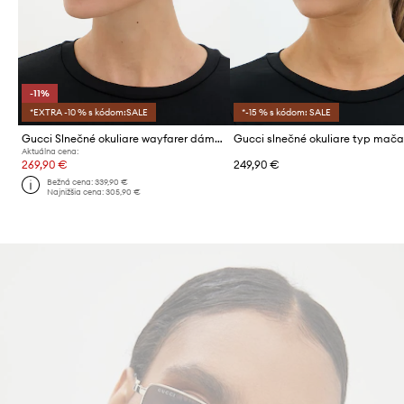
-11%
*EXTRA -10 % s kódom:SALE
*-15 % s kódom: SALE
Gucci Slnečné okuliare wayfarer dámske
Aktuálna cena:
269,90 €
249,90 €
Bežná cena:
339,90 €
Najnižšia cena:
305,90 €