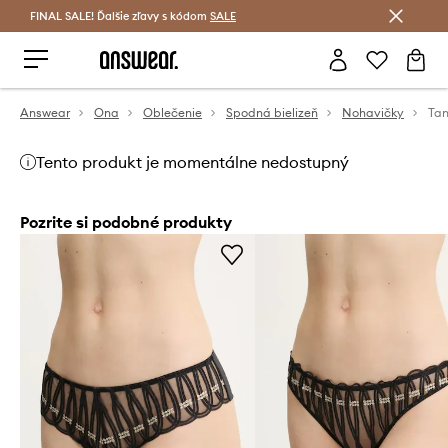
FINAL SALE! Ďalšie zľavy s kódom
Šetrite s Answear Club >
SALE
Answear
Ona
Oblečenie
Spodná bielizeň
Nohavičky
Ta
Tento produkt je momentálne nedostupný
Pozrite si podobné produkty