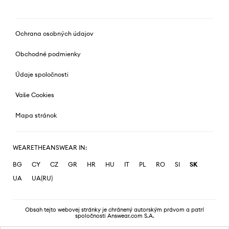
Ochrana osobných údajov
Obchodné podmienky
Údaje spoločnosti
Vaše Cookies
Mapa stránok
WEARETHEANSWEAR IN:
BG
CY
CZ
GR
HR
HU
IT
PL
RO
SI
SK
UA
UA(RU)
Obsah tejto webovej stránky je chránený autorským právom a patrí
spoločnosti Answear.com S.A.