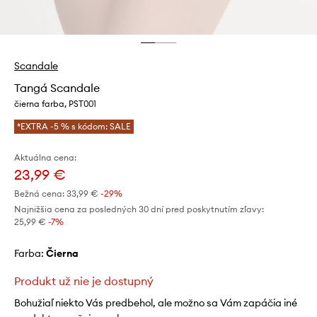
Scandale
Tangá Scandale
čierna farba, PST001
*EXTRA -5 % s kódom: SALE
Aktuálna cena:
23,99 €
Bežná cena:
33,99 €
-29%
Najnižšia cena za posledných 30 dní pred poskytnutím zľavy:
25,99 €
 -7%
Farba:
čierna
Produkt už nie je dostupný
Bohužiaľ niekto Vás predbehol, ale možno sa Vám zapáčia iné