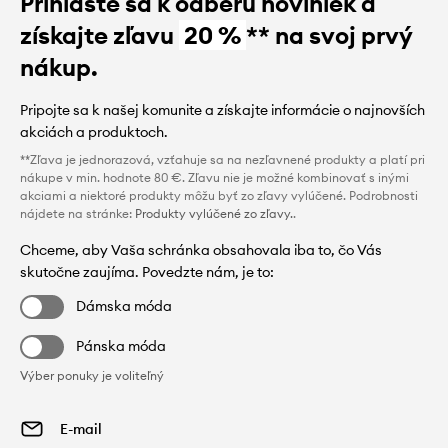
Prihláste sa k odberu noviniek a
získajte zľavu
20 %
** na svoj prvý
nákup.
Pripojte sa k našej komunite a získajte informácie o najnovších
akciách a produktoch.
**Zľava je jednorazová, vzťahuje sa na nezľavnené produkty a platí pri
nákupe v min. hodnote 80 €. Zľavu nie je možné kombinovať s inými
akciami a niektoré produkty môžu byť zo zľavy vylúčené. Podrobnosti
nájdete na stránke:
Produkty vylúčené zo zľavy.
.
Chceme, aby Vaša schránka obsahovala iba to, čo Vás
skutočne zaujíma. Povedzte nám, je to:
Dámska móda
Pánska móda
Výber ponuky je voliteľný