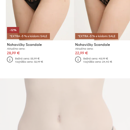
-12%
*EXTRA -5 % s kódom: SALE
*EXTRA -5 % s kódom: SALE
Nohavičky Scandale
Nohavičky Scandale
Aktuálna cena:
Aktuálna cena:
28,99 €
22,99 €
Bežná cena:
55,99 €
Bežná cena:
48,99 €
Najnižšia cena:
32,99 €
Najnižšia cena:
24,40 €