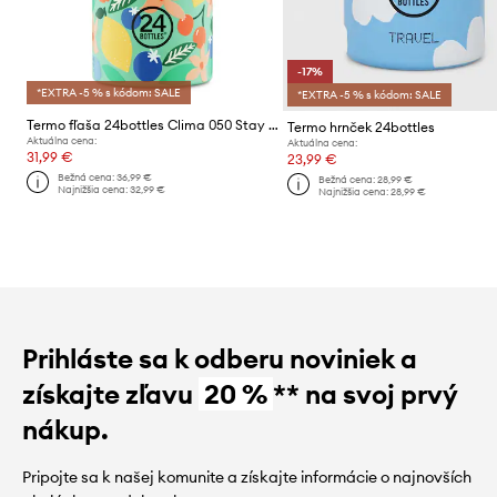
-17%
*EXTRA -5 % s kódom: SALE
*EXTRA -5 % s kódom: SALE
Termo fľaša 24bottles Clima 050 Stay Fresh
Termo hrnček 24bottles
Aktuálna cena:
Aktuálna cena:
31,99 €
23,99 €
Bežná cena:
36,99 €
Bežná cena:
28,99 €
Najnižšia cena:
32,99 €
Najnižšia cena:
28,99 €
Prihláste sa k odberu noviniek a
získajte zľavu
20 %
** na svoj prvý
nákup.
Pripojte sa k našej komunite a získajte informácie o najnovších