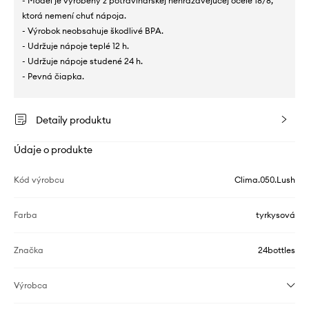
- Model je vyrobený z potravinárskej nehrdzavejúcej ocele 18/8,
ktorá nemení chuť nápoja.
- Výrobok neobsahuje škodlivé BPA.
- Udržuje nápoje teplé 12 h.
- Udržuje nápoje studené 24 h.
- Pevná čiapka.
Detaily produktu
Údaje o produkte
Kód výrobcu
Clima.050.Lush
Farba
tyrkysová
Značka
24bottles
Výrobca