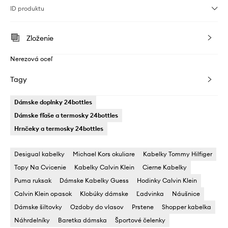
ID produktu
Zloženie
Nerezová oceľ
Tagy
Dámske doplnky 24bottles
Dámske fľaše a termosky 24bottles
Hrnčeky a termosky 24bottles
Desigual kabelky
Michael Kors okuliare
Kabelky Tommy Hilfiger
Topy Na Cvicenie
Kabelky Calvin Klein
Cierne Kabelky
Puma ruksak
Dámske Kabelky Guess
Hodinky Calvin Klein
Calvin Klein opasok
Klobúky dámske
Ľadvinka
Náušnice
Dámske šiltovky
Ozdoby do vlasov
Prstene
Shopper kabelka
Náhrdelníky
Baretka dámska
Športové čelenky