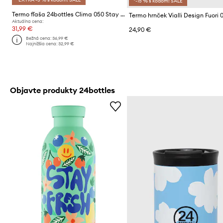
*-15 % s kódom: SALE
Termo fľaša 24bottles Clima 050 Stay Fresh
Termo hrnček Vialli Design Fuori 0
Aktuálna cena:
31,99 €
24,90 €
Bežná cena:
36,99 €
Najnižšia cena:
32,99 €
Objavte produkty 24bottles