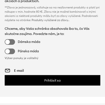
akciách a produktoch.
**Zľava je jednorazová, vzťahuje sa na nezľavnené produkty a platí pri
nákupe v min. hodnote 80 €. Zľavu nie je možné kombinovať s inými
akciami a niektoré produkty môžu byť zo zľavy vylúčené. Podrobnosti
nájdete na stránke:
Produkty vylúčené zo zľavy.
.
Chceme, aby Vaša schránka obsahovala iba to, čo Vás
skutočne zaujíma. Povedzte nám, je to:
Dámska móda
Pánska móda
Výber ponuky je voliteľný
Prihlásiť sa