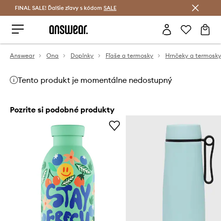
FINAL SALE! Ďalšie zľavy s kódom
Šetrite s Answear Club >
SALE
Answear
Ona
Doplnky
Fľaše a termosky
Hrnčeky a termosk
Tento produkt je momentálne nedostupný
Pozrite si podobné produkty