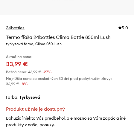
24bottles
5.0
Termo fľaša 24bottles Clima Bottle 850ml Lush
tyrkysová farba, Clima.050.Lush
Aktuálna cena:
33,99 €
Bežná cena:
46,99 €
-27%
Najnižšia cena za posledných 30 dní pred poskytnutím zľavy:
36,99 €
 -8%
Farba:
tyrkysová
Produkt už nie je dostupný
Bohužiaľ niekto Vás predbehol, ale možno sa Vám zapáčia iné
produkty z našej ponuky.