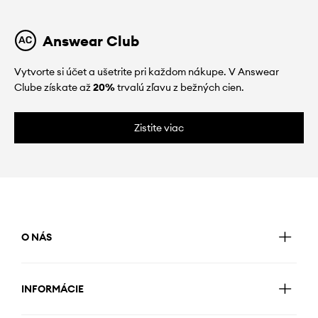
Answear Club
Vytvorte si účet a ušetrite pri každom nákupe. V Answear
Clube získate až
20%
trvalú zľavu z bežných cien.
Zistite viac
O NÁS
INFORMÁCIE