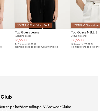
*EXTRA -5 % s kódom: SALE
*EXTRA -5 % s kódom: SALE
Top Guess Jeans
Top Guess NELLIE
Aktuálna cena:
Aktuálna cena:
18,99 €
25,99 €
Bežná cena:
31,90 €
Bežná cena:
70,99 €
ed
Najnižšia cena za posledných 30 dní pred
Najnižšia cena za posledných 30 dní 
poskytnutím zľavy:
20,99 €
poskytnutím zľavy:
27,99 €
 Club
ušetrite pri každom nákupe. V Answear Clube