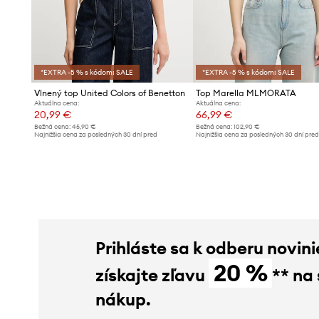
*EXTRA -5 % s kódom: SALE
*EXTRA -5 % s kódom: SALE
Vlnený top United Colors of Benetton
Top Marella MLMORATA
Aktuálna cena:
Aktuálna cena:
20,99 €
66,99 €
Bežná cena:
45,90 €
Bežná cena:
102,90 €
Najnižšia cena za posledných 30 dní pred
Najnižšia cena za posledných 30 dní pre
poskytnutím zľavy:
22,99 €
poskytnutím zľavy:
70,99 €
Prihláste sa k odberu novini
20 %
získajte zľavu
** na
nákup.