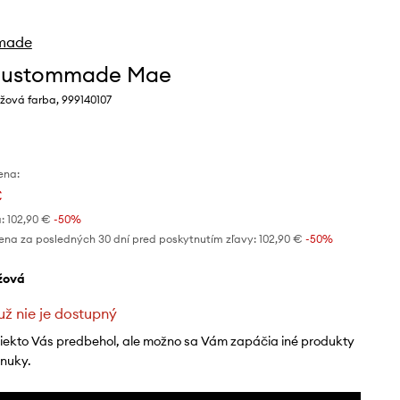
made
Custommade Mae
žová farba, 999140107
ena:
€
:
102,90 €
-50%
ena za posledných 30 dní pred poskytnutím zľavy:
102,90 €
 -50%
éžová
už nie je dostupný
niekto Vás predbehol, ale možno sa Vám zapáčia iné produkty
onuky.