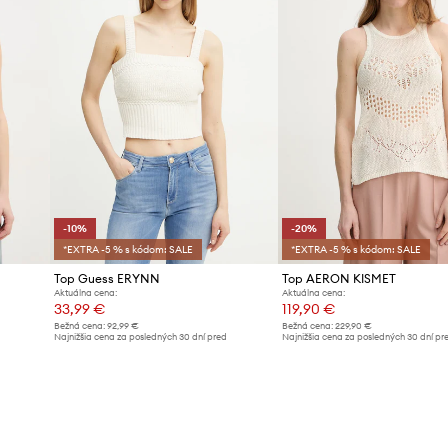
-10%
-20%
*EXTRA -5 % s kódom: SALE
*EXTRA -5 % s kódom: SALE
Top Guess ERYNN
Top AERON KISMET
Aktuálna cena:
Aktuálna cena:
33,99 €
119,90 €
Bežná cena:
92,99 €
Bežná cena:
229,90 €
d
Najnižšia cena za posledných 30 dní pred
Najnižšia cena za posledných 30 dní pr
poskytnutím zľavy:
37,99 €
poskytnutím zľavy:
149,90 €