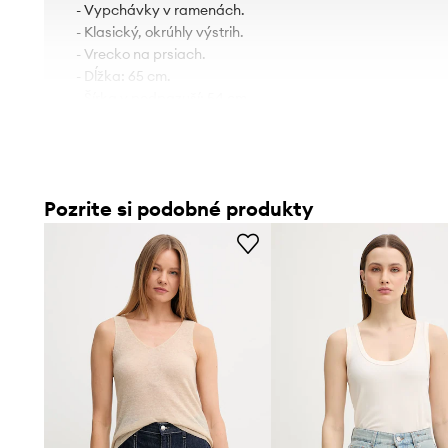
- Vypchávky v ramenách.
- Klasický, okrúhly výstrih.
- Vrecko na prsiach.
- Dĺžka: 65 cm.
- Šírka v podpazuší: 54 cm.
- Veľkosti pre rozmer: 36.
Pozrite si podobné produkty