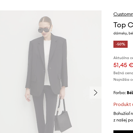
Custom
Top 
dámsky, bé
-50%
Aktuálna c
51,45 
Bežná cena
Najnižšia c
Farba:
b
Produkt 
Bohužiaľ 
z našej p