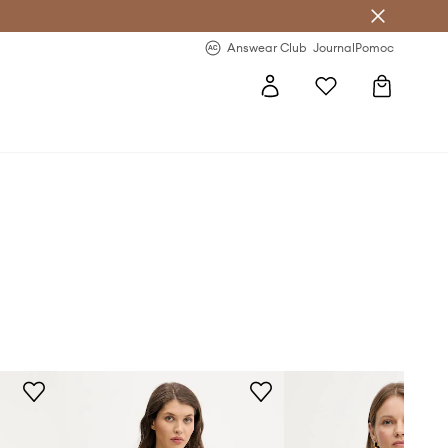
nswear Club >
-20 % na prvý nákup >
Answear Club
Journal
Pomoc