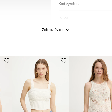
Kód výrobcu
Farba
Zobraziť viac
Značka
Výrobca
ID produktu