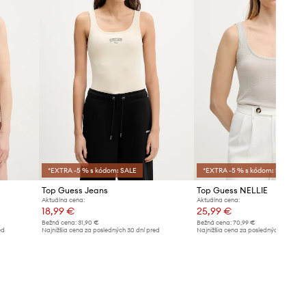
*EXTRA -5 % s kódom: SALE
*EXTRA -5 % s kódom: SALE
Top Guess Jeans
Top Guess NELLIE
Aktuálna cena:
Aktuálna cena:
18,99 €
25,99 €
Bežná cena:
31,90 €
Bežná cena:
70,99 €
ed
Najnižšia cena za posledných 30 dní pred
Najnižšia cena za posledných 30 dní 
poskytnutím zľavy:
20,99 €
poskytnutím zľavy:
27,99 €