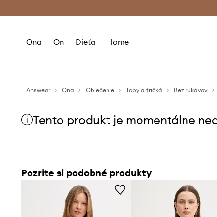
Premium Fashion Benefits >
Bezpla
Ona
On
Dieťa
Home
Answear
Ona
Oblečenie
Topy a tričká
Bez rukávov
Tento produkt je momentálne ne
Pozrite si podobné produkty