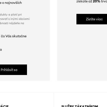
získate až
20%
trva
ie o najnovších
ukty a platí pri
novať s inými akciami
Zistite viac
obnosti nájdete na
 čo Vás skutočne
da
Prihlásiť sa
MÁCIE
SLUŽBY ZÁKAZNÍKOM