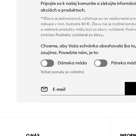
Pripojte sa k našej komunite a získajte informác
akciách a produktoch.
**Zľava je jednorazová, vzťahuje sa na nezľavnené prod
nákupe v min. hodnote 80 €. Zľavu nie je možné kombi
a niektoré produkty môžu byť zo zľavy vylúčené. Podr
stránke:
Produkty vylúčené zo zľavy.
.
Chceme, aby Vaša schránka obsahovala iba to,
zaujíma. Povedzte nám, je to:
Dámska móda
Pánska mó
Výber ponuky je voliteľný
O NÁS
INFOR