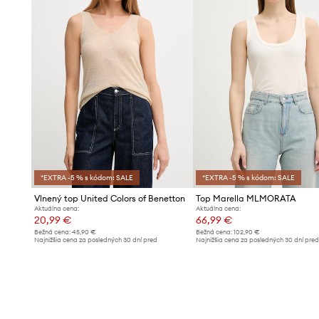
*EXTRA -5 % s kódom: SALE
*EXTRA -5 % s kódom: SALE
Vlnený top United Colors of Benetton
Top Marella MLMORATA
Aktuálna cena:
Aktuálna cena:
20,99 €
66,99 €
Bežná cena:
45,90 €
Bežná cena:
102,90 €
Najnižšia cena za posledných 30 dní pred
Najnižšia cena za posledných 30 dní pre
poskytnutím zľavy:
22,99 €
poskytnutím zľavy:
70,99 €