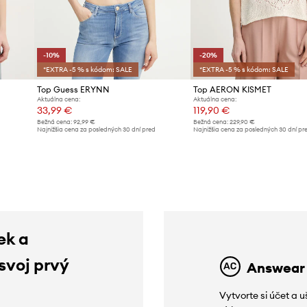
-10%
-20%
*EXTRA -5 % s kódom: SALE
*EXTRA -5 % s kódom: SALE
Top Guess ERYNN
Top AERON KISMET
Aktuálna cena:
Aktuálna cena:
33,99 €
119,90 €
Bežná cena:
92,99 €
Bežná cena:
229,90 €
d
Najnižšia cena za posledných 30 dní pred
Najnižšia cena za posledných 30 dní pr
poskytnutím zľavy:
37,99 €
poskytnutím zľavy:
149,90 €
ek a
 svoj prvý
Answear
Vytvorte si účet a 