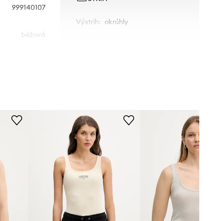
999140107
Výstrih
:
okrúhly
béžová
ROZMERY
Custommade
Modelka je vysoká 178 cm a má
na sebe veľkosť 36
Štandardná veľkosť
Odporúčame zvoliť veľkosť, ktorú
bežne nosíte.
Tabuľka veľkostí