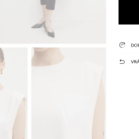
DO
VRÁ