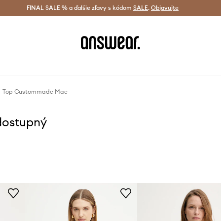
tná doprava od 60 € >
FINAL SALE % a ďalšie zľavy s kódom
Doručenie aj do 24 h >
SALE
.
Objavujte
Šetrite s A
Top Custommade Mae
dostupný