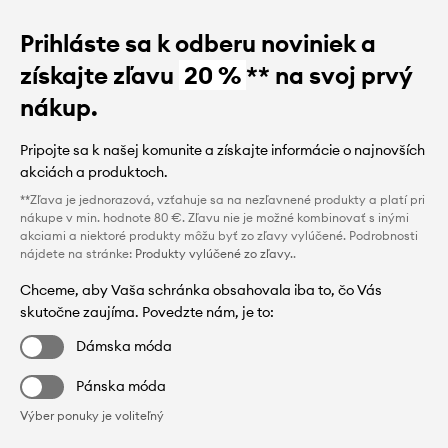
Prihláste sa k odberu noviniek a
získajte zľavu
20 %
** na svoj prvý
nákup.
Pripojte sa k našej komunite a získajte informácie o najnovších
akciách a produktoch.
**Zľava je jednorazová, vzťahuje sa na nezľavnené produkty a platí pri
nákupe v min. hodnote 80 €. Zľavu nie je možné kombinovať s inými
akciami a niektoré produkty môžu byť zo zľavy vylúčené. Podrobnosti
nájdete na stránke:
Produkty vylúčené zo zľavy.
.
Chceme, aby Vaša schránka obsahovala iba to, čo Vás
skutočne zaujíma. Povedzte nám, je to:
Dámska móda
Pánska móda
Výber ponuky je voliteľný