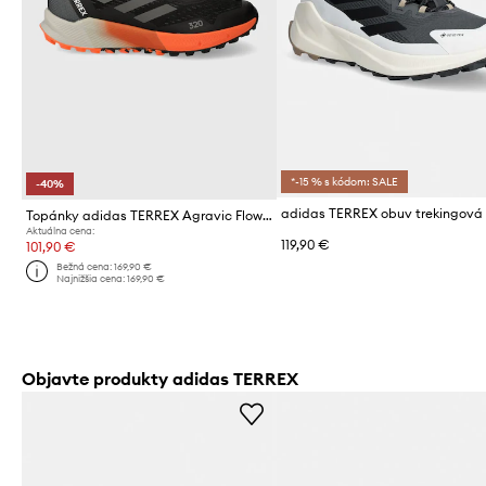
*-15 % s kódom: SALE
-40%
Topánky adidas TERREX Agravic Flow 2
Aktuálna cena:
119,90 €
101,90 €
Bežná cena:
169,90 €
Najnižšia cena:
169,90 €
Objavte produkty adidas TERREX