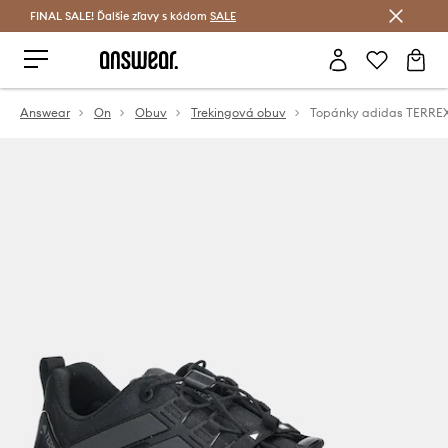
FINAL SALE! Ďalšie zľavy s kódom
Šetrite s Answear Club >
SALE
Answear
On
Obuv
Trekingová obuv