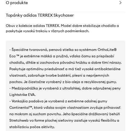
O produkte
Topánky adidas TERREX Skychaser
Obuv z kolekcie adidas TERREX. Model dobre stabilizuje chodidlo a
poskytuje vysokú trakciu v rôznych podmienkach.
- Špeciálne tvarovaná, penová stielka so systémom OrthoLite®
Eco ™ je extrémne mäkká a pružná, vďaka čomu sa prispôsobí
chodidlu, dlhšie si zachováva pôvodnú hrúbku a dobre tlmí nárazy.
Poskytuje optimálnu priedušnosť a má tiež vysoké antibakteriálne
vlastnosti, zabraňuje tvorbe baktérií, plesní a nepríjemných
pachov. Je čiastočne vyrobený z bio-oleja a recyklovanej gumy.
- Medzipodrážka je vyrobená z ultraľahkej, dobre odpruženej peny
Lightstrike EVA.
- Vonkajšia podošva je vyrobená z extrémne odolnej gumy
Continental™, ktorá vďaka svojim vlastnostiam zvyšuje priľnavosť
na mokrom aj suchom povrchu. Jeho špeciálne drážkovaný behúň
Stretchweb vo forme plochej sieťoviny zaisťuje vysokú flexibilitu a
stabilizáciu počas aktivity.