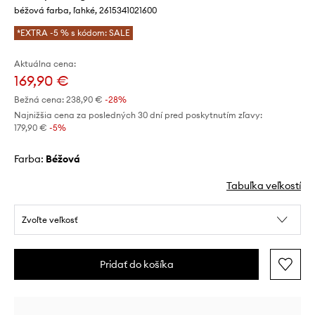
béžová farba, ľahké, 2615341021600
*EXTRA -5 % s kódom: SALE
Aktuálna cena:
169,90 €
Bežná cena:
238,90 €
-28%
Najnižšia cena za posledných 30 dní pred poskytnutím zľavy:
179,90 €
 -5%
Farba:
béžová
Tabuľka veľkostí
Zvoľte veľkosť
Pridať do košíka