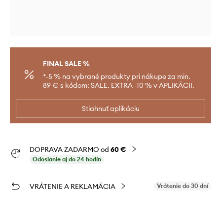
FINAL SALE %
*-5 % na vybrané produkty pri nákupe za min.
89 € s kódom: SALE. EXTRA -10 % v APLIKÁCII.
Stiahnuť aplikáciu
DOPRAVA ZADARMO od
60 €
Odoslanie aj do 24 hodín
VRÁTENIE A REKLAMÁCIA
Vrátenie do 30 dní