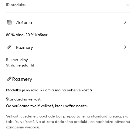
ID produktu
Zloženie
80 % Vlna, 20 % Kašmír
Rozmery
Rukáv
:
dlhý
Strih
:
regular fit
Rozmery
Modelka je vysoká 177 cm a má na sebe veľkosť S
Štandardná veľkosť
Odporúčame zvoliť veľkosť, ktorú bežne nosíte.
Veľkosti uvedené v obchode boli prepočítané na štandardnú európsku
tabuľku veľkostí. Na etikete dodaného produktu sa nachádza pôvodné
označenie výrobcu.