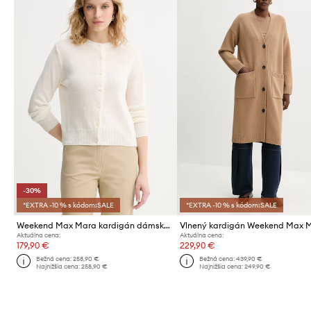
-30%
*EXTRA -10 % s kódom:SALE
*EXTRA -10 % s kódom:SALE
Weekend Max Mara kardigán dámsky ľanový BADIA
Aktuálna cena:
Aktuálna cena:
179,90 €
229,90 €
Bežná cena:
258,90 €
Bežná cena:
439,90 €
Najnižšia cena:
258,90 €
Najnižšia cena:
249,90 €