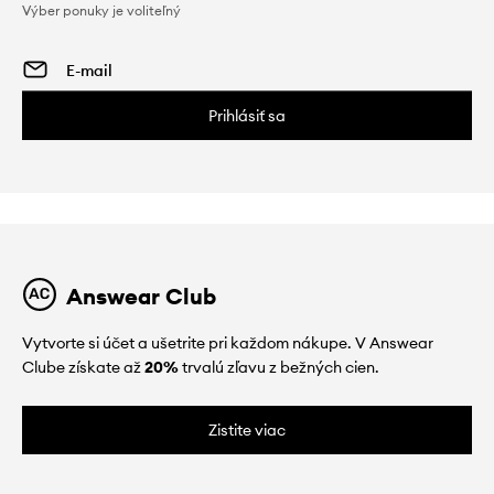
Výber ponuky je voliteľný
Prihlásiť sa
Answear Club
Vytvorte si účet a ušetrite pri každom nákupe. V Answear
Clube získate až
20%
trvalú zľavu z bežných cien.
Zistite viac