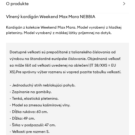
O produkte
Vlnený kardigán Weekend Max Mara NEBBIA
Kardigán z kolekcie Weekend Max Mara. Model vyrobený z hladkej
pleteniny. Model vyrobený z mäkkej látky príjemnej na dotyk.
Dostupné veľkosti sú prepočítané z talianského číslovania od
výrobcu na štandardné európske číslovanie. Objednaná veľkosť
sa môže líšiť od veľkosti uvedenej na oblečení (IT 38/XXS = EU
XS).Pre správny výber rozmeru si vopred pozrite tabuľku veľkostí.
- Jednoduchý strih neblokujúci pohyb.
- Zapínanie na gombíky.
- Tenká, elastická pletenina.
- Model so zmesou kašmírovej vlny.
- Dĺžka rukáva: 60 cm.
- Dĺžka: 49 cm.
- Šírka v podpazuší: 47 cm.
- Veľkosti pre rozmer: S.