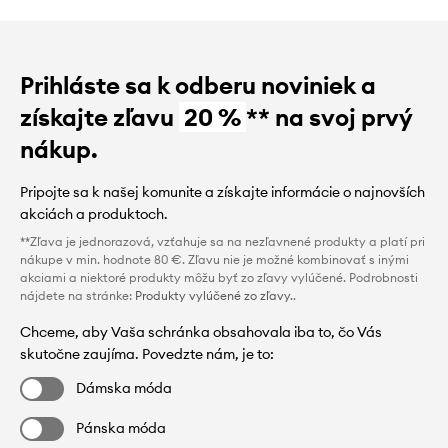
Prihláste sa k odberu noviniek a
získajte zľavu
20 %
** na svoj prvý
nákup.
Pripojte sa k našej komunite a získajte informácie o najnovších
akciách a produktoch.
**Zľava je jednorazová, vzťahuje sa na nezľavnené produkty a platí pri
nákupe v min. hodnote 80 €. Zľavu nie je možné kombinovať s inými
akciami a niektoré produkty môžu byť zo zľavy vylúčené. Podrobnosti
nájdete na stránke:
Produkty vylúčené zo zľavy.
.
Chceme, aby Vaša schránka obsahovala iba to, čo Vás
skutočne zaujíma. Povedzte nám, je to:
Dámska móda
Pánska móda