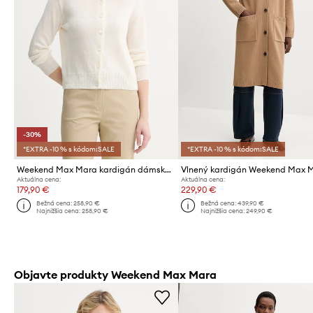
-30%
*EXTRA -10 % s kódom:SALE
*EXTRA -10 % s kódom:SALE
Weekend Max Mara kardigán dámsky ľanový BADIA
Aktuálna cena:
Aktuálna cena:
179,90 €
229,90 €
Bežná cena:
258,90 €
Bežná cena:
439,90 €
Najnižšia cena:
258,90 €
Najnižšia cena:
249,90 €
Objavte produkty Weekend Max Mara