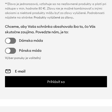
**Zľava je jednorazová, vzťahuje sa na nezľavnené produkty a platí pri
nákupe v min. hodnote 80 €. Zľavu nie je možné kombinovať s inými
akciami a niektoré produkty môžu byť zo zľavy vylúčené. Podrobnosti
nájdete na stránke:
Produkty vylúčené zo zľavy.
.
Chceme, aby Vaša schránka obsahovala iba to, čo Vás
skutočne zaujíma. Povedzte nám, je to:
Dámska móda
Pánska móda
Výber ponuky je voliteľný
Prihlásiť sa