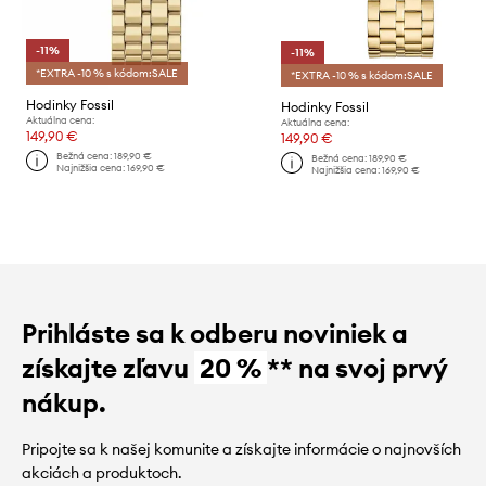
-11%
-11%
*EXTRA -10 % s kódom:SALE
*EXTRA -10 % s kódom:SALE
Hodinky Fossil
Hodinky Fossil
Aktuálna cena:
Aktuálna cena:
149,90 €
149,90 €
Bežná cena:
189,90 €
Bežná cena:
189,90 €
Najnižšia cena:
169,90 €
Najnižšia cena:
169,90 €
Prihláste sa k odberu noviniek a
získajte zľavu
20 %
** na svoj prvý
nákup.
Pripojte sa k našej komunite a získajte informácie o najnovších
akciách a produktoch.