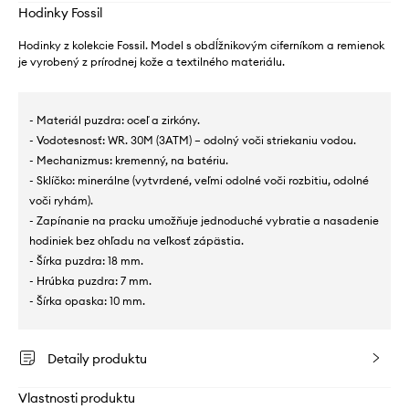
Hodinky Fossil
Hodinky z kolekcie Fossil. Model s obdĺžnikovým ciferníkom a remienok
je vyrobený z prírodnej kože a textilného materiálu.
- Materiál puzdra: oceľ a zirkóny.
- Vodotesnosť: WR. 30M (3ATM) – odolný voči striekaniu vodou.
- Mechanizmus: kremenný, na batériu.
- Sklíčko: minerálne (vytvrdené, veľmi odolné voči rozbitiu, odolné
voči ryhám).
- Zapínanie na pracku umožňuje jednoduché vybratie a nasadenie
hodiniek bez ohľadu na veľkosť zápästia.
- Šírka puzdra: 18 mm.
- Hrúbka puzdra: 7 mm.
- Šírka opaska: 10 mm.
Detaily produktu
Vlastnosti produktu