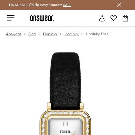
FINAL SALE! Ďalšie zľavy s kódom
Šetrite s Answear Club >
SALE
Answear
Ona
Doplnky
Hodinky
Hodinky Fossil