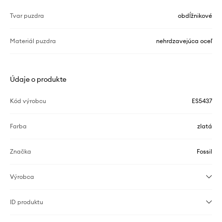
Tvar puzdra
obdĺžnikové
Materiál puzdra
nehrdzavejúca oceľ
Údaje o produkte
Kód výrobcu
ES5437
Farba
zlatá
Značka
Fossil
Výrobca
ID produktu