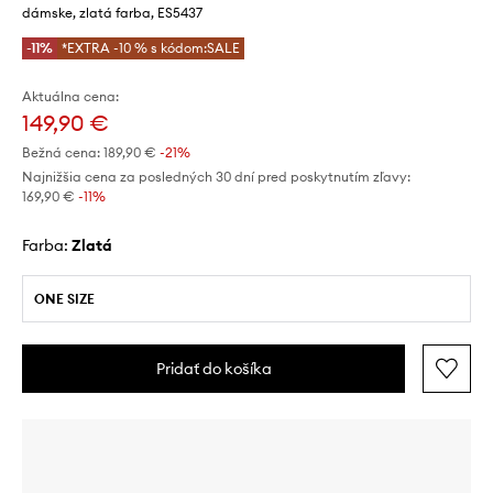
dámske, zlatá farba, ES5437
-11%
*EXTRA -10 % s kódom:SALE
Aktuálna cena:
149,90 €
Bežná cena:
189,90 €
-21%
Najnižšia cena za posledných 30 dní pred poskytnutím zľavy:
169,90 €
 -11%
Farba:
zlatá
ONE SIZE
Pridať do košíka