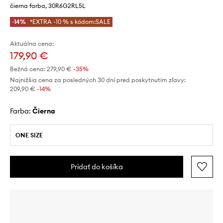
čierna farba, 30R6G2RL5L
-14%
*EXTRA -10 % s kódom:SALE
Aktuálna cena:
179,90 €
Bežná cena:
279,90 €
-35%
Najnižšia cena za posledných 30 dní pred poskytnutím zľavy:
209,90 €
 -14%
Farba:
čierna
ONE SIZE
Pridať do košíka