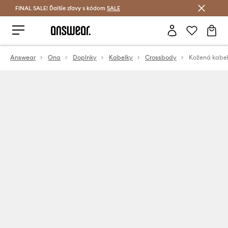
FINAL SALE! Ďalšie zľavy s kódom
Šetrite s Answear Club >
SALE
Answear
Ona
Doplnky
Kabelky
Crossbody