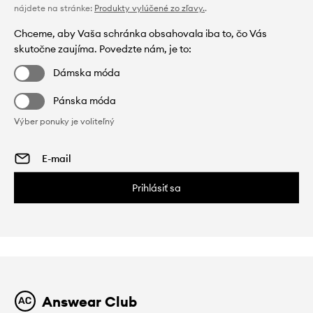
nájdete na stránke:
Produkty vylúčené zo zľavy.
.
Chceme, aby Vaša schránka obsahovala iba to, čo Vás
skutočne zaujíma. Povedzte nám, je to:
Dámska móda
Pánska móda
Výber ponuky je voliteľný
Prihlásiť sa
Answear Club