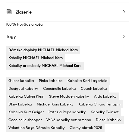
Zloženie
100 % Hovädzia koža
Tagy
Dámske doplnky MICHAEL Michael Kors
Kabelky MICHAEL Michael Kors
Kabelky crossbody MICHAEL Michael Kors
Guess kabelka
Pinko kabelka
Kabelka Karl Lagerfeld
Desigual kabelky
Coccinelle kabelka
Coach kabelka
Kabelka Calvin Klein
Steve Madden kabelky
Aldo kabelky
Dkny kabelka
Michael Kors kabelky
Kabelka Chiara Ferragni
Kabelka Kurt Geiger
Patrizia Pepe kabelky
Kabelky Twinset
Coccinelle shopper
Veľké kabelky cez rameno
Diesel Kabelky
Valentino Bags Dámske Kabelky
Čierny piatok 2025