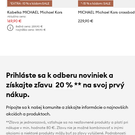
*EXTRA -10 % s kódom:SALE
*-15 % s kódom: SALE
Kabelka MICHAEL Michael Kors
Aktuálna cena:
169,90 €
229,90 €
Bežná cena:
259,90 €
Najnižšia cena:
189,90 €
Prihláste sa k odberu noviniek a
získajte zľavu
20 %
** na svoj prvý
nákup.
Pripojte sa k našej komunite a získajte informácie o najnovších
akciách a produktoch.
**Zľava je jednorazová, vzťahuje sa na nezľavnené produkty a platí pri
nákupe v min. hodnote 80 €. Zľavu nie je možné kombinovať s inými
akciami a niektoré produkty môžu byť zo zľavy vylúčené. Podrobnosti