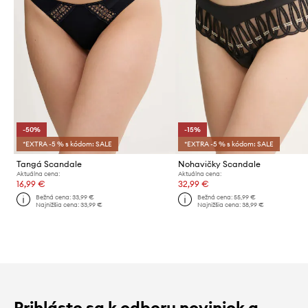
-50%
-15%
*EXTRA -5 % s kódom: SALE
*EXTRA -5 % s kódom: SALE
Tangá Scandale
Nohavičky Scandale
Aktuálna cena:
Aktuálna cena:
16,99 €
32,99 €
Bežná cena:
33,99 €
Bežná cena:
55,99 €
Najnižšia cena:
33,99 €
Najnižšia cena:
38,99 €
Prihláste sa k odberu noviniek a