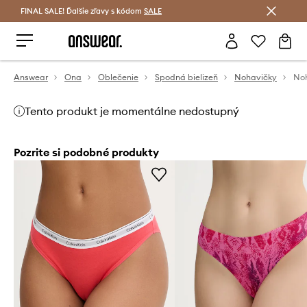
FINAL SALE! Ďalšie zľavy s kódom
Šetrite s Answear Club >
SALE
Answear
Ona
Oblečenie
Spodná bielizeň
Nohavičky
Noh
Tento produkt je momentálne nedostupný
Pozrite si podobné produkty