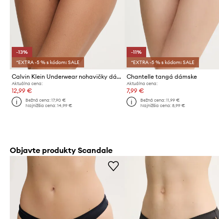
-13%
-11%
*EXTRA -5 % s kódom: SALE
*EXTRA -5 % s kódom: SALE
Calvin Klein Underwear nohavičky dámske bavlnené s elastanom
Chantelle tangá dámske
Aktuálna cena:
Aktuálna cena:
12,99 €
7,99 €
Bežná cena:
17,90 €
Bežná cena:
11,99 €
Najnižšia cena:
14,99 €
Najnižšia cena:
8,99 €
Objavte produkty Scandale