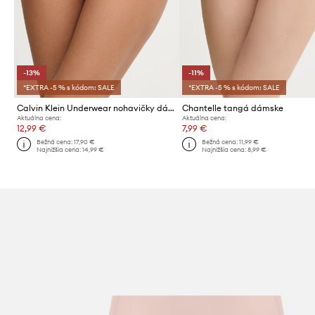
-13%
-11%
*EXTRA -5 % s kódom: SALE
*EXTRA -5 % s kódom: SALE
Calvin Klein Underwear nohavičky dámske bavlnené s elastanom
Chantelle tangá dámske
Aktuálna cena:
Aktuálna cena:
12,99 €
7,99 €
Bežná cena:
17,90 €
Bežná cena:
11,99 €
Najnižšia cena:
14,99 €
Najnižšia cena:
8,99 €