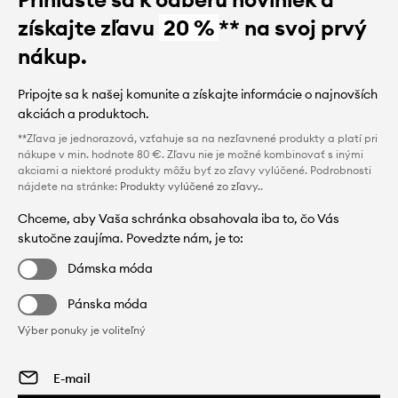
získajte zľavu
20 %
** na svoj prvý
nákup.
Pripojte sa k našej komunite a získajte informácie o najnovších
akciách a produktoch.
**Zľava je jednorazová, vzťahuje sa na nezľavnené produkty a platí pri
nákupe v min. hodnote 80 €. Zľavu nie je možné kombinovať s inými
akciami a niektoré produkty môžu byť zo zľavy vylúčené. Podrobnosti
nájdete na stránke:
Produkty vylúčené zo zľavy.
.
Chceme, aby Vaša schránka obsahovala iba to, čo Vás
skutočne zaujíma. Povedzte nám, je to:
Dámska móda
Pánska móda
Výber ponuky je voliteľný