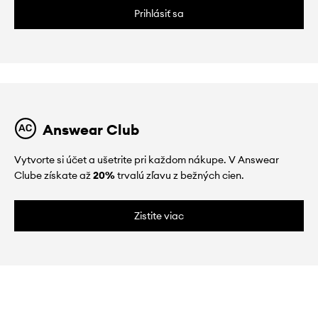
Prihlásiť sa
Answear Club
Vytvorte si účet a ušetrite pri každom nákupe. V Answear
Clube získate až
20%
trvalú zľavu z bežných cien.
Zistite viac