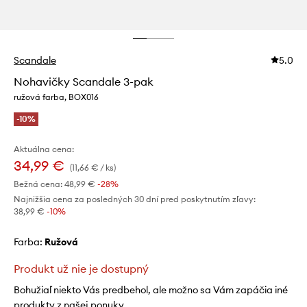
Scandale
5.0
Nohavičky Scandale 3-pak
ružová farba, BOX016
-10%
Aktuálna cena:
34,99 €
(11,66 € / ks)
Bežná cena:
48,99 €
-28%
Najnižšia cena za posledných 30 dní pred poskytnutím zľavy:
38,99 €
 -10%
Farba:
ružová
Produkt už nie je dostupný
Bohužiaľ niekto Vás predbehol, ale možno sa Vám zapáčia iné
produkty z našej ponuky.