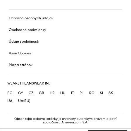
Ochrana osobných údajov
Obchodné podmienky
Údaje spoločnosti
Vaše Cookies
Mapa stránok
WEARETHEANSWEAR IN:
BG
CY
CZ
GR
HR
HU
IT
PL
RO
SI
SK
UA
UA(RU)
Obsah tejto webovej stránky je chránený autorským právom a patrí
spoločnosti Answear.com S.A.