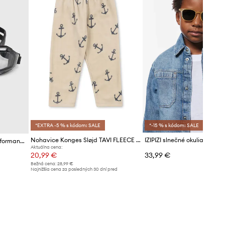
*EXTRA -5 % s kódom: SALE
*-15 % s kódom: SALE
Nohavice Konges Sløjd TAVI FLEECE PANTS GRS
IZIPIZI slnečné okuliare det
Plavecké okuliare adidas Performance Ripstream Starter
Aktuálna cena:
20,99 €
33,99 €
Bežná cena:
28,99 €
Najnižšia cena za posledných 30 dní pred
poskytnutím zľavy:
22,99 €