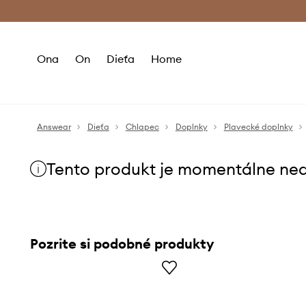
Premium Fashion Benefits >
Bezpla
Ona
On
Dieťa
Home
Answear
Dieťa
Chlapec
Doplnky
Plavecké doplnky
Tento produkt je momentálne ne
Pozrite si podobné produkty