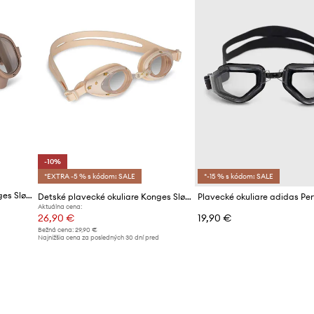
-10%
*EXTRA -5 % s kódom: SALE
*-15 % s kódom: SALE
Detské plavecké okuliare Konges Sløjd MOLLY BEACH GOGGLES
Detské plavecké okuliare Konges Sløjd
Aktuálna cena:
26,90 €
19,90 €
Bežná cena:
29,90 €
d
Najnižšia cena za posledných 30 dní pred
poskytnutím zľavy:
29,90 €