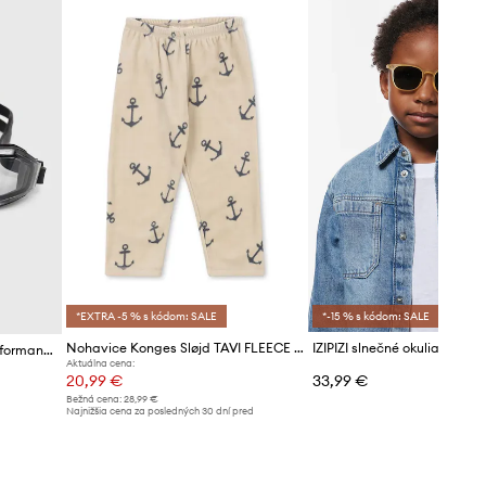
*EXTRA -5 % s kódom: SALE
*-15 % s kódom: SALE
Nohavice Konges Sløjd TAVI FLEECE PANTS GRS
IZIPIZI slnečné okuliare det
Plavecké okuliare adidas Performance Ripstream Starter
Aktuálna cena:
20,99 €
33,99 €
Bežná cena:
28,99 €
Najnižšia cena za posledných 30 dní pred
poskytnutím zľavy:
22,99 €