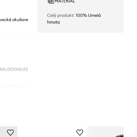
MATERIÁL
Celý produkt
:
100% Umelá
vecké okuliare
hmota
NS.GOGGLES
NORDIC.BLU
modrá
etites Pommes