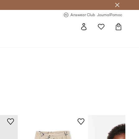
nswear Club >
-20 % na prvý nákup >
Answear Club
Journal
Pomoc