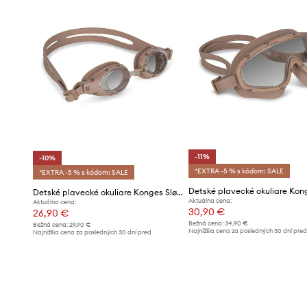
-11%
-10%
*EXTRA -5 % s kódom: SALE
*EXTRA -5 % s kódom: SALE
Detské plavecké okuliare Konges Sløjd
Aktuálna cena:
Aktuálna cena:
30,90 €
26,90 €
Bežná cena:
34,90 €
Bežná cena:
29,90 €
Najnižšia cena za posledných 30 dní pre
Najnižšia cena za posledných 30 dní pred
poskytnutím zľavy:
34,90 €
poskytnutím zľavy:
29,90 €