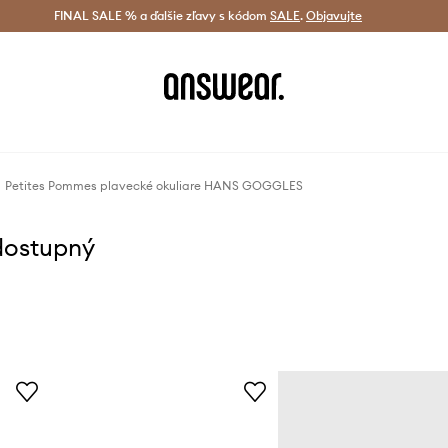
tná doprava od 60 € >
FINAL SALE % a ďalšie zľavy s kódom
Doručenie aj do 24 h >
SALE
.
Objavujte
Šetrite s A
Petites Pommes plavecké okuliare HANS GOGGLES
dostupný