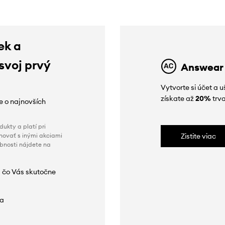
ek a
 svoj prvý
Answear
Vytvorte si účet a 
získate až
20%
trva
ie o najnovších
ukty a platí pri
novať s inými akciami
Zistite viac
obnosti nájdete na
 čo Vás skutočne
da