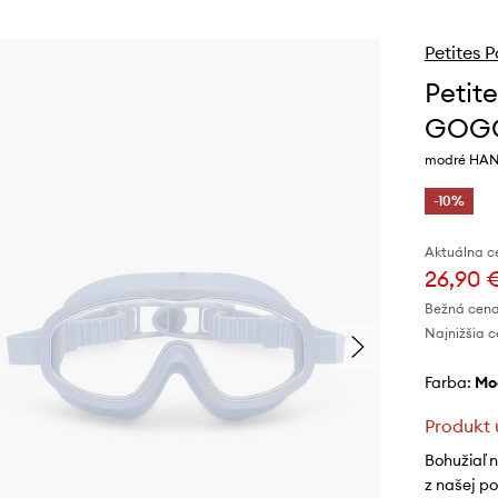
Petites
Petit
GOG
modré HA
-10%
Aktuálna c
26,90 
Bežná cena
Najnižšia c
Farba:
m
Produkt 
Bohužiaľ 
z našej p