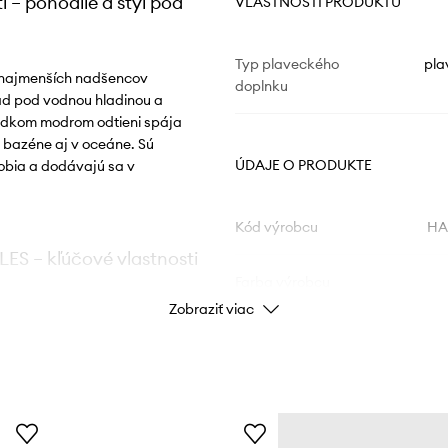
 – pohodlie a štýl pod
VLASTNOSTI PRODUKTU
Typ plaveckého
pla
 najmenších nadšencov
doplnku
ľad pod vodnou hladinou a
ladkom modrom odtieni spája
 bazéne aj v oceáne. Sú
ÚDAJE O PRODUKTE
obia a dodávajú sa v
Kód výrobcu
HA
S – kľúčové vlastnosti
Farba výrobcu
Zobraziť viac
Farba
rištáľovo čistý
Značka
P
lanými kvapkami, čím
ID produktu