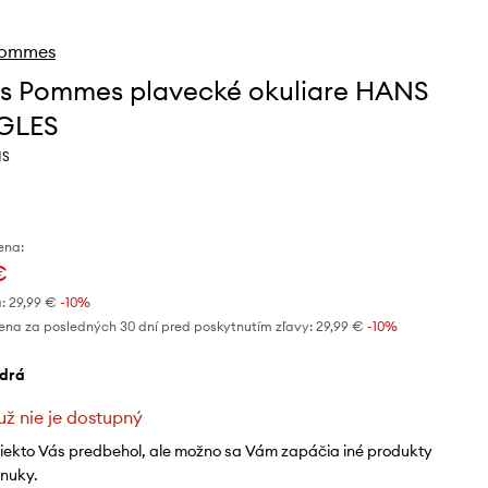
 Pommes
es Pommes plavecké okuliare HANS
GLES
NS
ena:
€
:
29,99 €
-10%
ena za posledných 30 dní pred poskytnutím zľavy:
29,99 €
 -10%
odrá
už nie je dostupný
niekto Vás predbehol, ale možno sa Vám zapáčia iné produkty
onuky.