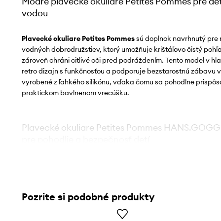
Modré plavecké okuliare Petites Pommes pre deti
vodou
Plavecké okuliare Petites Pommes
sú doplnok navrhnutý pre
vodných dobrodružstiev, ktorý umožňuje krištáľovo čistý poh
zároveň chráni citlivé oči pred podráždením. Tento model v h
retro dizajn s funkčnosťou a podporuje bezstarostnú zábavu v
vyrobené z ľahkého silikónu, vďaka čomu sa pohodlne prispôs
praktickom bavlnenom vrecúšku.
Plavecké okuliare Petites Pommes HANS.GOGGLE
pre pohodlie a bezpečnosť detí
Široký zorník s úpravou proti zahmlievaniu
– podporuje k
pohľad pod vodou a minimalizuje zahmlievanie
Pozrite si podobné produkty
Ochrana očí
– účinne chráni pred chlórovanou vodou a s