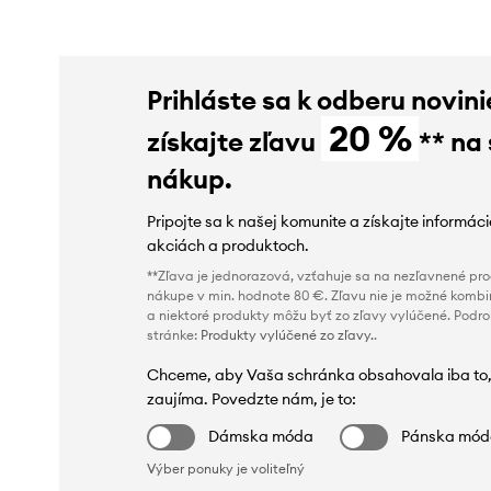
Prihláste sa k odberu novini
20 %
získajte zľavu
** na
nákup.
Pripojte sa k našej komunite a získajte informác
akciách a produktoch.
**Zľava je jednorazová, vzťahuje sa na nezľavnené prod
nákupe v min. hodnote 80 €. Zľavu nie je možné kombi
a niektoré produkty môžu byť zo zľavy vylúčené. Podr
stránke:
Produkty vylúčené zo zľavy.
.
Chceme, aby Vaša schránka obsahovala iba to,
zaujíma. Povedzte nám, je to:
Dámska móda
Pánska mó
Výber ponuky je voliteľný