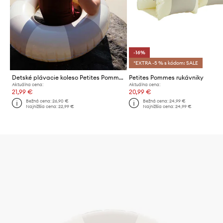
-16%
*EXTRA -5 % s kódom: SALE
Detské plávacie koleso Petites Pommes OLIVIA 45CM
Petites Pommes rukávniky
Aktuálna cena:
Aktuálna cena:
21,99 €
20,99 €
Bežná cena:
26,90 €
Bežná cena:
24,99 €
Najnižšia cena:
22,99 €
Najnižšia cena:
24,99 €