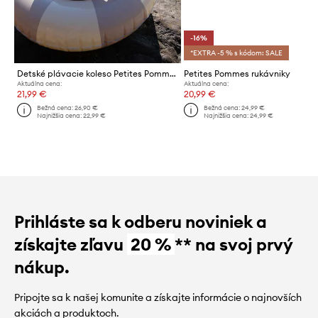
-16%
*EXTRA -5 % s kódom: SALE
Detské plávacie koleso Petites Pommes OLIVIA 45CM
Petites Pommes rukávniky
Aktuálna cena:
Aktuálna cena:
21,99 €
20,99 €
Bežná cena:
26,90 €
Bežná cena:
24,99 €
Najnižšia cena:
22,99 €
Najnižšia cena:
24,99 €
Prihláste sa k odberu noviniek a
získajte zľavu
20 %
** na svoj prvý
nákup.
Pripojte sa k našej komunite a získajte informácie o najnovších
akciách a produktoch.