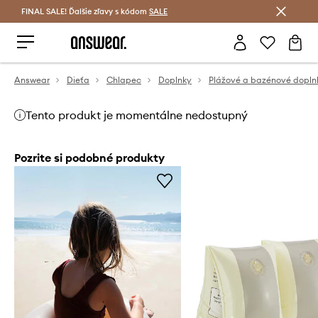
FINAL SALE! Ďalšie zľavy s kódom
Šetrite s Answear Club >
SALE
Answear
Dieťa
Chlapec
Doplnky
Plážové a bazénové dopln
Tento produkt je momentálne nedostupný
Pozrite si podobné produkty