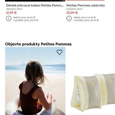
Detské plávacie koleso Petites Pommes OLIVIA 45CM
Petites Pommes rukávniky
Aktuálna cena:
Aktuálna cena:
21,99 €
20,99 €
Bežná cena:
26,90 €
Bežná cena:
24,99 €
Najnižšia cena:
22,99 €
Najnižšia cena:
24,99 €
Objavte produkty Petites Pommes