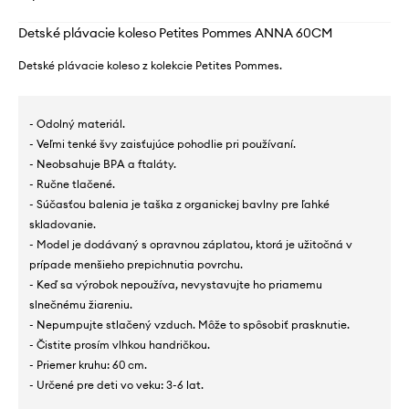
Detské plávacie koleso Petites Pommes ANNA 60CM
Detské plávacie koleso z kolekcie Petites Pommes.
- Odolný materiál.
- Veľmi tenké švy zaisťujúce pohodlie pri používaní.
- Neobsahuje BPA a ftaláty.
- Ručne tlačené.
- Súčasťou balenia je taška z organickej bavlny pre ľahké
skladovanie.
- Model je dodávaný s opravnou záplatou, ktorá je užitočná v
prípade menšieho prepichnutia povrchu.
- Keď sa výrobok nepoužíva, nevystavujte ho priamemu
slnečnému žiareniu.
- Nepumpujte stlačený vzduch. Môže to spôsobiť prasknutie.
- Čistite prosím vlhkou handričkou.
- Priemer kruhu: 60 cm.
- Určené pre deti vo veku: 3-6 lat.