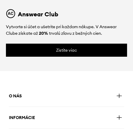
Answear Club
Vytvorte si účet a ušetrite pri každom nákupe. V Answear
Clube získate až
20%
trvalú zľavu z bežných cien.
Zistite viac
O NÁS
INFORMÁCIE