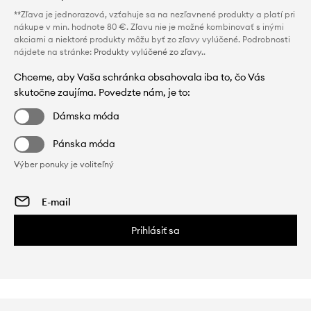
**Zľava je jednorazová, vzťahuje sa na nezľavnené produkty a platí pri
nákupe v min. hodnote 80 €. Zľavu nie je možné kombinovať s inými
akciami a niektoré produkty môžu byť zo zľavy vylúčené. Podrobnosti
nájdete na stránke:
Produkty vylúčené zo zľavy.
.
Chceme, aby Vaša schránka obsahovala iba to, čo Vás
skutočne zaujíma. Povedzte nám, je to:
Dámska móda
Pánska móda
Výber ponuky je voliteľný
Prihlásiť sa