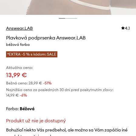
Answear.LAB
4.1
Plavková podprsenka Answear.LAB
béžová farba
*EXTRA -5 % s kódom: SALE
Aktuálna cena:
13,99 €
Bežná cena:
28,99 €
-51%
Najnižšia cena za posledných 30 dní pred poskytnutím zľavy:
14,99 €
 -6%
Farba:
béžová
Produkt už nie je dostupný
Bohužiaľ niekto Vás predbehol, ale možno sa Vám zapáčia iné