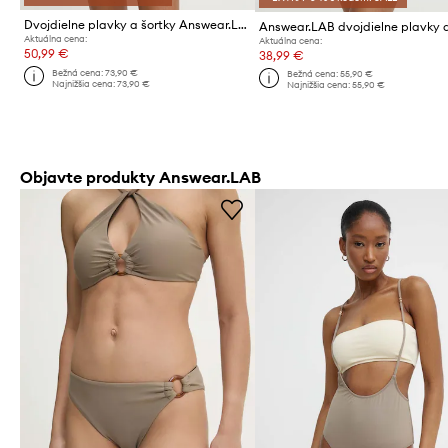
Dvojdielne plavky a šortky Answear.LAB
Aktuálna cena:
Aktuálna cena:
50,99 €
38,99 €
Bežná cena:
73,90 €
Bežná cena:
55,90 €
Najnižšia cena:
73,90 €
Najnižšia cena:
55,90 €
Objavte produkty Answear.LAB