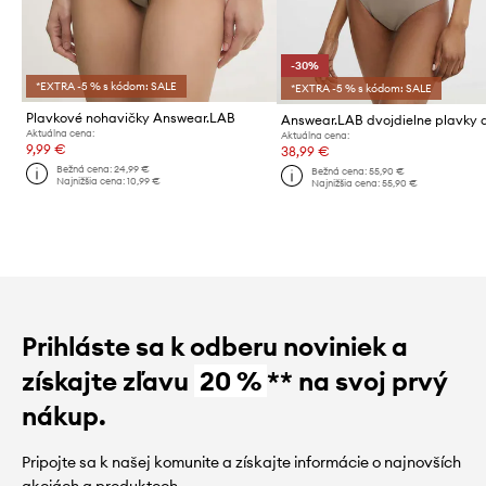
-30%
*EXTRA -5 % s kódom: SALE
*EXTRA -5 % s kódom: SALE
Plavkové nohavičky Answear.LAB
Aktuálna cena:
Aktuálna cena:
9,99 €
38,99 €
Bežná cena:
24,99 €
Bežná cena:
55,90 €
Najnižšia cena:
10,99 €
Najnižšia cena:
55,90 €
Prihláste sa k odberu noviniek a
získajte zľavu
20 %
** na svoj prvý
nákup.
Pripojte sa k našej komunite a získajte informácie o najnovších
akciách a produktoch.