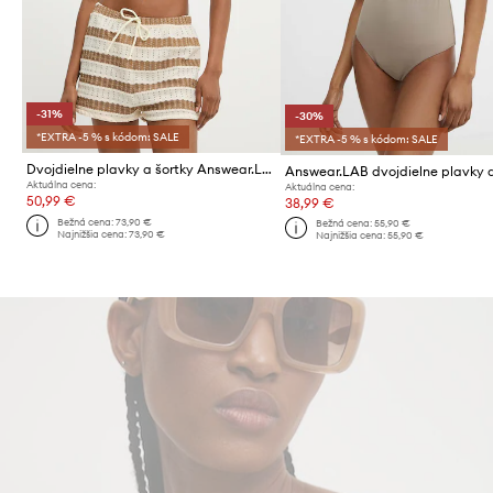
-31%
-30%
*EXTRA -5 % s kódom: SALE
*EXTRA -5 % s kódom: SALE
Dvojdielne plavky a šortky Answear.LAB
Aktuálna cena:
Aktuálna cena:
50,99 €
38,99 €
Bežná cena:
73,90 €
Bežná cena:
55,90 €
Najnižšia cena:
73,90 €
Najnižšia cena:
55,90 €