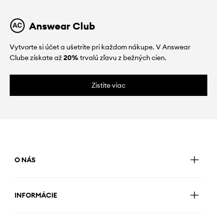
Answear Club
Vytvorte si účet a ušetrite pri každom nákupe. V Answear
Clube získate až
20%
trvalú zľavu z bežných cien.
Zistite viac
O NÁS
INFORMÁCIE