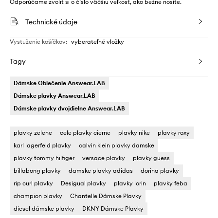
Odporúčame zvoliť si o číslo väčšiu veľkosť, ako bežne nosíte.
Technické údaje
Vystuženie košíčkov
:
vyberateľné vložky
Tagy
Dámske Oblečenie Answear.LAB
Dámske plavky Answear.LAB
Dámske plavky dvojdielne Answear.LAB
plavky zelene
cele plavky cierne
plavky nike
plavky roxy
karl lagerfeld plavky
calvin klein plavky damske
plavky tommy hilfiger
versace plavky
plavky guess
billabong plavky
damske plavky adidas
dorina plavky
rip curl plavky
Desigual plavky
plavky lorin
plavky feba
champion plavky
Chantelle Dámske Plavky
diesel dámske plavky
DKNY Dámske Plavky