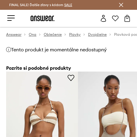
FINAL SALE! Ďalšie zľavy s kódom
Šetrite s Answear Club >
SALE
Answear
Ona
Oblečenie
Plavky
Dvojdielne
Tento produkt je momentálne nedostupný
Pozrite si podobné produkty