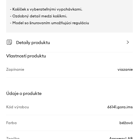
- Košíček s vyberateľnými vypchávkami.
- Ozdobný detail medzi košíkmi.
- Model so šnurovaním umožňujúci reguláciu
Detaily produktu
Vlastnosti produktu
Zapínanie
viazanie
Údaje o produkte
Kód výrobcu
66141.gora.ims
Farba
béžová
Značka
Answear.LAB