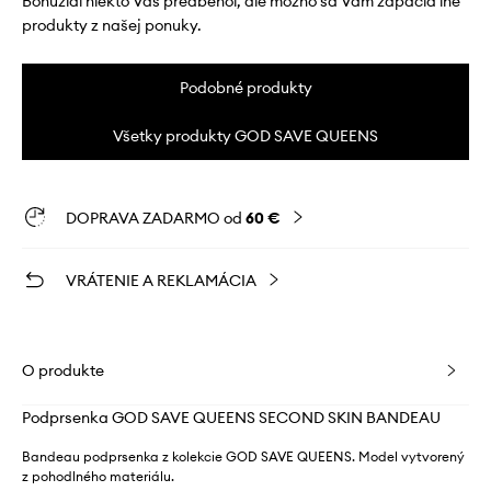
Bohužiaľ niekto Vás predbehol, ale možno sa Vám zapáčia iné
produkty z našej ponuky.
Podobné produkty
Všetky produkty GOD SAVE QUEENS
DOPRAVA ZADARMO od
60 €
VRÁTENIE A REKLAMÁCIA
O produkte
Podprsenka GOD SAVE QUEENS SECOND SKIN BANDEAU
Bandeau podprsenka z kolekcie GOD SAVE QUEENS. Model vytvorený
z pohodlného materiálu.