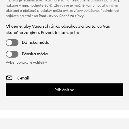
**Zľava je jednorazová, vzťahuje sa na nezľavnené produkty a platí pri
nákupe v min. hodnote 80 €. Zľavu nie je možné kombinovať s inými
akciami a niektoré produkty môžu byť zo zľavy vylúčené. Podrobnosti
nájdete na stránke:
Produkty vylúčené zo zľavy.
.
Chceme, aby Vaša schránka obsahovala iba to, čo Vás
skutočne zaujíma. Povedzte nám, je to:
Dámska móda
Pánska móda
Výber ponuky je voliteľný
Prihlásiť sa