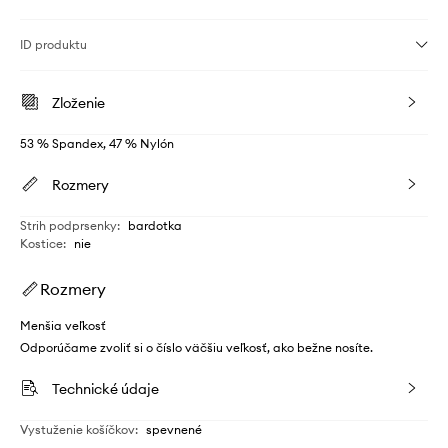
ID produktu
Zloženie
53 % Spandex, 47 % Nylón
Rozmery
Strih podprsenky
:
bardotka
Kostice
:
nie
Rozmery
Menšia veľkosť
Odporúčame zvoliť si o číslo väčšiu veľkosť, ako bežne nosíte.
Technické údaje
Vystuženie košíčkov
:
spevnené