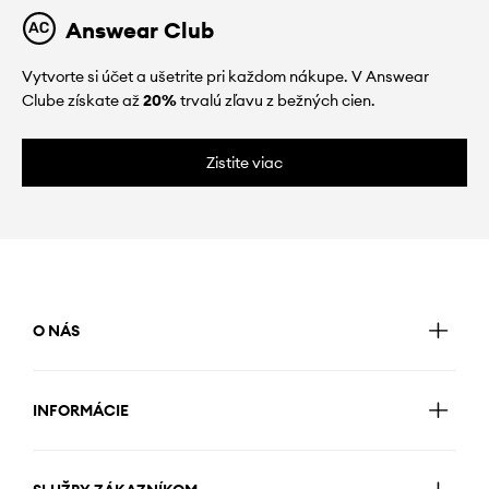
Answear Club
Vytvorte si účet a ušetrite pri každom nákupe. V Answear
Clube získate až
20%
trvalú zľavu z bežných cien.
Zistite viac
O NÁS
INFORMÁCIE