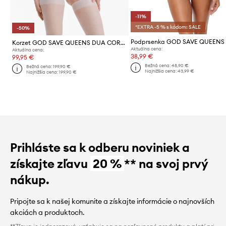
-11%
*EXTRA -5 % s kódom: SALE
-50%
Korzet GOD SAVE QUEENS DUA CORSET
Aktuálna cena:
Aktuálna cena:
38,99 €
99,95 €
Bežná cena:
48,90 €
Bežná cena:
199,90 €
Najnižšia cena:
43,99 €
Najnižšia cena:
199,90 €
Prihláste sa k odberu noviniek a
získajte zľavu
20 %
** na svoj prvý
nákup.
Pripojte sa k našej komunite a získajte informácie o najnovších
akciách a produktoch.