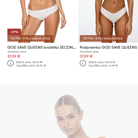
-29%
*EXTRA -5 % s kódom: SALE
*EXTRA -5 % s kódom: SALE
GOD SAVE QUEENS braletka SECOND SKIN BRALETTE PUSH UP
Aktuálna cena:
Aktuálna cena:
37,99 €
37,99 €
Bežná cena:
53,90 €
Bežná cena:
48,90 €
Najnižšia cena:
53,90 €
Najnižšia cena:
41,99 €