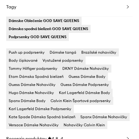
Tagy
Dámske Oblečenie GOD SAVE QUEENS
Dámska spodná bielizeň GOD SAVE QUEENS
Podprsenky GOD SAVE QUEENS
Push up podprsenky
Dámske tangá
Brazilské nohavičky
Body čipkované
Vystužené podprsenky
Tommy Hilfiger podprsenky
DKNY Dámske Nohavičky
Etam Dámska Spodná bielizeň
Guess Dámske Body
Guess Dámske Nohavičky
Guess Dámske Podprsenky
Hugo Dámske Nohavičky
Karl Lagerfeld Dámske Body
Spanx Dámske Body
Calvin Klein Športové podprsenky
Karl Lagerfeld Dámske Podprsenky
Kate Spade Dámska Spodná bielizeň
Spanx Dámske Nohavičky
Versace Dámske Nohavičky
Nohavičky Calvin Klein
Recenzie produktov
4.8
4