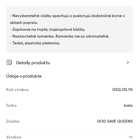
- Nevyberateľné vložky spevňujú a poskytujú dodatočné krytie v
oblasti poprsia.
- Zapínanie na trojité, trojstupňové háčiky.
- Nastaviteľné ramienka. Ramienka nie sú odnímateľné.
- Tenká, elastická pletenina.
Detaily produktu
Údaje o produkte
Kód výrobcu
GSQ.135.115
Farba
biela
Značka
GOD SAVE QUEENS
Výrobca