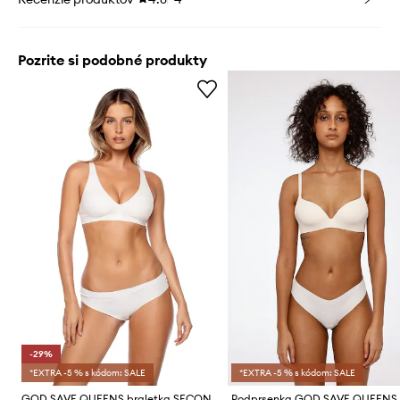
Pozrite si podobné produkty
-29%
*EXTRA -5 % s kódom: SALE
*EXTRA -5 % s kódom: SALE
GOD SAVE QUEENS braletka SECOND SKIN BRALETTE PUSH UP