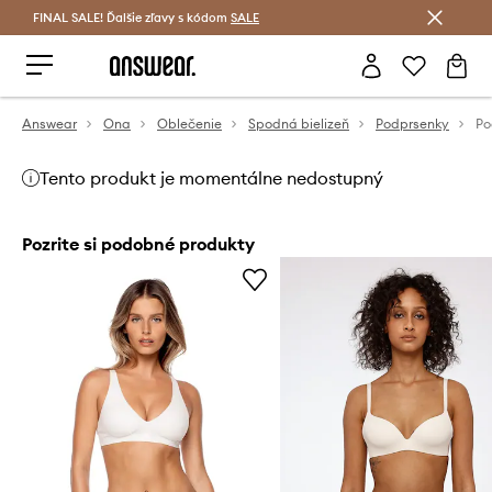
FINAL SALE! Ďalšie zľavy s kódom
Šetrite s Answear Club >
SALE
Answear
Ona
Oblečenie
Spodná bielizeň
Podprsenky
Tento produkt je momentálne nedostupný
Pozrite si podobné produkty