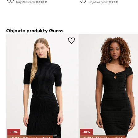
Najnižšia cena:
195,90 €
Najnižšia cena:
97,99 €
Objavte produkty Guess
-10%
-10%