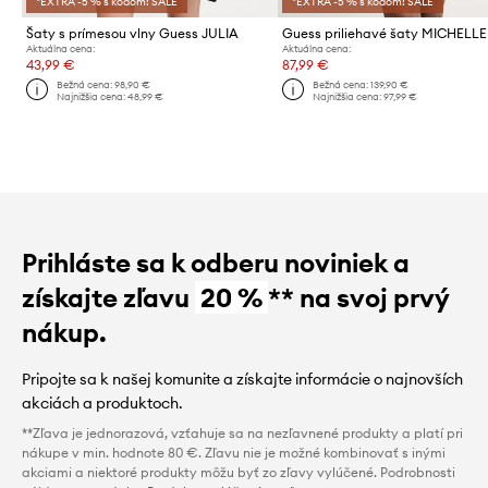
*EXTRA -5 % s kódom: SALE
*EXTRA -5 % s kódom: SALE
Šaty s prímesou vlny Guess JULIA
Guess priliehavé šaty MICHELLE
Aktuálna cena:
Aktuálna cena:
43,99 €
87,99 €
Bežná cena:
98,90 €
Bežná cena:
139,90 €
Najnižšia cena:
48,99 €
Najnižšia cena:
97,99 €
Prihláste sa k odberu noviniek a
získajte zľavu
20 %
** na svoj prvý
nákup.
Pripojte sa k našej komunite a získajte informácie o najnovších
akciách a produktoch.
**Zľava je jednorazová, vzťahuje sa na nezľavnené produkty a platí pri
nákupe v min. hodnote 80 €. Zľavu nie je možné kombinovať s inými
akciami a niektoré produkty môžu byť zo zľavy vylúčené. Podrobnosti