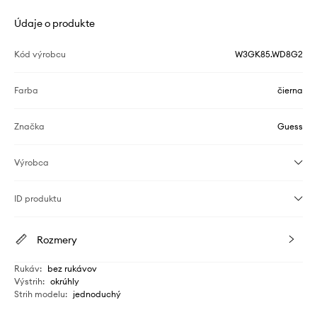
Údaje o produkte
Kód výrobcu
W3GK85.WD8G2
Farba
čierna
Značka
Guess
Výrobca
ID produktu
Rozmery
Rukáv
:
bez rukávov
Výstrih
:
okrúhly
Strih modelu
:
jednoduchý