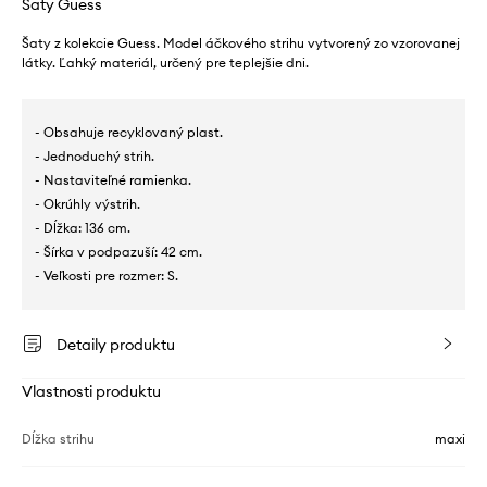
Šaty Guess
Šaty z kolekcie Guess. Model áčkového strihu vytvorený zo vzorovanej
látky. Ľahký materiál, určený pre teplejšie dni.
- Obsahuje recyklovaný plast.
- Jednoduchý strih.
- Nastaviteľné ramienka.
- Okrúhly výstrih.
- Dĺžka: 136 cm.
- Šírka v podpazuší: 42 cm.
- Veľkosti pre rozmer: S.
Detaily produktu
Vlastnosti produktu
Dĺžka strihu
maxi