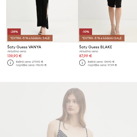
-28%
-10%
*EXTRA -5 % s kódom: SALE
*EXTRA -5 % s kódom: SALE
Šaty Guess VANYA
Šaty Guess BLAKE
Aktuálna cena:
Aktuálna cena:
139,90 €
87,99 €
Bežná cena:
279,90 €
Bežná cena:
139,90 €
Najnižšia cena:
195,90 €
Najnižšia cena:
97,99 €