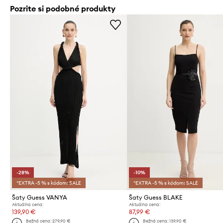
Pozrite si podobné produkty
-28%
-10%
*EXTRA -5 % s kódom: SALE
*EXTRA -5 % s kódom: SALE
Šaty Guess VANYA
Šaty Guess BLAKE
Aktuálna cena:
Aktuálna cena:
139,90 €
87,99 €
Bežná cena:
279,90 €
Bežná cena:
139,90 €