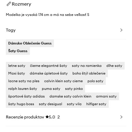
Rozmery
Modelka je vysoká 174 cm a má na sebe veľkosť S
Tagy
Dámske Oblečenie Guess
Šaty Guess
letne saty
čierne elegantné šaty
saty na ramienka
dlhe saty
Maxi šaty
dámske úpletové šaty
boho štýl oblečenie
lacne saty na ples
calvin klein saty cierne
polo saty
ralph lauren šaty
puma saty
saty pinko
športové šaty adidas
damske saty calvin klein
armani saty
šaty hugo boss
saty desigual
saty vila
hilfiger saty
Recenzie produktov
5.0
2