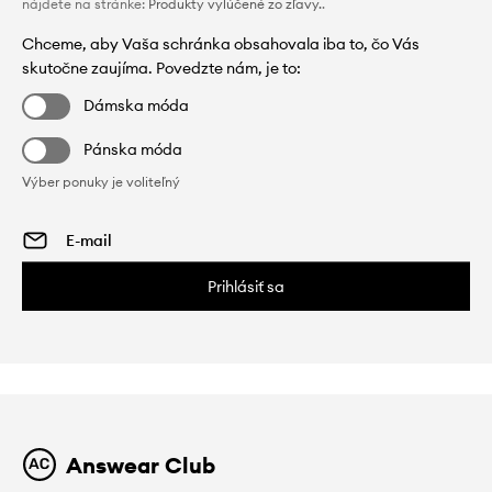
nájdete na stránke:
Produkty vylúčené zo zľavy.
.
Chceme, aby Vaša schránka obsahovala iba to, čo Vás
skutočne zaujíma. Povedzte nám, je to:
Dámska móda
Pánska móda
Výber ponuky je voliteľný
Prihlásiť sa
Answear Club