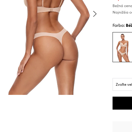
Bežná cena
Najnižšia c
Farba:
b
Zvoľte ve