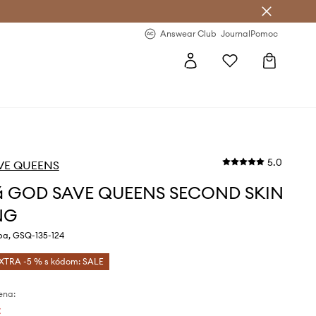
nswear Club >
-20 % na prvý nákup >
Answear Club
Journal
Pomoc
5.0
VE QUEENS
á GOD SAVE QUEENS SECOND SKIN
NG
ba, GSQ-135-124
XTRA -5 % s kódom: SALE
ena:
€