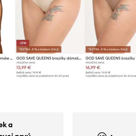
-12%
*EXTRA -5 % s kódom: SALE
*EXTRA -5 % s kódom: SALE
GOD SAVE QUEENS tangá dámske G-STRING
GOD SAVE QUEENS brazilky dámske BRAZILIAN
Aktuálna cena:
Aktuálna cena:
13,99 €
16,99 €
Bežná cena:
19,99 €
Bežná cena:
19,99 €
d
Najnižšia cena za posledných 30 dní pred
Najnižšia cena za posledných 30 dní pr
poskytnutím zľavy:
15,99 €
poskytnutím zľavy:
17,99 €
ek a
 svoj prvý