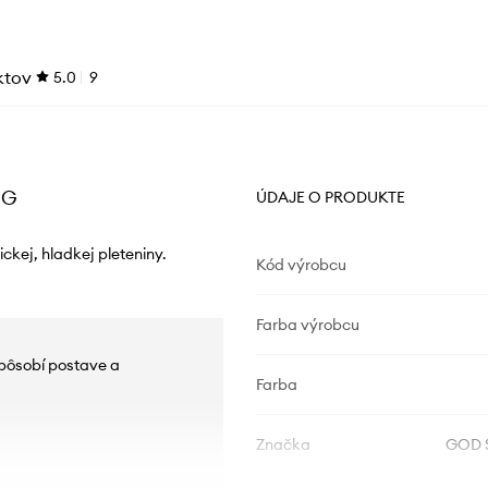
ktov
5.0
9
NG
ÚDAJE O PRODUKTE
kej, hladkej pleteniny.
Kód výrobcu
Farba výrobcu
spôsobí postave a
Farba
Značka
GOD 