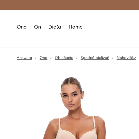
Premium Fashion Benefits >
Bezpla
Ona
On
Dieťa
Home
Answear
Ona
Oblečenie
Spodná bielizeň
Nohavičky