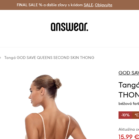
tná doprava od 60 € >
FINAL SALE % a ďalšie zľavy s kódom
Doručenie aj do 24 h >
SALE
.
Objavujte
Šetrite s A
Tangá GOD SAVE QUEENS SECOND SKIN THONG
GOD SA
Tang
THO
béžová far
-10%
*E
Aktuálna c
15,99 