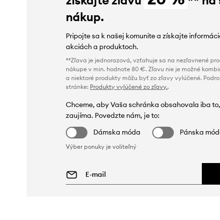
nákup.
Pripojte sa k našej komunite a získajte informác
akciách a produktoch.
**Zľava je jednorazová, vzťahuje sa na nezľavnené prod
nákupe v min. hodnote 80 €. Zľavu nie je možné kombi
a niektoré produkty môžu byť zo zľavy vylúčené. Podr
stránke:
Produkty vylúčené zo zľavy.
.
Chceme, aby Vaša schránka obsahovala iba to,
zaujíma. Povedzte nám, je to:
Dámska móda
Pánska mó
Výber ponuky je voliteľný