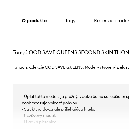
O produkte
Tagy
Recenzie produ
Tangá GOD SAVE QUEENS SECOND SKIN THO
Tangá z kolekcie GOD SAVE QUEENS. Model vytvorený z elastic
- Úplet tohto modelu je pružný, vďaka čomu sa lepšie pri
neobmedzuje voľnosť pohybu.
- Štruktúra dokonale priliehajúca k telu.
- Bezšvový model.
- Hladká pletenina.