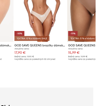
-10%
-11%
*EXTRA -5 % s kódom: SALE
*EXTRA -5 % s kódom: SALE
GOD SAVE QUEENS brazilky dámske SECOND SKIN PANTY CHEEKY
GOD SAVE QUEENS brazilky dámske SECOND SKIN PANTY CHEEKY
Aktuálna cena:
Aktuálna cena:
17,90 €
15,99 €
Bežná cena:
19,90 €
Bežná cena:
19,99 €
ed
Najnižšia cena za posledných 30 dní pred
Najnižšia cena za posledných 30 dní 
poskytnutím zľavy:
19,90 €
poskytnutím zľavy:
17,99 €