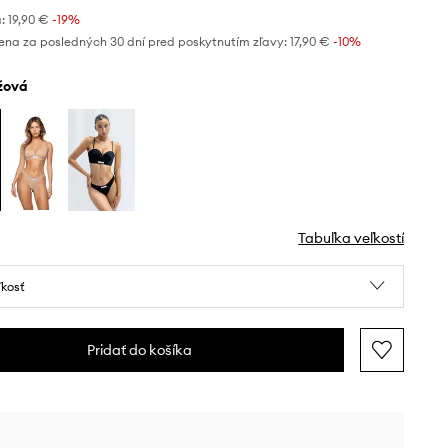
:
19,90 €
-19%
ena za posledných 30 dní pred poskytnutím zľavy:
17,90 €
 -10%
éžová
Tabuľka veľkostí
ľkosť
Pridať do košíka