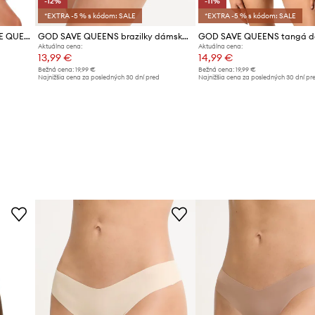
-12%
-11%
*EXTRA -5 % s kódom: SALE
*EXTRA -5 % s kódom: SALE
Brazílske nohavičky GOD SAVE QUEENS ALIZEE BRAZILIAN
GOD SAVE QUEENS brazilky dámske BRAZILIAN
Aktuálna cena:
Aktuálna cena:
13,99 €
14,99 €
Bežná cena:
19,99 €
Bežná cena:
19,99 €
d
Najnižšia cena za posledných 30 dní pred
Najnižšia cena za posledných 30 dní pr
poskytnutím zľavy:
15,99 €
poskytnutím zľavy:
16,99 €