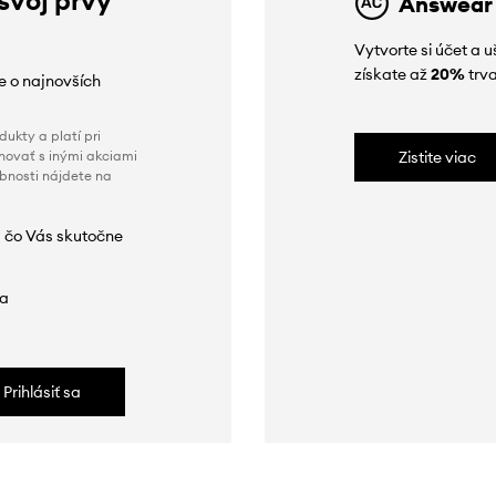
Answear
Vytvorte si účet a 
získate až
20%
trva
ie o najnovších
ukty a platí pri
novať s inými akciami
Zistite viac
obnosti nájdete na
 čo Vás skutočne
da
Prihlásiť sa