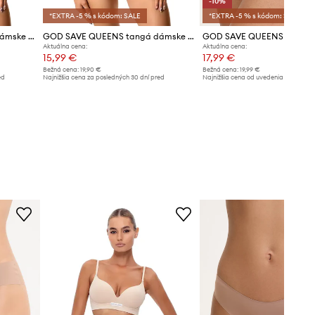
-10%
*EXTRA -5 % s kódom: SALE
*EXTRA -5 % s kódom: SALE
GOD SAVE QUEENS tangá dámske G-STRING
GOD SAVE QUEENS tangá dámske G-STRING
Aktuálna cena:
Aktuálna cena:
15,99 €
17,99 €
Bežná cena:
19,90 €
Bežná cena:
19,99 €
ed
Najnižšia cena za posledných 30 dní pred
Najnižšia cena od uvedenia do predaj
poskytnutím zľavy:
16,99 €