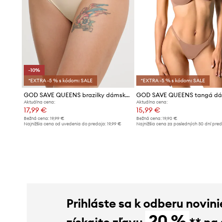
-10%
*EXTRA -5 % s kódom: SALE
*EXTRA -5 % s kódom: SALE
GOD SAVE QUEENS brazilky dámske SECOND SKIN PANTY CHEEKY
Aktuálna cena:
Aktuálna cena:
17,99 €
15,99 €
Bežná cena:
19,99 €
Bežná cena:
19,90 €
Najnižšia cena od uvedenia do predaja:
19,99 €
Najnižšia cena za posledných 30 dní pre
poskytnutím zľavy:
16,99 €
Prihláste sa k odberu novini
20 %
získajte zľavu
** na