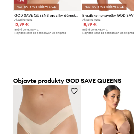
-12%
*EXTRA -5 % s kódom: SALE
*EXTRA -5 % s kódom: SALE
GOD SAVE QUEENS brazilky dámske BRAZILIAN
Aktuálna cena:
Aktuálna cena:
13,99 €
18,99 €
Bežná cena:
19,99 €
Bežná cena:
46,99 €
Najnižšia cena za posledných 30 dní pred
Najnižšia cena za posledných 30 dní pre
poskytnutím zľavy:
15,99 €
poskytnutím zľavy:
19,99 €
Objavte produkty GOD SAVE QUEENS