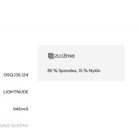
ZLOŽENIE
85 % Spandex, 15 % Nylón
GSQ.135.124
LIGHTNUDE
béžová
SAVE QUEENS