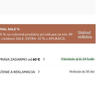
INAL SALE %
Stiahnuť
-5 % na vybrané produkty pri nákupe za min. 89
aplikáciu
 s kódom: SALE. EXTRA -10 % v APLIKÁCII.
PRAVA ZADARMO od
60 €
Odoslanie aj do 24 hodín
TENIE A REKLAMÁCIA
Vrátenie do 30 dní