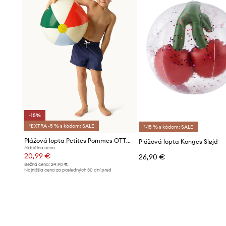
-15%
*EXTRA -5 % s kódom: SALE
*-15 % s kódom: SALE
Plážová lopta Petites Pommes OTTO BEACH BALL
Plážová lopta Konges Sløjd
Aktuálna cena:
20,99 €
26,90 €
Bežná cena:
24,90 €
Najnižšia cena za posledných 30 dní pred
poskytnutím zľavy:
24,90 €