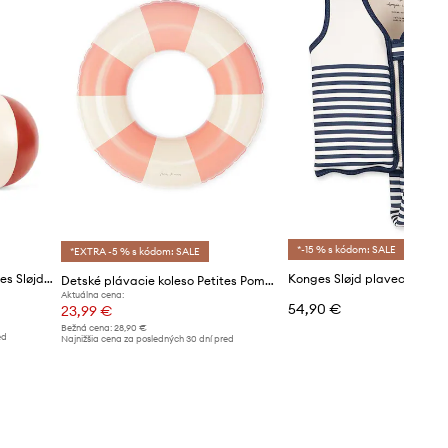
*-15 % s kódom: SALE
*EXTRA -5 % s kódom: SALE
Detské plávacie koleso Konges Sløjd SWIM RING AND BEACH BALL SET
Detské plávacie koleso Petites Pommes ANNA 60CM
Aktuálna cena:
54,90 €
23,99 €
Bežná cena:
28,90 €
ed
Najnižšia cena za posledných 30 dní pred
poskytnutím zľavy:
25,99 €