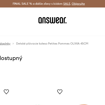
tná doprava od 60 € >
FINAL SALE % a ďalšie zľavy s kódom
Doručenie aj do 24 h >
SALE
.
Objavujte
Šetrite s A
 doplnky
Detské plávacie koleso Petites Pommes OLIVIA 45CM
dostupný