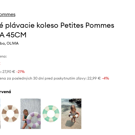
 Pommes
é plávacie koleso Petites Pommes
IA 45CM
rba, OLIVIA
ena:
€
:
27,90 €
-21%
ena za posledných 30 dní pred poskytnutím zľavy:
22,99 €
 -4%
ervená