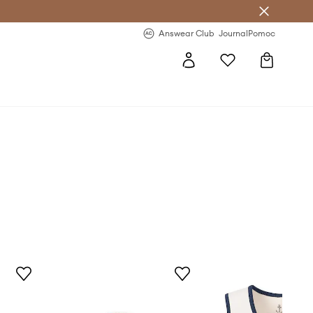
nswear Club >
-20 % na prvý nákup >
Answear Club
Journal
Pomoc