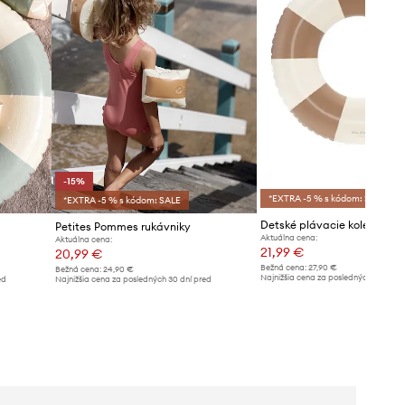
-15%
*EXTRA -5 % s kódom: SALE
*EXTRA -5 % s kódom: SALE
Petites Pommes rukávniky
Aktuálna cena:
Aktuálna cena:
21,99 €
20,99 €
Bežná cena:
27,90 €
Bežná cena:
24,90 €
Najnižšia cena za posledných 30 dní 
ed
Najnižšia cena za posledných 30 dní pred
poskytnutím zľavy:
22,99 €
poskytnutím zľavy:
24,90 €