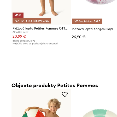
-15%
*EXTRA -5 % s kódom: SALE
*-15 % s kódom: SALE
Plážová lopta Petites Pommes OTTO BEACH BALL
Plážová lopta Konges Sløjd
Aktuálna cena:
20,99 €
26,90 €
Bežná cena:
24,90 €
Najnižšia cena za posledných 30 dní pred
poskytnutím zľavy:
24,90 €
Objavte produkty Petites Pommes