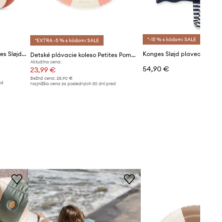
*-15 % s kódom: SALE
*EXTRA -5 % s kódom: SALE
Detské plávacie koleso Konges Sløjd SWIM RING AND BEACH BALL SET
Detské plávacie koleso Petites Pommes ANNA 60CM
Aktuálna cena:
54,90 €
23,99 €
Bežná cena:
28,90 €
ed
Najnižšia cena za posledných 30 dní pred
poskytnutím zľavy:
25,99 €