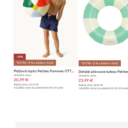
-15%
*EXTRA -5 % s kódom: SALE
*EXTRA -5 % s kódom: SALE
Plážová lopta Petites Pommes OTTO BEACH BALL
Aktuálna cena:
Aktuálna cena:
20,99 €
23,99 €
Bežná cena:
24,90 €
Bežná cena:
28,90 €
Najnižšia cena za posledných 30 dní pred
Najnižšia cena za posledných 30 dní pre
poskytnutím zľavy:
24,90 €
poskytnutím zľavy:
25,99 €