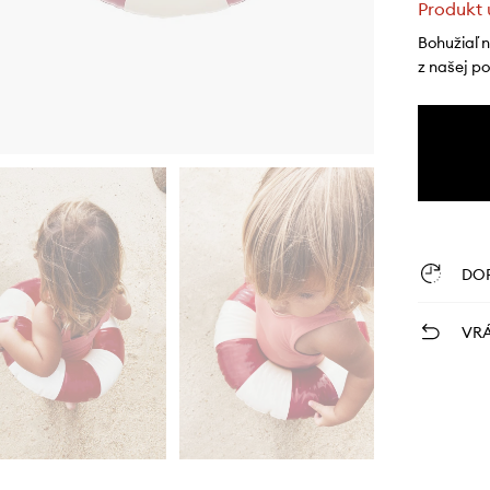
Produkt 
Bohužiaľ 
z našej p
DO
VRÁ