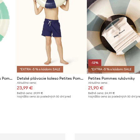
-12%
*EXTRA -5 % s kódom: SALE
*EXTRA -5 % s kódom: SALE
Detské plávacie koleso Petites Pommes ANNA 60CM
Detské plávacie koleso Petites Pommes ANNA 60CM
Petites Pommes rukávniky
Aktuálna cena:
Aktuálna cena:
23,99 €
21,90 €
Bežná cena:
29,99 €
Bežná cena:
24,99 €
d
Najnižšia cena za posledných 30 dní pred
Najnižšia cena za posledných 30 dní pr
poskytnutím zľavy:
25,99 €
poskytnutím zľavy:
24,99 €