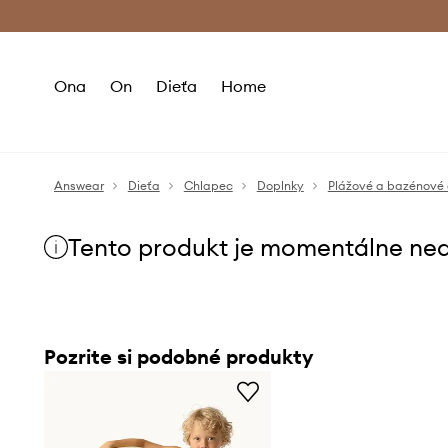
Premium Fashion Benefits >
Bezpla
Ona
On
Dieťa
Home
Answear
Dieťa
Chlapec
Doplnky
Plážové a bazénové
Tento produkt je momentálne ne
Pozrite si podobné produkty