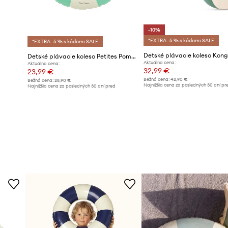
-10%
*EXTRA -5 % s kódom: SALE
*EXTRA -5 % s kódom: SALE
Detské plávacie koleso Petites Pommes ANNA 60CM
Aktuálna cena:
Aktuálna cena:
32,99 €
23,99 €
Bežná cena:
42,90 €
Bežná cena:
28,90 €
Najnižšia cena za posledných 30 dní pr
Najnižšia cena za posledných 30 dní pred
poskytnutím zľavy:
36,99 €
poskytnutím zľavy:
25,99 €