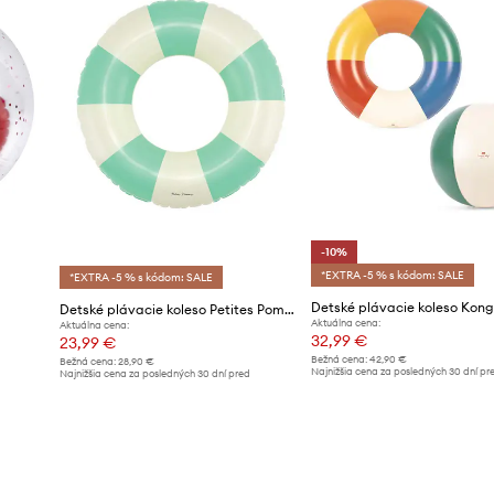
-10%
*EXTRA -5 % s kódom: SALE
*EXTRA -5 % s kódom: SALE
Detské plávacie koleso Petites Pommes ANNA 60CM
Aktuálna cena:
Aktuálna cena:
32,99 €
23,99 €
Bežná cena:
42,90 €
Bežná cena:
28,90 €
Najnižšia cena za posledných 30 dní pr
Najnižšia cena za posledných 30 dní pred
poskytnutím zľavy:
36,99 €
poskytnutím zľavy:
25,99 €