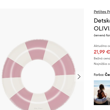
Petites
Detsk
OLIV
červená fa
Aktuálna c
21,99 
Bežná cena
Najnižšia c
Farba:
č