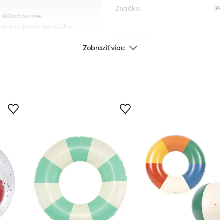
Značka
P
é skladovanie.
čná v prípade menšieho
ID produktu
Zobraziť viac
lnečnému žiareniu.
tie.