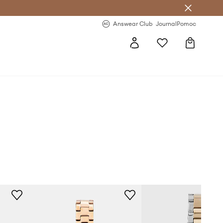
nswear Club >
-20 % na prvý nákup >
Answear Club
Journal
Pomoc