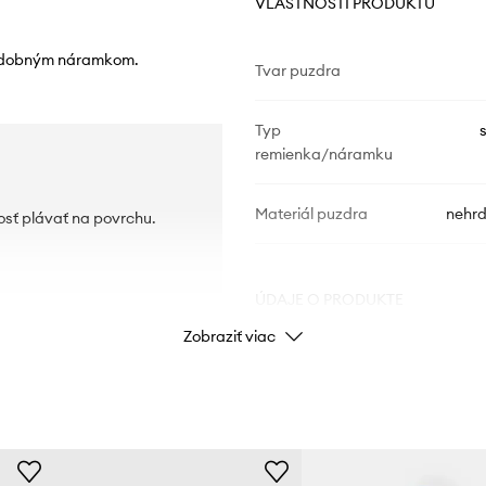
VLASTNOSTI PRODUKTU
 ozdobným náramkom.
Tvar puzdra
Typ
remienka/náramku
Materiál puzdra
nehrd
osť plávať na povrchu.
ÚDAJE O PRODUKTE
Zobraziť viac
Kód výrobcu
Farba