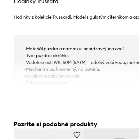
Hodinky Trussardi
Hodinky z kolekcie Trussardi. Model s guľatým ciferníkom a
- Materiál puzdra a náramku: nehrdzavejúca oceľ.
- Tvar puzdra: okrúhle.
- Vodotesnosť: WR. 50M (5ATM) – odolný voči vode, možn
- Mechanizmus: kremenný, na batériu.
- Originálne zabalený model.
- Šírka opaska: 12 mm.
- Priemer puzdra: 30 mm.
- Výška puzdra: 7 mm.
Pozrite si podobné produkty