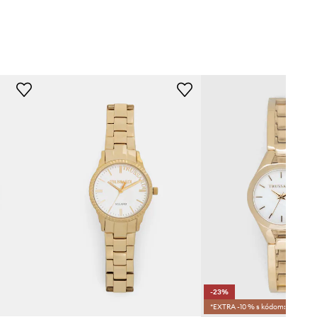
-23%
*EXTRA -10 % s kódom:SALE