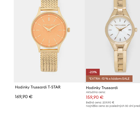
-23%
*EXTRA -10 % s kódom:SALE
Hodinky Trussardi T-STAR
Hodinky Trussardi
Aktuálna cena:
169,90 €
159,90 €
Bežná cena:
209,90 €
Najnižšia cena za posledných 30 dní pre
poskytnutím zľavy:
209,90 €