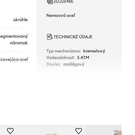
ZLOŽENIE
Nerezová oceľ
ukrúhle
segmentovaný
TECHNICKÉ ÚDAJE
náramok
Typ mechanizmu
:
kremeňový
Vodeodolnosť
:
5 ATM
zavejúca oceľ
Displej
:
análógový
R2453164506
zlatá