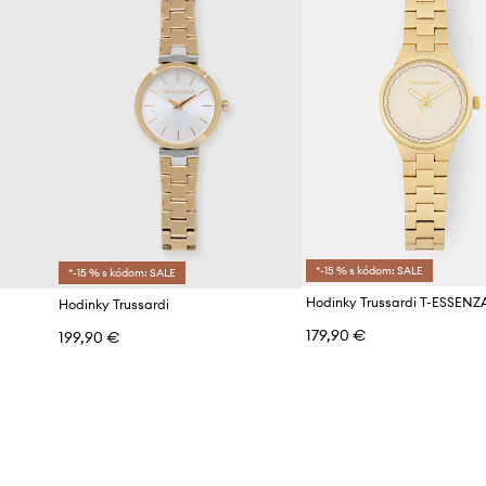
*-15 % s kódom: SALE
*-15 % s kódom: SALE
Hodinky Trussardi T-ESSENZ
Hodinky Trussardi
179,90 €
199,90 €
d