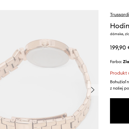
Trussard
Hodin
dámske, zl
199,90
Farba:
zl
Produkt 
Bohužiaľ 
z našej p