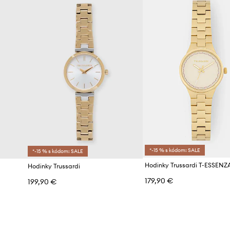
Značka
ID produktu
*-15 % s kódom: SALE
*-15 % s kódom: SALE
Hodinky Trussardi T-ESSENZ
Hodinky Trussardi
179,90 €
199,90 €
d