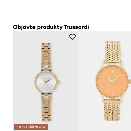
Objavte produkty Trussardi
*-15 % s kódom: SALE