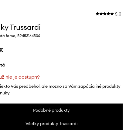
5.0
i
ky Trussardi
atá farba, R2453164506
 €
atá
už nie je dostupný
niekto Vás predbehol, ale možno sa Vám zapáčia iné produkty
onuky.
Podobné produkty
Všetky produkty Trussardi