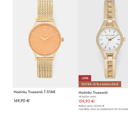
-23%
*EXTRA -10 % s kódom:SALE
Hodinky Trussardi T-STAR
Hodinky Trussardi
Aktuálna cena:
169,90 €
159,90 €
Bežná cena:
209,90 €
Najnižšia cena za posledných 30 dní pre
poskytnutím zľavy:
209,90 €