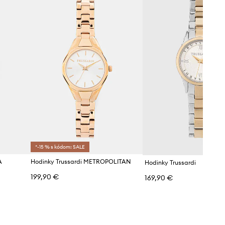
Trussardi
*-15 % s kódom: SALE
A
Hodinky Trussardi METROPOLITAN
Hodinky Trussardi
199,90 €
169,90 €