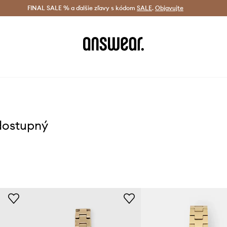
tná doprava od 60 € >
FINAL SALE % a ďalšie zľavy s kódom
Doručenie aj do 24 h >
SALE
.
Objavujte
Šetrite s A
dostupný