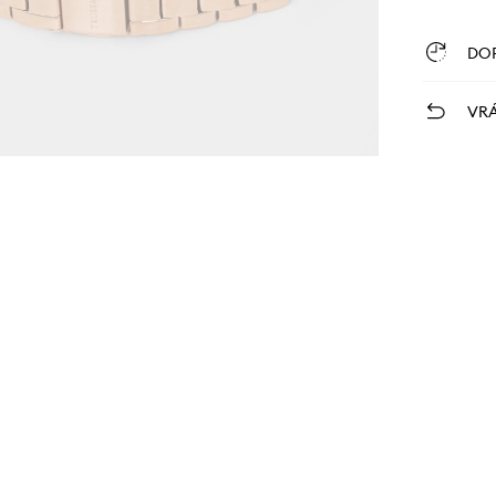
DO
VRÁ