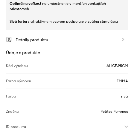
Optimálna veľkosť
na umiestnenie v menších vonkajších
priestoroch
Sivá farba
s atraktívnym vzorom podporuje vizuálnu stimuláciu
Detaily produktu
Údaje o produkte
Kód výrobcu
ALICE.95CM
Farba výrobcu
EMMA
Farba
sivá
Značka
Petites Pommes
ID produktu