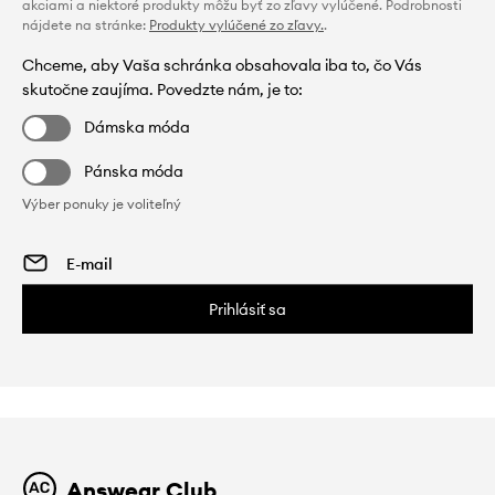
akciami a niektoré produkty môžu byť zo zľavy vylúčené. Podrobnosti
nájdete na stránke:
Produkty vylúčené zo zľavy.
.
Chceme, aby Vaša schránka obsahovala iba to, čo Vás
skutočne zaujíma. Povedzte nám, je to:
Dámska móda
Pánska móda
Výber ponuky je voliteľný
Prihlásiť sa
Answear Club