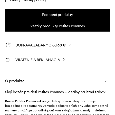
produkty z našej ponuky.
Podobné produkty
Všetky produkty Petites Pommes
DOPRAVA ZADARMO od
60 €
VRÁTENIE A REKLAMÁCIA
O produkte
Sivý bazén pre deti Petites Pommes – ideálny na letnú zábavu
Bazén Petites Pommes Alice
je detský bazén, ktorý podporuje
bezpečnú a radostnú hru vo vode počas teplých dní. Jeho kompaktné
rozmery umožňujú pohodlné používanie dojčatami a malými deťmi a
zároveň uľahčujú jeho umiestnenie aj v menších vonkajších priestoroch.