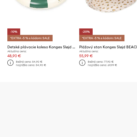
-10%
-20%
*EXTRA -5 % s kódom: SALE
*EXTRA -5 % s kódom: SALE
Detské plávacie koleso Konges Sløjd BABY WATER RING
Aktuálna cena:
Aktuálna cena:
48,90 €
55,99 €
Bežná cena:
54,90 €
Bežná cena:
77,90 €
Najnižšia cena:
54,90 €
Najnižšia cena:
69,99 €