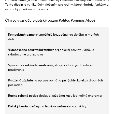
Tento dizajn je vynikajúcim riešením pre rodiny, ktoré hľadajú funkčný a
estetický prvok na letný relax.
Čím sa vyznačuje detský bazén Petites Pommes Alice?
Kompaktné rozmery
umožňujú bezpečnú hru dojčiat a malých
detí
Viacnásobne použiteľná taška
z organickej bavlny uľahčuje
skladovanie a prepravu
Vyrobený z
odolného materiálu
, ktorý podporuje dlhodobé
používanie
Priložená
záplata na opravu
pomáha pri rýchlej korekcii drobných
poškodení
Ručne robená potlač
dodáva každému kusu jedinečný charakter
Detský bazén
ideálny na letné osvieženie a vodné hry