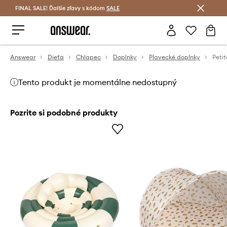
FINAL SALE! Ďalšie zľavy s kódom
Šetrite s Answear Club >
SALE
Answear
Dieťa
Chlapec
Doplnky
Plavecké doplnky
Tento produkt je momentálne nedostupný
Pozrite si podobné produkty