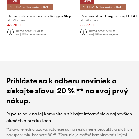
-10%
-20%
*EXTRA -5 % s kódom: SALE
*EXTRA -5 % s kódom: SALE
Detské plávacie koleso Konges Sløjd BABY WATER RING
Aktuálna cena:
Aktuálna cena:
48,90 €
55,99 €
Bežná cena:
54,90 €
Bežná cena:
77,90 €
Najnižšia cena:
54,90 €
Najnižšia cena:
69,99 €
Prihláste sa k odberu noviniek a
získajte zľavu
20 %
** na svoj prvý
nákup.
Pripojte sa k našej komunite a získajte informácie o najnovších
akciách a produktoch.
**Zľava je jednorazová, vzťahuje sa na nezľavnené produkty a platí pri
nákupe v min. hodnote 80 €. Zľavu nie je možné kombinovať s inými