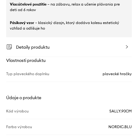
Viacúčelové použitie
– na zábavu, relax a učenie plávania pre
deti od 6 rokov
Pásikavý vzor
– klasický dizajn, ktorý dodáva kolesu estetický
vzhľad a odlišuje ho
Detaily produktu
Vlastnosti produktu
Typ plaveckého doplnku
plavecké hračky
Údaje o produkte
Kód výrobcu
SALLY.90CM
Farba výrobcu
NORDIC.BLU