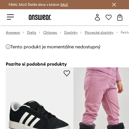
FINAL SALE! Ďalšie zľavy s kódom
Šetrite s Answear Club >
SALE
Answear
Dieťa
Chlapec
Doplnky
Plavecké doplnky
Peti
Tento produkt je momentálne nedostupný
Pozrite si podobné produkty