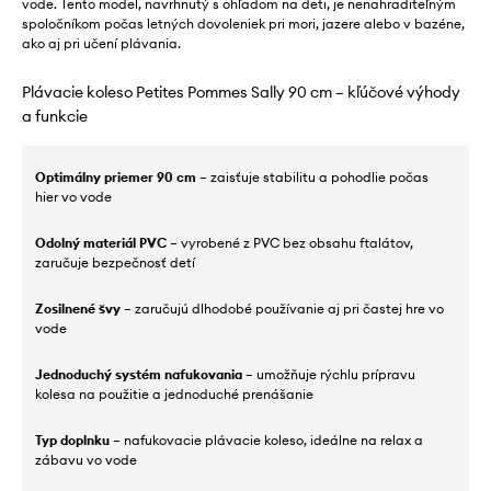
vode. Tento model, navrhnutý s ohľadom na deti, je nenahraditeľným
spoločníkom počas letných dovoleniek pri mori, jazere alebo v bazéne,
ako aj pri učení plávania.
Plávacie koleso Petites Pommes Sally 90 cm – kľúčové výhody
a funkcie
Optimálny priemer 90 cm
– zaisťuje stabilitu a pohodlie počas
hier vo vode
Odolný materiál PVC
– vyrobené z PVC bez obsahu ftalátov,
zaručuje bezpečnosť detí
Zosilnené švy
– zaručujú dlhodobé používanie aj pri častej hre vo
vode
Jednoduchý systém nafukovania
– umožňuje rýchlu prípravu
kolesa na použitie a jednoduché prenášanie
Typ doplnku
– nafukovacie plávacie koleso, ideálne na relax a
zábavu vo vode