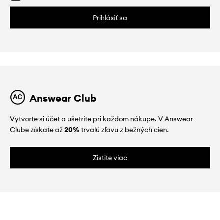
Prihlásiť sa
Answear Club
Vytvorte si účet a ušetrite pri každom nákupe. V Answear
Clube získate až
20%
trvalú zľavu z bežných cien.
Zistite viac