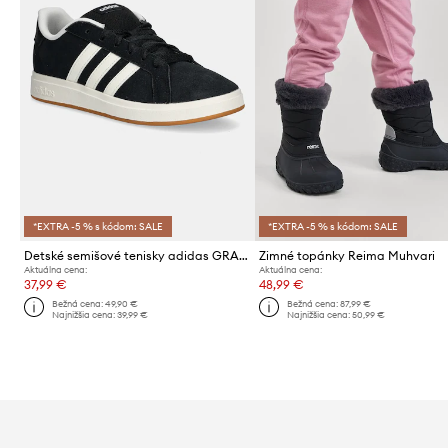
*EXTRA -5 % s kódom: SALE
*EXTRA -5 % s kódom: SALE
Detské semišové tenisky adidas GRAND COURT 00s
Zimné topánky Reima Muhvari
Aktuálna cena:
Aktuálna cena:
37,99 €
48,99 €
Bežná cena:
49,90 €
Bežná cena:
87,99 €
Najnižšia cena:
39,99 €
Najnižšia cena:
50,99 €