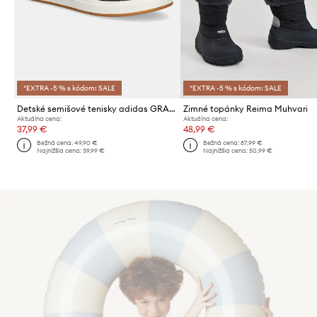
*EXTRA -5 % s kódom: SALE
*EXTRA -5 % s kódom: SALE
Detské semišové tenisky adidas GRAND COURT 00s
Zimné topánky Reima Muhvari
Aktuálna cena:
Aktuálna cena:
37,99 €
48,99 €
Bežná cena:
49,90 €
Bežná cena:
87,99 €
Najnižšia cena:
39,99 €
Najnižšia cena:
50,99 €