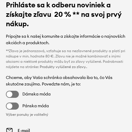
Prihláste sa k odberu noviniek a
získajte zľavu
20 %
** na svoj prvý
nákup.
Pripojte sa k našej komunite a získajte informácie o najnovších
akciách a produktoch.
**Zľava je jednorazová, vzťahuje sa na nezľavnené produkty a platí pri
nákupe v min. hodnote 80 €. Zľavu nie je možné kombinovať s inými
akciami a niektoré produkty môžu byť zo zľavy vylúčené. Podrobnosti
nájdete na stránke:
Produkty vylúčené zo zľavy.
.
Chceme, aby Vaša schránka obsahovala iba to, čo Vás
skutočne zaujíma. Povedzte nám, je to:
Dámska móda
Pánska móda
Výber ponuky je voliteľný