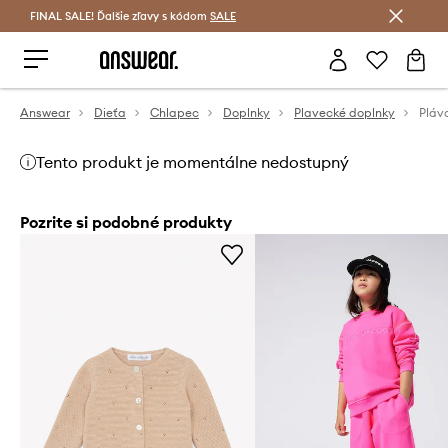
FINAL SALE! Ďalšie zľavy s kódom
Šetrite s Answear Club >
SALE
Answear
Dieťa
Chlapec
Doplnky
Plavecké doplnky
Tento produkt je momentálne nedostupný
Pozrite si podobné produkty