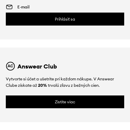
Prihlásiť sa
Answear Club
Vytvorte si účet a ušetrite pri každom nákupe. V Answear
Clube získate až
20%
trvalú zľavu z bežných cien.
Zistite viac