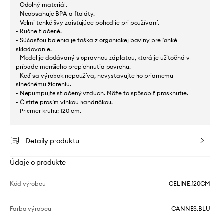
- Odolný materiál.
- Neobsahuje BPA a ftaláty.
- Veľmi tenké švy zaisťujúce pohodlie pri používaní.
- Ručne tlačené.
- Súčasťou balenia je taška z organickej bavlny pre ľahké
skladovanie.
- Model je dodávaný s opravnou záplatou, ktorá je užitočná v
prípade menšieho prepichnutia povrchu.
- Keď sa výrobok nepoužíva, nevystavujte ho priamemu
slnečnému žiareniu.
- Nepumpujte stlačený vzduch. Môže to spôsobiť prasknutie.
- Čistite prosím vlhkou handričkou.
- Priemer kruhu: 120 cm.
Detaily produktu
Údaje o produkte
Kód výrobcu
CELINE.120CM
Farba výrobcu
CANNES.BLU