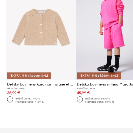
*EXTRA -5 % s kódom: SALE
*EXTRA -5 % s kódom: SALE
Detský bavlnený kardigan Tartine et Chocolat
Detská bavlnená mikina Marc J
Aktuálna cena:
Aktuálna cena:
38,99 €
45,99 €
Bežná cena:
79,90 €
Bežná cena:
88,90 €
Najnižšia cena:
41,99 €
Najnižšia cena:
48,99 €