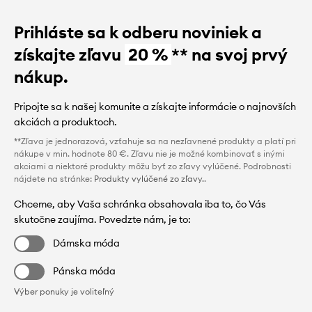
Prihláste sa k odberu noviniek a
získajte zľavu
20 %
** na svoj prvý
nákup.
Pripojte sa k našej komunite a získajte informácie o najnovších
akciách a produktoch.
**Zľava je jednorazová, vzťahuje sa na nezľavnené produkty a platí pri
nákupe v min. hodnote 80 €. Zľavu nie je možné kombinovať s inými
akciami a niektoré produkty môžu byť zo zľavy vylúčené. Podrobnosti
nájdete na stránke:
Produkty vylúčené zo zľavy.
.
Chceme, aby Vaša schránka obsahovala iba to, čo Vás
skutočne zaujíma. Povedzte nám, je to:
Dámska móda
Pánska móda
Výber ponuky je voliteľný