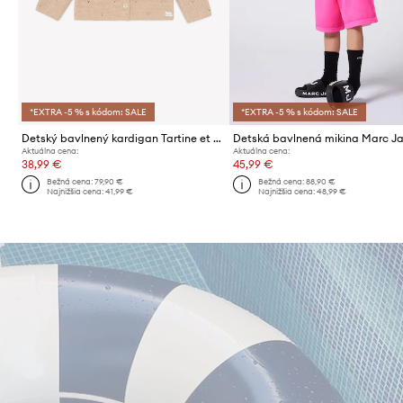
*EXTRA -5 % s kódom: SALE
*EXTRA -5 % s kódom: SALE
Detský bavlnený kardigan Tartine et Chocolat
Detská bavlnená mikina Marc J
Aktuálna cena:
Aktuálna cena:
38,99 €
45,99 €
Bežná cena:
79,90 €
Bežná cena:
88,90 €
Najnižšia cena:
41,99 €
Najnižšia cena:
48,99 €