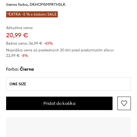
čierna farba, DKHCP15MPRTHSLK
*EXTRA -5 % s kódom: SALE
Aktuálna cena:
20,99 €
Bežná cena:
36,99 €
-43%
Najnižšia cena za posledných 30 dní pred poskytnutím zľavy:
22,99 €
 -8%
Farba:
čierna
ONE SIZE
Pridať do košíka