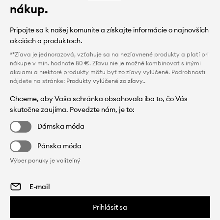
nákup.
Pripojte sa k našej komunite a získajte informácie o najnovších
akciách a produktoch.
**Zľava je jednorazová, vzťahuje sa na nezľavnené produkty a platí pri
nákupe v min. hodnote 80 €. Zľavu nie je možné kombinovať s inými
akciami a niektoré produkty môžu byť zo zľavy vylúčené. Podrobnosti
nájdete na stránke:
Produkty vylúčené zo zľavy.
.
Chceme, aby Vaša schránka obsahovala iba to, čo Vás
skutočne zaujíma. Povedzte nám, je to:
Dámska móda
Pánska móda
Výber ponuky je voliteľný
Prihlásiť sa