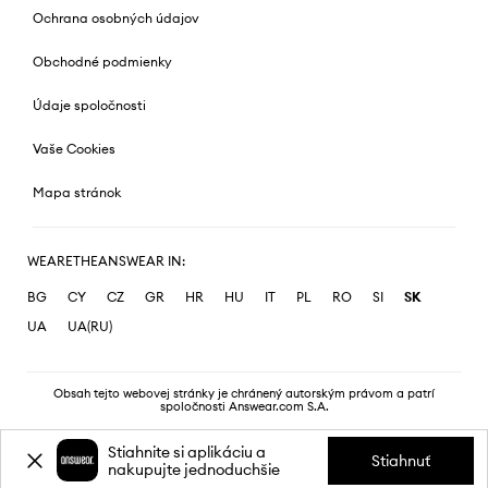
Ochrana osobných údajov
Obchodné podmienky
Údaje spoločnosti
Vaše Cookies
Mapa stránok
WEARETHEANSWEAR IN:
BG
CY
CZ
GR
HR
HU
IT
PL
RO
SI
SK
UA
UA(RU)
Obsah tejto webovej stránky je chránený autorským právom a patrí
spoločnosti Answear.com S.A.
Stiahnite si aplikáciu a
Stiahnuť
nakupujte jednoduchšie