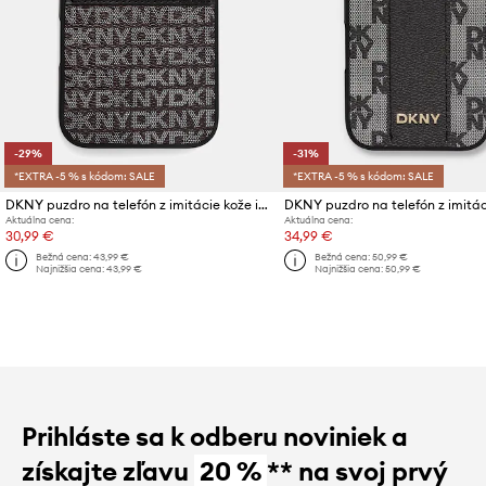
-29%
-31%
*EXTRA -5 % s kódom: SALE
*EXTRA -5 % s kódom: SALE
DKNY puzdro na telefón z imitácie kože iPhone 16 Pro Max
Aktuálna cena:
Aktuálna cena:
30,99 €
34,99 €
Bežná cena:
43,99 €
Bežná cena:
50,99 €
Najnižšia cena:
43,99 €
Najnižšia cena:
50,99 €
Prihláste sa k odberu noviniek a
získajte zľavu
20 %
** na svoj prvý