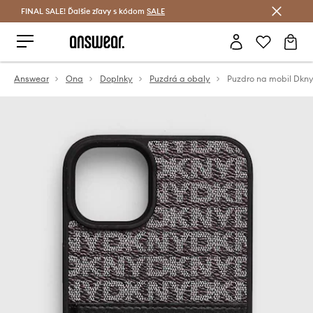
FINAL SALE! Ďalšie zľavy s kódom
Šetrite s Answear Club >
SALE
Answear
Ona
Doplnky
Puzdrá a obaly