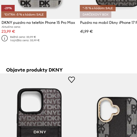
-29%
*-15 % s kódom: SALE
*EXTRA -5 % s kódom: SALE
DARČEKOVÝ BOX
DKNY puzdro na telefón Phone 15 Pro Max
Puzdro na mobil Dkny iPhone 17 
Aktuálna cena:
23,99 €
41,99 €
Bežná cena:
33,99 €
Najnižšia cena:
33,99 €
Objavte produkty DKNY