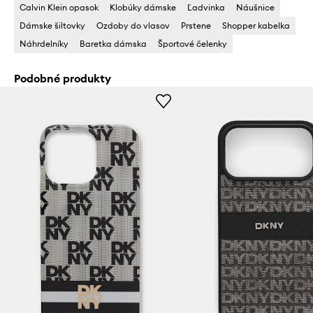
Calvin Klein opasok
Klobúky dámske
Ľadvinka
Náušnice
Dámske šiltovky
Ozdoby do vlasov
Prstene
Shopper kabelka
Náhrdelníky
Baretka dámska
Športové čelenky
Podobné produkty