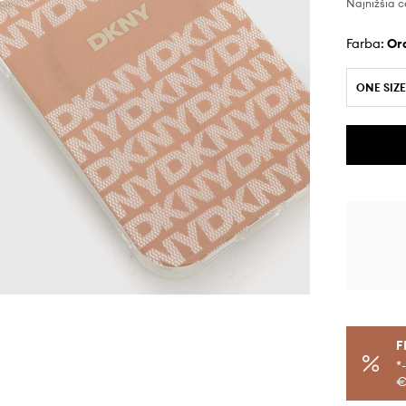
Najnižšia c
Farba:
o
ONE SIZE
F
*
€