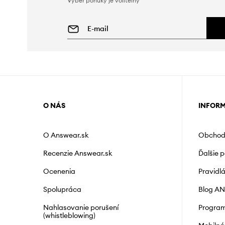
Výber ponuky je voliteľný
O NÁS
INFOR
O Answear.sk
Obchod
Recenzie Answear.sk
Ďalšie 
Ocenenia
Pravidl
Spolupráca
Blog A
Nahlasovanie porušení
Program
(whistleblowing)