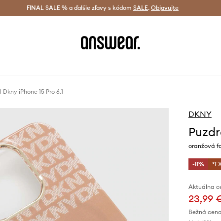
tná doprava od 60 € >
FINAL SALE % a ďalšie zľavy s kódom
Doručenie aj do 24 h >
SALE
.
Objavujte
Šetrite s A
 Dkny iPhone 15 Pro 6.1
DKNY
Puzdr
oranžová 
-11%
*E
Aktuálna c
23,99 
Bežná cena