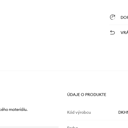
DO
VRÁ
ÚDAJE O PRODUKTE
kého materiálu.
Kód výrobcu
DKH