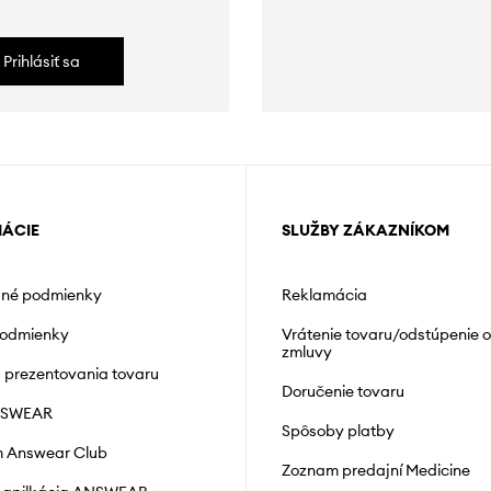
Prihlásiť sa
MÁCIE
SLUŽBY ZÁKAZNÍKOM
né podmienky
Reklamácia
podmienky
Vrátenie tovaru/odstúpenie 
zmluvy
á prezentovania tovaru
Doručenie tovaru
NSWEAR
Spôsoby platby
 Answear Club
Zoznam predajní Medicine