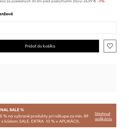
ena za posledných 30 dní pred poskytnutím zľavy:
26,99 €
 -11%
ranžová
Pridať do košíka
INAL SALE %
Stiahnuť
-5 % na vybrané produkty pri nákupe za min. 89
aplikáciu
 s kódom: SALE. EXTRA -10 % v APLIKÁCII.