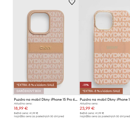
*EXTRA -5 % s kódom: SALE
-11%
DARČEKOVÝ BOX
*EXTRA -5 % s kódom: SALE
Puzdro na mobil Dkny iPhone 15 Pro 6.1
Aktuálna cena:
Aktuálna cena:
18,99 €
23,99 €
Bežná cena:
41,99 €
Bežná cena:
41,99 €
Najnižšia cena za posledných 30 dní pred
Najnižšia cena za posledných 30 dní pre
poskytnutím zľavy:
20,99 €
poskytnutím zľavy:
26,99 €