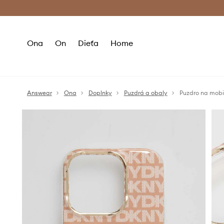
Premium Fashion Benefits >
Bezpla
Ona
On
Dieťa
Home
Answear
Ona
Doplnky
Puzdrá a obaly
Puzdro na mobil