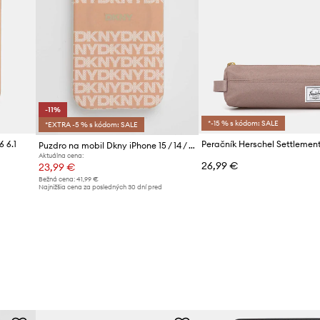
-11%
*-15 % s kódom: SALE
*EXTRA -5 % s kódom: SALE
 6.1
Peračník Herschel Settlemen
Puzdro na mobil Dkny iPhone 15 / 14 / 13 6.1
Aktuálna cena:
26,99 €
23,99 €
Bežná cena:
41,99 €
d
Najnižšia cena za posledných 30 dní pred
poskytnutím zľavy:
26,99 €