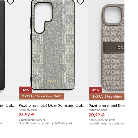
-12%
-19%
*EXTRA -5 % s kódom: SALE
*EXTRA -5 % s kódom: SALE
Puzdro na mobil Dkny Samsung Galaxy S25 Ultra
Puzdro na mobil Dkny Samsung Galaxy S25
Aktuálna cena:
Aktuálna cena:
26,99 €
20,99 €
Bežná cena:
43,90 €
Bežná cena:
36,99 €
ed
Najnižšia cena za posledných 30 dní pred
Najnižšia cena za posledných 30 dní 
poskytnutím zľavy:
30,99 €
poskytnutím zľavy:
25,99 €