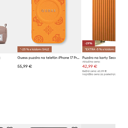
-29%
*-25 % s kódom: SALE
*EXTRA -5 % s kódom: SALE
t
Guess puzdro na telefón iPhone 17 Pro
Puzdro na karty Secrid FLU
Aktuálna cena:
55,99 €
42,99 €
Bežná cena:
60,99 €
Najnižšia cena za posledných 30 dní 
poskytnutím zľavy:
60,99 €