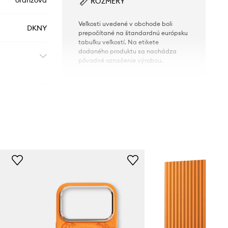
oranžová
ROZMERY
Veľkosti uvedené v obchode boli
DKNY
prepočítané na štandardnú európsku
tabuľku veľkostí. Na etikete
dodaného produktu sa nachádza
pôvodné označenie výrobcu.