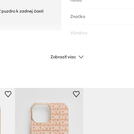
Farba
 puzdro k zadnej časti
Značka
Výrobca
ID produktu
Zobraziť viac