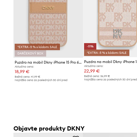
-11%
*EXTRA -5 % s kódom: SALE
*EXTRA -5 % s kódom: SALE
DARČEKOVÝ BOX
Puzdro na mobil Dkny iPhone 16
Puzdro na mobil Dkny iPhone 15 Pro 6.1
Aktuálna cena:
Aktuálna cena:
22,99 €
18,99 €
Bežná cena:
36,99 €
Bežná cena:
41,99 €
Najnižšia cena za posledných 30 dní pre
Najnižšia cena za posledných 30 dní pred
poskytnutím zľavy:
25,99 €
poskytnutím zľavy:
20,99 €
Objavte produkty DKNY