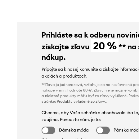
Prihláste sa k odberu novini
20 %
získajte zľavu
** na
nákup.
Pripojte sa k našej komunite a získajte informác
akciách a produktoch.
**Zľava je jednorazová, vzťahuje sa na nezľavnené prod
nákupe v min. hodnote 80 €. Zľavu nie je možné kombi
a niektoré produkty môžu byť zo zľavy vylúčené. Podr
stránke:
Produkty vylúčené zo zľavy.
.
Chceme, aby Vaša schránka obsahovala iba to,
zaujíma. Povedzte nám, je to:
Dámska móda
Pánska mó