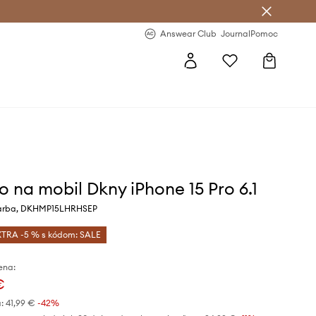
nswear Club >
-20 % na prvý nákup >
Answear Club
Journal
Pomoc
o na mobil Dkny iPhone 15 Pro 6.1
farba, DKHMP15LHRHSEP
XTRA -5 % s kódom: SALE
ena:
€
:
41,99 €
-42%