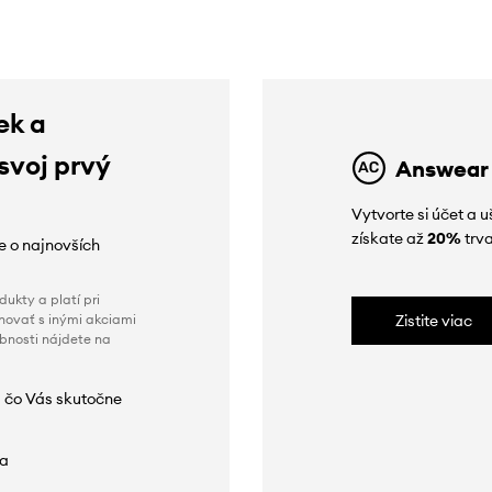
ek a
 svoj prvý
Answear
Vytvorte si účet a 
získate až
20%
trva
ie o najnovších
ukty a platí pri
novať s inými akciami
Zistite viac
obnosti nájdete na
 čo Vás skutočne
da