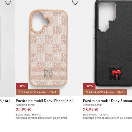
-11%
-12%
*EXTRA -5 % s kódom: SALE
*EXTRA -5 % s kódom: SALE
Puzdro na mobil Dkny iPhone 16 6.1
Puzdro na mobil Dkny iPhone 15 / 14 / 13 6.1
Aktuálna cena:
Aktuálna cena:
22,99 €
28,99 €
Bežná cena:
36,99 €
Bežná cena:
46,90 €
Najnižšia cena za posledných 30 dní pred
Najnižšia cena za posledných 30 dní pr
d
poskytnutím zľavy:
25,99 €
poskytnutím zľavy:
32,99 €